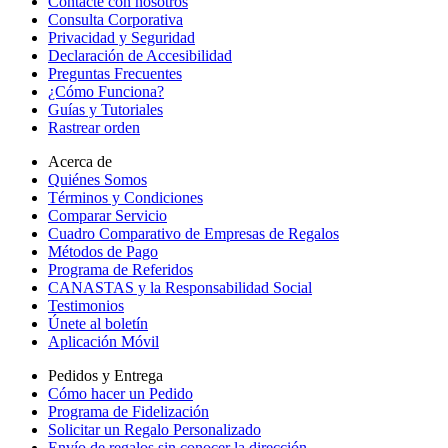
Contacte con nosotros
Consulta Corporativa
Privacidad y Seguridad
Declaración de Accesibilidad
Preguntas Frecuentes
¿Cómo Funciona?
Guías y Tutoriales
Rastrear orden
Acerca de
Quiénes Somos
Términos y Condiciones
Comparar Servicio
Cuadro Comparativo de Empresas de Regalos
Métodos de Pago
Programa de Referidos
CANASTAS y la Responsabilidad Social
Testimonios
Únete al boletín
Aplicación Móvil
Pedidos y Entrega
Cómo hacer un Pedido
Programa de Fidelización
Solicitar un Regalo Personalizado
Envío de regalos sin conocer la dirección