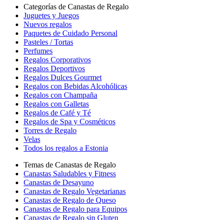
Categorías de Canastas de Regalo
Juguetes y Juegos
Nuevos regalos
Paquetes de Cuidado Personal
Pasteles / Tortas
Perfumes
Regalos Corporativos
Regalos Deportivos
Regalos Dulces Gourmet
Regalos con Bebidas Alcohólicas
Regalos con Champaña
Regalos con Galletas
Regalos de Café y Té
Regalos de Spa y Cosméticos
Torres de Regalo
Velas
Todos los regalos a Estonia
Temas de Canastas de Regalo
Canastas Saludables y Fitness
Canastas de Desayuno
Canastas de Regalo Vegetarianas
Canastas de Regalo de Queso
Canastas de Regalo para Equipos
Canastas de Regalo sin Gluten