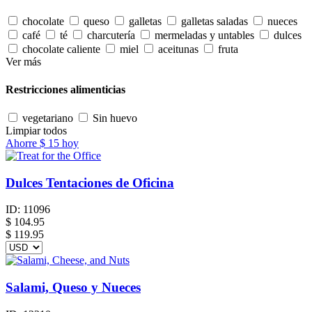
chocolate
queso
galletas
galletas saladas
nueces
café
té
charcutería
mermeladas y untables
dulces
chocolate caliente
miel
aceitunas
fruta
Ver más
Restricciones alimenticias
vegetariano
Sin huevo
Limpiar todos
Ahorre
$ 15
hoy
Dulces Tentaciones de Oficina
ID:
11096
$
104.95
$ 119.95
Salami, Queso y Nueces