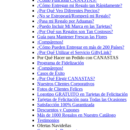
¿Cómo Funciona CANASTAS?
¿Cómo Entregan mi Regalo tan Rápidamente?
¿Por Qué Veo Diferentes Precios?
¿No se Estropeará/Romperá mi Regalo?
¿Pasa mi Regalo por Aduanas?
¿Puedo Incluir Mi Marca en las Tarjetas?
¿Por Qué sus Regalos son Tan Costosos?
Guía para Mantener Frescas las Flores
¡Compárenos!
¿Cómo Pueden Entregar en más de 200 Países?
¿Por Qué Utilizar el Servicio GiftyLink?
Por Qué Hacer un Pedido con CANASTAS
Programa de Fidelización
¡Compárenos!
Casos de Éxito
¿Por Qué Elegir CANASTAS?
Nuestros Clientes Corporativos
Fotos de Clientes Felices
Logotipo GRATUITO en Tarjetas de Felicitación
Tarjetas de Felicitación para Todas las Ocasiones
Satisfacción 100% Garantizada
Descuentos y Cupones
Más de 1000 Regalos en Nuestro Catálogo
Testimonios
Ofertas Navideñas