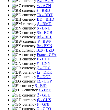
Kz
- AOA
₼
- AZN
$
- BBD
Tk
- BDT
BD
- BHD
$
- BMD
$
- BND
$b
- BOB
R$
- BRL
P
- BWP
Br
- BYN
Bz$
- BZD
Franc
- CFA
₣
- CHF
¥
- CNY
₡
- CRC
kr
- DKK
₱
- DOP
E£
- EGP
$
- FJD
£
- FKP
₾
- GEL
₵
- GHS
₣
- GNF
Q
- GTQ