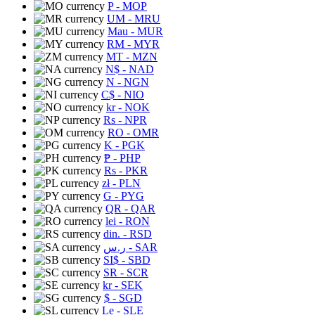
P
- MOP
UM
- MRU
Mau
- MUR
RM
- MYR
MT
- MZN
N$
- NAD
N
- NGN
C$
- NIO
kr
- NOK
Rs
- NPR
RO
- OMR
K
- PGK
₱
- PHP
Rs
- PKR
zł
- PLN
G
- PYG
QR
- QAR
lei
- RON
din.
- RSD
ر.س
- SAR
SI$
- SBD
SR
- SCR
kr
- SEK
$
- SGD
Le
- SLE