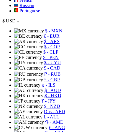
French
Russian
Portuguese
$
USD
$
- MXN
€
- EUR
$
- ARS
$
- COP
$
- CLP
S
- PEN
$
- UYU
$
- CAD
₽
- RUB
£
- GBP
₪
- ILS
$
- AUD
$
- HKD
¥
- JPY
$
- NZD
Dhs
- AED
L
- ALL
֏
- AMD
ƒ
- ANG