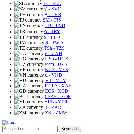
Le
- SLL
₡
- SVC
฿
- THB
ЅМ
- TJS
TD
- TND
₺
- TRY
$
- TTD
$
- TWD
TSh
- TZS
₴
- UAH
USh
- UGX
soʻm
- UZS
Bs. F
- VES
₫
- VND
VT
- VUV
F.CFA
- XAF
EC$
- XCD
CFAF
- XOF
YRls
- YER
R
- ZAR
ZK
- ZMW
Búsqueda