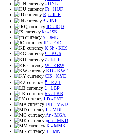
- HNL
Ft
- HUF
Rp
- IDR
₹
- INR
ID
- IQD
kr
- ISK
$
- JMD
JD
- JOD
K Sh
- KES
⃀
- KGS
៛
- KHR
₩
- KRW
KD
- KWD
CI$
- KYD
₸
- KZT
£
- LBP
Rs
- LKR
LD
- LYD
DH
- MAD
L
- MDL
Ar
- MGA
ден
- MKD
K
- MMK
₮
- MNT