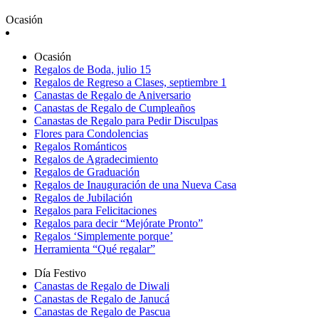
Ocasión
Ocasión
Regalos de Boda, julio 15
Regalos de Regreso a Clases, septiembre 1
Canastas de Regalo de Aniversario
Canastas de Regalo de Cumpleaños
Canastas de Regalo para Pedir Disculpas
Flores para Condolencias
Regalos Románticos
Regalos de Agradecimiento
Regalos de Graduación
Regalos de Inauguración de una Nueva Casa
Regalos de Jubilación
Regalos para Felicitaciones
Regalos para decir “Mejórate Pronto”
Regalos ‘Simplemente porque’
Herramienta “Qué regalar”
Día Festivo
Canastas de Regalo de Diwali
Canastas de Regalo de Janucá
Canastas de Regalo de Pascua