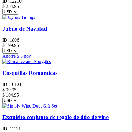
ID:
12210
$
254.95
Júbilo de Navidad
ID:
1806
$
199.95
Ahorre
$ 5
hoy
Cosquillas Románticas
ID:
10121
$
99.95
$ 104.95
Exquisito conjunto de regalo de dúo de vino
ID:
11121