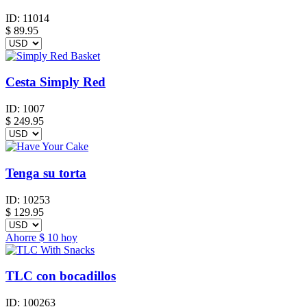
ID:
11014
$
89.95
Cesta Simply Red
ID:
1007
$
249.95
Tenga su torta
ID:
10253
$
129.95
Ahorre
$ 10
hoy
TLC con bocadillos
ID:
100263