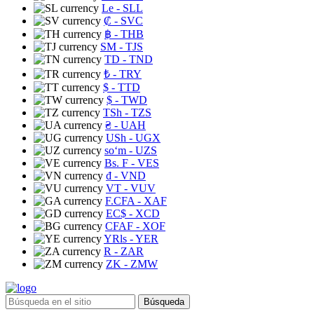
Le
- SLL
₡
- SVC
฿
- THB
ЅМ
- TJS
TD
- TND
₺
- TRY
$
- TTD
$
- TWD
TSh
- TZS
₴
- UAH
USh
- UGX
soʻm
- UZS
Bs. F
- VES
₫
- VND
VT
- VUV
F.CFA
- XAF
EC$
- XCD
CFAF
- XOF
YRls
- YER
R
- ZAR
ZK
- ZMW
Búsqueda