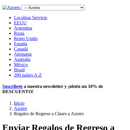
Localizar Servicio
EEUU
Argentina
Rusia
Reino Unido
España
Canadá
Alemania
Australia
México
Brasil
200 países A-Z
Suscríbete
a nuestra newsletter y ¡obtén un
10% de
DESCUENTO
!
Inicio
Azores
Regalos de Regreso a Clases a Azores
Enviar Regalos de Regreso a