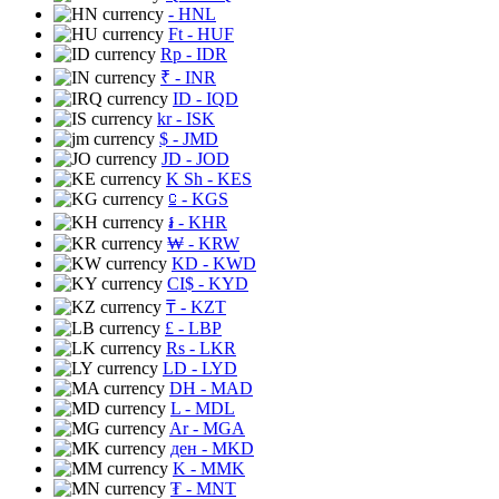
- HNL
Ft
- HUF
Rp
- IDR
₹
- INR
ID
- IQD
kr
- ISK
$
- JMD
JD
- JOD
K Sh
- KES
⃀
- KGS
៛
- KHR
₩
- KRW
KD
- KWD
CI$
- KYD
₸
- KZT
£
- LBP
Rs
- LKR
LD
- LYD
DH
- MAD
L
- MDL
Ar
- MGA
ден
- MKD
K
- MMK
₮
- MNT