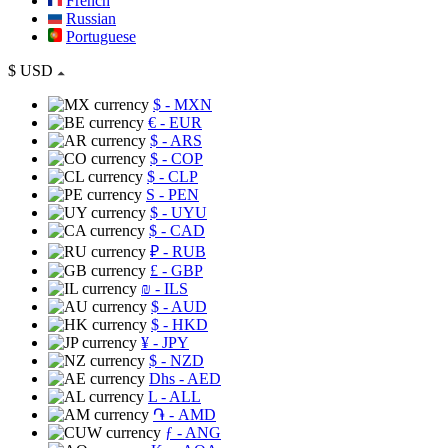
French
Russian
Portuguese
$
USD
$
- MXN
€
- EUR
$
- ARS
$
- COP
$
- CLP
S
- PEN
$
- UYU
$
- CAD
₽
- RUB
£
- GBP
₪
- ILS
$
- AUD
$
- HKD
¥
- JPY
$
- NZD
Dhs
- AED
L
- ALL
֏
- AMD
ƒ
- ANG