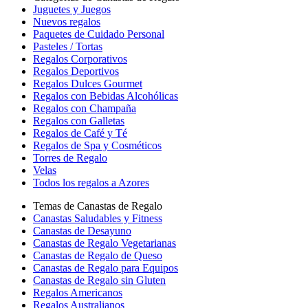
Juguetes y Juegos
Nuevos regalos
Paquetes de Cuidado Personal
Pasteles / Tortas
Regalos Corporativos
Regalos Deportivos
Regalos Dulces Gourmet
Regalos con Bebidas Alcohólicas
Regalos con Champaña
Regalos con Galletas
Regalos de Café y Té
Regalos de Spa y Cosméticos
Torres de Regalo
Velas
Todos los regalos a Azores
Temas de Canastas de Regalo
Canastas Saludables y Fitness
Canastas de Desayuno
Canastas de Regalo Vegetarianas
Canastas de Regalo de Queso
Canastas de Regalo para Equipos
Canastas de Regalo sin Gluten
Regalos Americanos
Regalos Australianos