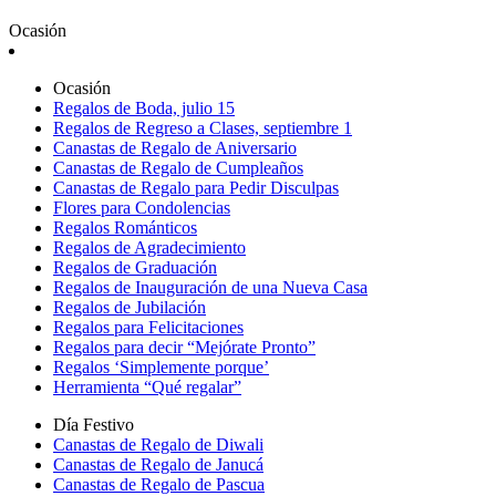
Ocasión
Ocasión
Regalos de Boda, julio 15
Regalos de Regreso a Clases, septiembre 1
Canastas de Regalo de Aniversario
Canastas de Regalo de Cumpleaños
Canastas de Regalo para Pedir Disculpas
Flores para Condolencias
Regalos Románticos
Regalos de Agradecimiento
Regalos de Graduación
Regalos de Inauguración de una Nueva Casa
Regalos de Jubilación
Regalos para Felicitaciones
Regalos para decir “Mejórate Pronto”
Regalos ‘Simplemente porque’
Herramienta “Qué regalar”
Día Festivo
Canastas de Regalo de Diwali
Canastas de Regalo de Janucá
Canastas de Regalo de Pascua