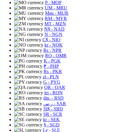
P
- MOP
UM
- MRU
Mau
- MUR
RM
- MYR
MT
- MZN
N$
- NAD
N
- NGN
C$
- NIO
kr
- NOK
Rs
- NPR
RO
- OMR
K
- PGK
₱
- PHP
Rs
- PKR
zł
- PLN
G
- PYG
QR
- QAR
lei
- RON
din.
- RSD
ر.س
- SAR
SI$
- SBD
SR
- SCR
kr
- SEK
$
- SGD
Le
- SLE