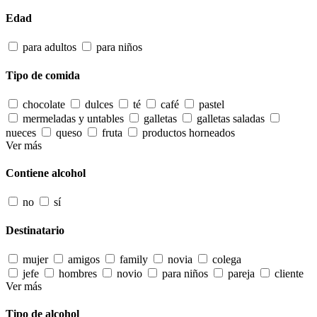
Edad
para adultos
para niños
Tipo de comida
chocolate
dulces
té
café
pastel
mermeladas y untables
galletas
galletas saladas
nueces
queso
fruta
productos horneados
Ver más
Contiene alcohol
no
sí
Destinatario
mujer
amigos
family
novia
colega
jefe
hombres
novio
para niños
pareja
cliente
Ver más
Tipo de alcohol