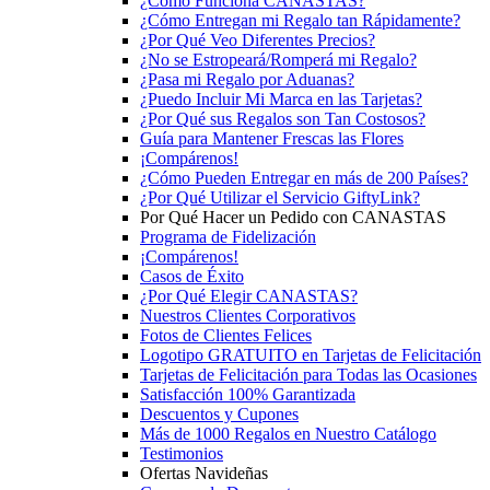
¿Cómo Funciona CANASTAS?
¿Cómo Entregan mi Regalo tan Rápidamente?
¿Por Qué Veo Diferentes Precios?
¿No se Estropeará/Romperá mi Regalo?
¿Pasa mi Regalo por Aduanas?
¿Puedo Incluir Mi Marca en las Tarjetas?
¿Por Qué sus Regalos son Tan Costosos?
Guía para Mantener Frescas las Flores
¡Compárenos!
¿Cómo Pueden Entregar en más de 200 Países?
¿Por Qué Utilizar el Servicio GiftyLink?
Por Qué Hacer un Pedido con CANASTAS
Programa de Fidelización
¡Compárenos!
Casos de Éxito
¿Por Qué Elegir CANASTAS?
Nuestros Clientes Corporativos
Fotos de Clientes Felices
Logotipo GRATUITO en Tarjetas de Felicitación
Tarjetas de Felicitación para Todas las Ocasiones
Satisfacción 100% Garantizada
Descuentos y Cupones
Más de 1000 Regalos en Nuestro Catálogo
Testimonios
Ofertas Navideñas