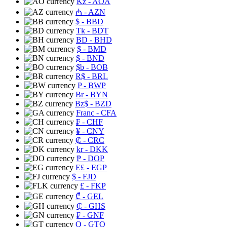
Kz
- AOA
₼
- AZN
$
- BBD
Tk
- BDT
BD
- BHD
$
- BMD
$
- BND
$b
- BOB
R$
- BRL
P
- BWP
Br
- BYN
Bz$
- BZD
Franc
- CFA
₣
- CHF
¥
- CNY
₡
- CRC
kr
- DKK
₱
- DOP
E£
- EGP
$
- FJD
£
- FKP
₾
- GEL
₵
- GHS
₣
- GNF
Q
- GTQ