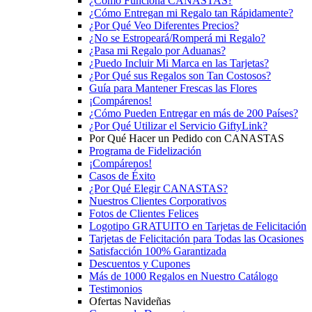
¿Cómo Funciona CANASTAS?
¿Cómo Entregan mi Regalo tan Rápidamente?
¿Por Qué Veo Diferentes Precios?
¿No se Estropeará/Romperá mi Regalo?
¿Pasa mi Regalo por Aduanas?
¿Puedo Incluir Mi Marca en las Tarjetas?
¿Por Qué sus Regalos son Tan Costosos?
Guía para Mantener Frescas las Flores
¡Compárenos!
¿Cómo Pueden Entregar en más de 200 Países?
¿Por Qué Utilizar el Servicio GiftyLink?
Por Qué Hacer un Pedido con CANASTAS
Programa de Fidelización
¡Compárenos!
Casos de Éxito
¿Por Qué Elegir CANASTAS?
Nuestros Clientes Corporativos
Fotos de Clientes Felices
Logotipo GRATUITO en Tarjetas de Felicitación
Tarjetas de Felicitación para Todas las Ocasiones
Satisfacción 100% Garantizada
Descuentos y Cupones
Más de 1000 Regalos en Nuestro Catálogo
Testimonios
Ofertas Navideñas