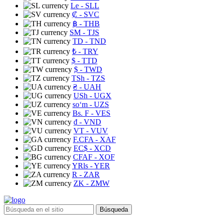
Le
- SLL
₡
- SVC
฿
- THB
ЅМ
- TJS
TD
- TND
₺
- TRY
$
- TTD
$
- TWD
TSh
- TZS
₴
- UAH
USh
- UGX
soʻm
- UZS
Bs. F
- VES
₫
- VND
VT
- VUV
F.CFA
- XAF
EC$
- XCD
CFAF
- XOF
YRls
- YER
R
- ZAR
ZK
- ZMW
Búsqueda