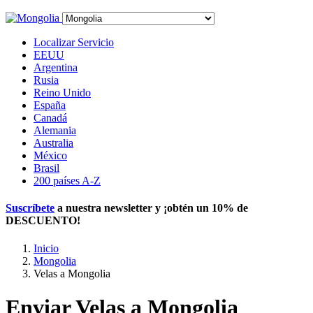
Localizar Servicio
EEUU
Argentina
Rusia
Reino Unido
España
Canadá
Alemania
Australia
México
Brasil
200 países A-Z
Suscríbete
a nuestra newsletter y ¡obtén un
10% de
DESCUENTO
!
Inicio
Mongolia
Velas a Mongolia
Enviar Velas a Mongolia