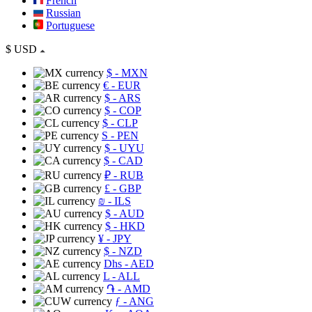
French
Russian
Portuguese
$
USD
$
- MXN
€
- EUR
$
- ARS
$
- COP
$
- CLP
S
- PEN
$
- UYU
$
- CAD
₽
- RUB
£
- GBP
₪
- ILS
$
- AUD
$
- HKD
¥
- JPY
$
- NZD
Dhs
- AED
L
- ALL
֏
- AMD
ƒ
- ANG