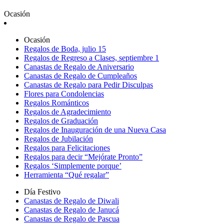
Ocasión
Ocasión
Regalos de Boda, julio 15
Regalos de Regreso a Clases, septiembre 1
Canastas de Regalo de Aniversario
Canastas de Regalo de Cumpleaños
Canastas de Regalo para Pedir Disculpas
Flores para Condolencias
Regalos Románticos
Regalos de Agradecimiento
Regalos de Graduación
Regalos de Inauguración de una Nueva Casa
Regalos de Jubilación
Regalos para Felicitaciones
Regalos para decir “Mejórate Pronto”
Regalos ‘Simplemente porque’
Herramienta “Qué regalar”
Día Festivo
Canastas de Regalo de Diwali
Canastas de Regalo de Janucá
Canastas de Regalo de Pascua