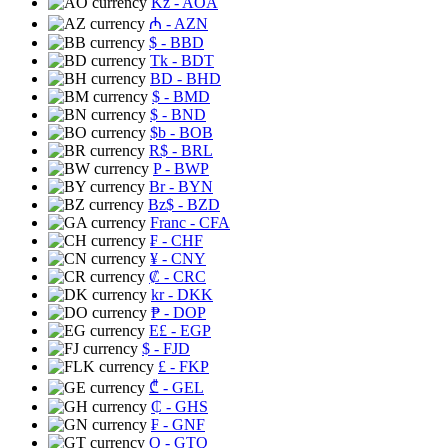
Kz
- AOA
₼
- AZN
$
- BBD
Tk
- BDT
BD
- BHD
$
- BMD
$
- BND
$b
- BOB
R$
- BRL
P
- BWP
Br
- BYN
Bz$
- BZD
Franc
- CFA
₣
- CHF
¥
- CNY
₡
- CRC
kr
- DKK
₱
- DOP
E£
- EGP
$
- FJD
£
- FKP
₾
- GEL
₵
- GHS
₣
- GNF
Q
- GTQ