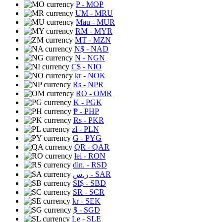
P
- MOP
UM
- MRU
Mau
- MUR
RM
- MYR
MT
- MZN
N$
- NAD
N
- NGN
C$
- NIO
kr
- NOK
Rs
- NPR
RO
- OMR
K
- PGK
₱
- PHP
Rs
- PKR
zł
- PLN
G
- PYG
QR
- QAR
lei
- RON
din.
- RSD
ر.س
- SAR
SI$
- SBD
SR
- SCR
kr
- SEK
$
- SGD
Le
- SLE