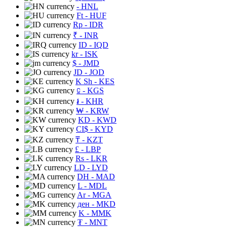
- HNL
Ft
- HUF
Rp
- IDR
₹
- INR
ID
- IQD
kr
- ISK
$
- JMD
JD
- JOD
K Sh
- KES
⃀
- KGS
៛
- KHR
₩
- KRW
KD
- KWD
CI$
- KYD
₸
- KZT
£
- LBP
Rs
- LKR
LD
- LYD
DH
- MAD
L
- MDL
Ar
- MGA
ден
- MKD
K
- MMK
₮
- MNT