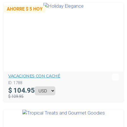
AHORRE
$ 5
HOY
VACACIONES CON CACHÉ
ID:
1788
$
104.95
$ 109.95