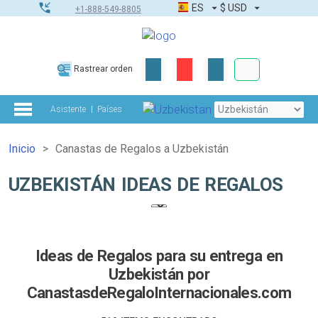
ES
$
USD
+1-888-549-8805
Pedidos corpor
Rastrear orden
Kit de herramient
Asistente
Países
Inicio
Canastas de Regalos a Uzbekistán
UZBEKISTÁN IDEAS DE REGALOS
Ideas de Regalos para su entrega en
Uzbekistán por
CanastasdeRegaloInternacionales.com