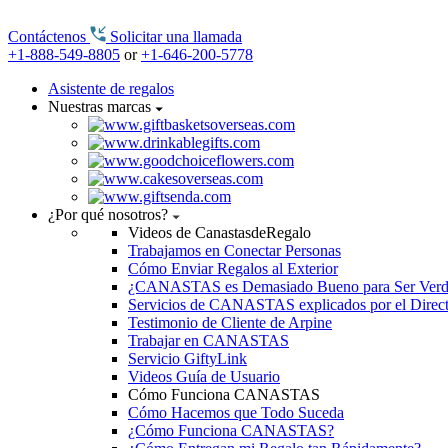
Contáctenos
Solicitar una llamada
+1-888-549-8805
or
+1-646-200-5778
Asistente de regalos
Nuestras marcas
¿Por qué nosotros?
Videos de CanastasdeRegalo
Trabajamos en Conectar Personas
Cómo Enviar Regalos al Exterior
¿CANASTAS es Demasiado Bueno para Ser Ver
Servicios de CANASTAS explicados por el Direc
Testimonio de Cliente de Arpine
Trabajar en CANASTAS
Servicio GiftyLink
Videos Guía de Usuario
Cómo Funciona CANASTAS
Cómo Hacemos que Todo Suceda
¿Cómo Funciona CANASTAS?