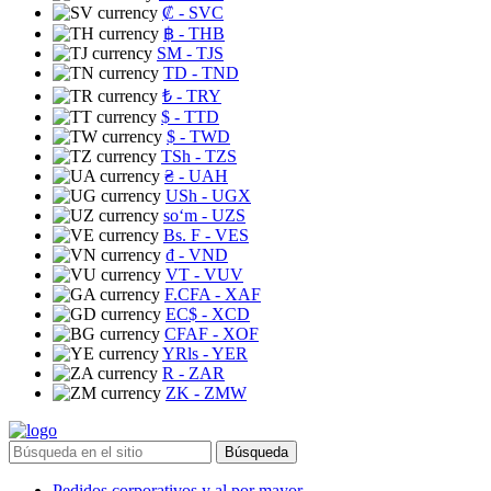
₡
- SVC
฿
- THB
ЅМ
- TJS
TD
- TND
₺
- TRY
$
- TTD
$
- TWD
TSh
- TZS
₴
- UAH
USh
- UGX
soʻm
- UZS
Bs. F
- VES
₫
- VND
VT
- VUV
F.CFA
- XAF
EC$
- XCD
CFAF
- XOF
YRls
- YER
R
- ZAR
ZK
- ZMW
Búsqueda
Pedidos corporativos y al por mayor