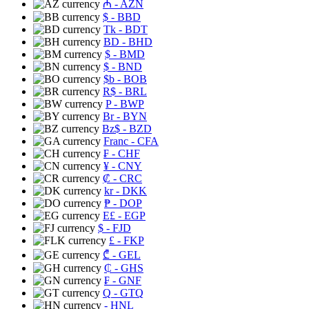
₼
- AZN
$
- BBD
Tk
- BDT
BD
- BHD
$
- BMD
$
- BND
$b
- BOB
R$
- BRL
P
- BWP
Br
- BYN
Bz$
- BZD
Franc
- CFA
₣
- CHF
¥
- CNY
₡
- CRC
kr
- DKK
₱
- DOP
E£
- EGP
$
- FJD
£
- FKP
₾
- GEL
₵
- GHS
₣
- GNF
Q
- GTQ
- HNL