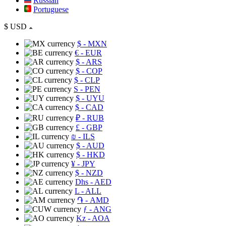
Russian
Portuguese
$
USD
$
- MXN
€
- EUR
$
- ARS
$
- COP
$
- CLP
S
- PEN
$
- UYU
$
- CAD
₽
- RUB
£
- GBP
₪
- ILS
$
- AUD
$
- HKD
¥
- JPY
$
- NZD
Dhs
- AED
L
- ALL
֏
- AMD
ƒ
- ANG
Kz
- AOA