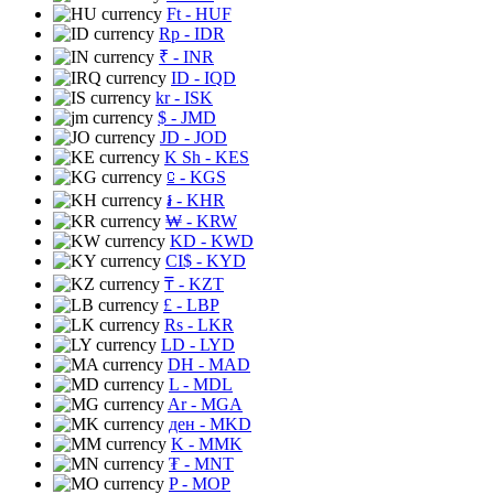
Ft
- HUF
Rp
- IDR
₹
- INR
ID
- IQD
kr
- ISK
$
- JMD
JD
- JOD
K Sh
- KES
⃀
- KGS
៛
- KHR
₩
- KRW
KD
- KWD
CI$
- KYD
₸
- KZT
£
- LBP
Rs
- LKR
LD
- LYD
DH
- MAD
L
- MDL
Ar
- MGA
ден
- MKD
K
- MMK
₮
- MNT
P
- MOP