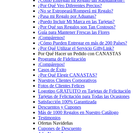
¿Cómo Entregan mi Regalo tan Rápidamente?
¿Por Qué Veo Diferentes Precios?
¿No se Estropeará/Romperá mi Regalo?
¿Pasa mi Regalo por Aduanas?
¿Puedo Incluir Mi Marca en las Tarjetas?
¿Por Qué sus Regalos son Tan Costosos?
Guía para Mantener Frescas las Flores
¡Compárenos!
¿Cómo Pueden Entregar en más de 200 Países?
¿Por Qué Utilizar el Servicio GiftyLink?
Por Qué Hacer un Pedido con CANASTAS
Programa de Fidelización
¡Compárenos!
Casos de Éxito
¿Por Qué Elegir CANASTAS?
Nuestros Clientes Corporativos
Fotos de Clientes Felices
Logotipo GRATUITO en Tarjetas de Felicitación
Tarjetas de Felicitación para Todas las Ocasiones
Satisfacción 100% Garantizada
Descuentos y Cupones
Más de 1000 Regalos en Nuestro Catálogo
Testimonios
Ofertas Navideñas
Cupones de Descuento