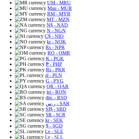
UM
- MRU
Mau
- MUR
RM
- MYR
MT
- MZN
N$
- NAD
N
- NGN
C$
- NIO
kr
- NOK
Rs
- NPR
RO
- OMR
K
- PGK
₱
- PHP
Rs
- PKR
zł
- PLN
G
- PYG
QR
- QAR
lei
- RON
din.
- RSD
ر.س
- SAR
SI$
- SBD
SR
- SCR
kr
- SEK
$
- SGD
Le
- SLE
Le
- SLL