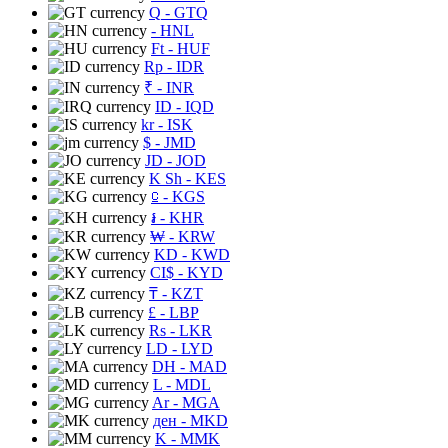
Q
- GTQ
- HNL
Ft
- HUF
Rp
- IDR
₹
- INR
ID
- IQD
kr
- ISK
$
- JMD
JD
- JOD
K Sh
- KES
⃀
- KGS
៛
- KHR
₩
- KRW
KD
- KWD
CI$
- KYD
₸
- KZT
£
- LBP
Rs
- LKR
LD
- LYD
DH
- MAD
L
- MDL
Ar
- MGA
ден
- MKD
K
- MMK