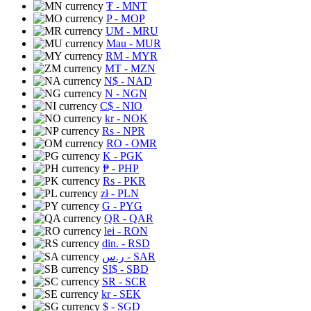
₮
- MNT
P
- MOP
UM
- MRU
Mau
- MUR
RM
- MYR
MT
- MZN
N$
- NAD
N
- NGN
C$
- NIO
kr
- NOK
Rs
- NPR
RO
- OMR
K
- PGK
₱
- PHP
Rs
- PKR
zł
- PLN
G
- PYG
QR
- QAR
lei
- RON
din.
- RSD
ر.س
- SAR
SI$
- SBD
SR
- SCR
kr
- SEK
$
- SGD