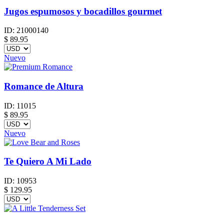
Jugos espumosos y bocadillos gourmet
ID:
21000140
$
89.95
Nuevo
Romance de Altura
ID:
11015
$
89.95
Nuevo
Te Quiero A Mi Lado
ID:
10953
$
129.95