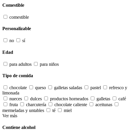
Comestible
comestible
Personalizable
no
sí
Edad
para adultos
para niños
Tipo de comida
chocolate
queso
galletas saladas
pastel
refresco y
limonada
nueces
dulces
productos horneados
galletas
café
fruta
charcutería
chocolate caliente
aceitunas
mermeladas y untables
té
miel
Ver más
Contiene alcohol