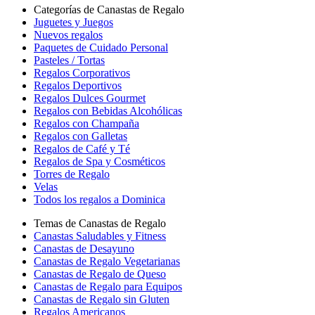
Categorías de Canastas de Regalo
Juguetes y Juegos
Nuevos regalos
Paquetes de Cuidado Personal
Pasteles / Tortas
Regalos Corporativos
Regalos Deportivos
Regalos Dulces Gourmet
Regalos con Bebidas Alcohólicas
Regalos con Champaña
Regalos con Galletas
Regalos de Café y Té
Regalos de Spa y Cosméticos
Torres de Regalo
Velas
Todos los regalos a Dominica
Temas de Canastas de Regalo
Canastas Saludables y Fitness
Canastas de Desayuno
Canastas de Regalo Vegetarianas
Canastas de Regalo de Queso
Canastas de Regalo para Equipos
Canastas de Regalo sin Gluten
Regalos Americanos