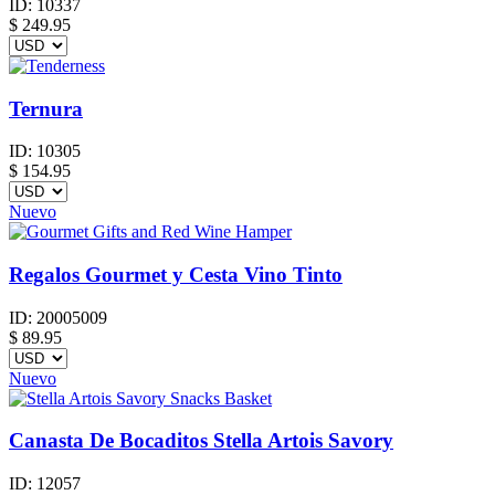
ID:
10337
$
249.95
Ternura
ID:
10305
$
154.95
Nuevo
Regalos Gourmet y Cesta Vino Tinto
ID:
20005009
$
89.95
Nuevo
Canasta De Bocaditos Stella Artois Savory
ID:
12057