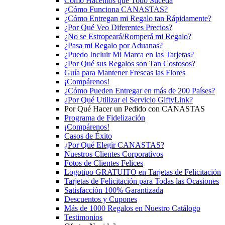
Cómo Hacemos que Todo Suceda
¿Cómo Funciona CANASTAS?
¿Cómo Entregan mi Regalo tan Rápidamente?
¿Por Qué Veo Diferentes Precios?
¿No se Estropeará/Romperá mi Regalo?
¿Pasa mi Regalo por Aduanas?
¿Puedo Incluir Mi Marca en las Tarjetas?
¿Por Qué sus Regalos son Tan Costosos?
Guía para Mantener Frescas las Flores
¡Compárenos!
¿Cómo Pueden Entregar en más de 200 Países?
¿Por Qué Utilizar el Servicio GiftyLink?
Por Qué Hacer un Pedido con CANASTAS
Programa de Fidelización
¡Compárenos!
Casos de Éxito
¿Por Qué Elegir CANASTAS?
Nuestros Clientes Corporativos
Fotos de Clientes Felices
Logotipo GRATUITO en Tarjetas de Felicitación
Tarjetas de Felicitación para Todas las Ocasiones
Satisfacción 100% Garantizada
Descuentos y Cupones
Más de 1000 Regalos en Nuestro Catálogo
Testimonios