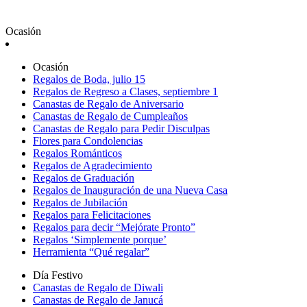
Ocasión
Ocasión
Regalos de Boda, julio 15
Regalos de Regreso a Clases, septiembre 1
Canastas de Regalo de Aniversario
Canastas de Regalo de Cumpleaños
Canastas de Regalo para Pedir Disculpas
Flores para Condolencias
Regalos Románticos
Regalos de Agradecimiento
Regalos de Graduación
Regalos de Inauguración de una Nueva Casa
Regalos de Jubilación
Regalos para Felicitaciones
Regalos para decir “Mejórate Pronto”
Regalos ‘Simplemente porque’
Herramienta “Qué regalar”
Día Festivo
Canastas de Regalo de Diwali
Canastas de Regalo de Janucá