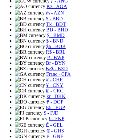
ƒ
- ANG
Kz
- AOA
₼
- AZN
$
- BBD
Tk
- BDT
BD
- BHD
$
- BMD
$
- BND
$b
- BOB
R$
- BRL
P
- BWP
Br
- BYN
Bz$
- BZD
Franc
- CFA
₣
- CHF
¥
- CNY
₡
- CRC
kr
- DKK
₱
- DOP
E£
- EGP
$
- FJD
£
- FKP
₾
- GEL
₵
- GHS
₣
- GNF