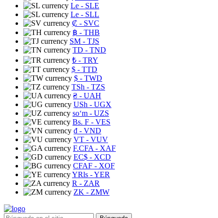
Le
- SLE
Le
- SLL
₡
- SVC
฿
- THB
ЅМ
- TJS
TD
- TND
₺
- TRY
$
- TTD
$
- TWD
TSh
- TZS
₴
- UAH
USh
- UGX
soʻm
- UZS
Bs. F
- VES
₫
- VND
VT
- VUV
F.CFA
- XAF
EC$
- XCD
CFAF
- XOF
YRls
- YER
R
- ZAR
ZK
- ZMW