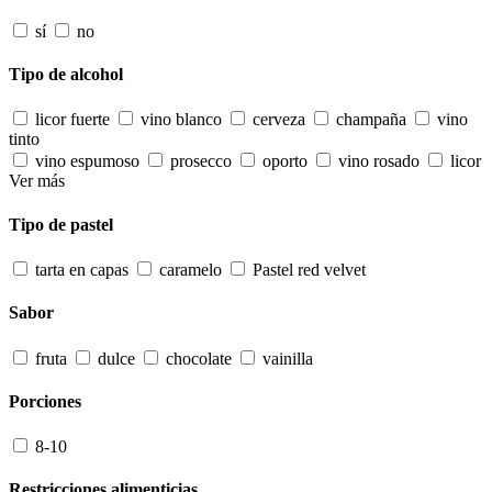
sí
no
Tipo de alcohol
licor fuerte
vino blanco
cerveza
champaña
vino
tinto
vino espumoso
prosecco
oporto
vino rosado
licor
Ver más
Tipo de pastel
tarta en capas
caramelo
Pastel red velvet
Sabor
fruta
dulce
chocolate
vainilla
Porciones
8-10
Restricciones alimenticias