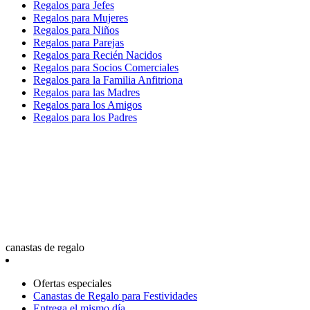
Regalos para Jefes
Regalos para Mujeres
Regalos para Niños
Regalos para Parejas
Regalos para Recién Nacidos
Regalos para Socios Comerciales
Regalos para la Familia Anfitriona
Regalos para las Madres
Regalos para los Amigos
Regalos para los Padres
canastas de regalo
Ofertas especiales
Canastas de Regalo para Festividades
Entrega el mismo día