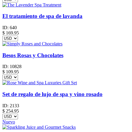
El tratamiento de spa de lavanda
ID:
640
$
169.95
Besos Rosas y Chocolates
ID:
10828
$
109.95
Set de regalo de lujo de spa y vino rosado
ID:
2133
$
254.95
Nuevo