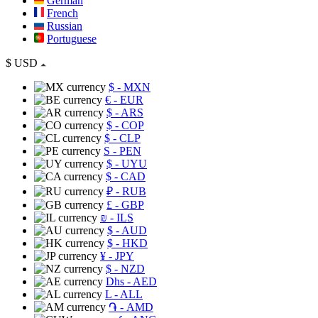
German
French
Russian
Portuguese
$
USD
$
- MXN
€
- EUR
$
- ARS
$
- COP
$
- CLP
S
- PEN
$
- UYU
$
- CAD
₽
- RUB
£
- GBP
₪
- ILS
$
- AUD
$
- HKD
¥
- JPY
$
- NZD
Dhs
- AED
L
- ALL
֏
- AMD