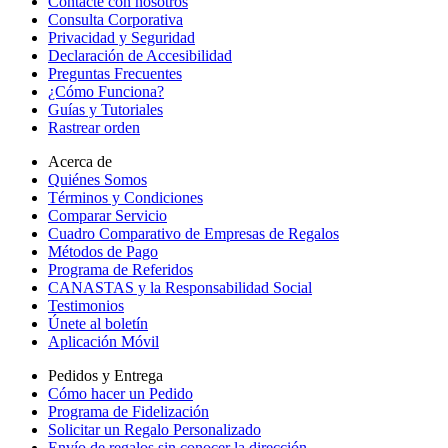
Contacte con nosotros
Consulta Corporativa
Privacidad y Seguridad
Declaración de Accesibilidad
Preguntas Frecuentes
¿Cómo Funciona?
Guías y Tutoriales
Rastrear orden
Acerca de
Quiénes Somos
Términos y Condiciones
Comparar Servicio
Cuadro Comparativo de Empresas de Regalos
Métodos de Pago
Programa de Referidos
CANASTAS y la Responsabilidad Social
Testimonios
Únete al boletín
Aplicación Móvil
Pedidos y Entrega
Cómo hacer un Pedido
Programa de Fidelización
Solicitar un Regalo Personalizado
Envío de regalos sin conocer la dirección