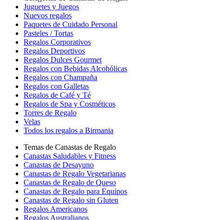
Juguetes y Juegos
Nuevos regalos
Paquetes de Cuidado Personal
Pasteles / Tortas
Regalos Corporativos
Regalos Deportivos
Regalos Dulces Gourmet
Regalos con Bebidas Alcohólicas
Regalos con Champaña
Regalos con Galletas
Regalos de Café y Té
Regalos de Spa y Cosméticos
Torres de Regalo
Velas
Todos los regalos a Birmania
Temas de Canastas de Regalo
Canastas Saludables y Fitness
Canastas de Desayuno
Canastas de Regalo Vegetarianas
Canastas de Regalo de Queso
Canastas de Regalo para Equipos
Canastas de Regalo sin Gluten
Regalos Americanos
Regalos Australianos