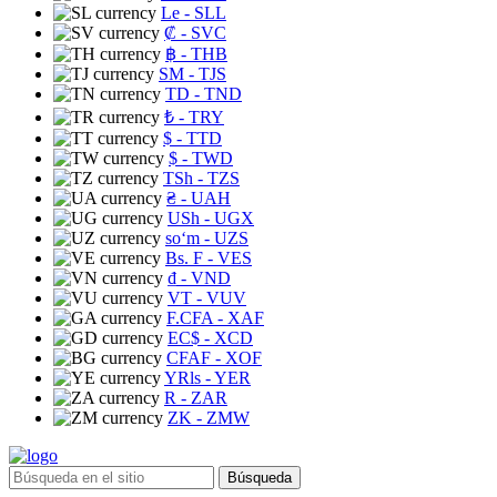
Le
- SLL
₡
- SVC
฿
- THB
ЅМ
- TJS
TD
- TND
₺
- TRY
$
- TTD
$
- TWD
TSh
- TZS
₴
- UAH
USh
- UGX
soʻm
- UZS
Bs. F
- VES
₫
- VND
VT
- VUV
F.CFA
- XAF
EC$
- XCD
CFAF
- XOF
YRls
- YER
R
- ZAR
ZK
- ZMW
Búsqueda