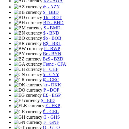
Kz
- AOA
₼
- AZN
$
- BBD
Tk
- BDT
BD
- BHD
$
- BMD
$
- BND
$b
- BOB
R$
- BRL
P
- BWP
Br
- BYN
Bz$
- BZD
Franc
- CFA
₣
- CHF
¥
- CNY
₡
- CRC
kr
- DKK
₱
- DOP
E£
- EGP
$
- FJD
£
- FKP
₾
- GEL
₵
- GHS
₣
- GNF
Q
- GTQ