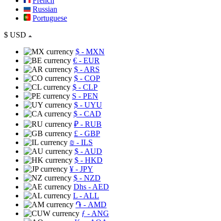
French
Russian
Portuguese
$
USD
$
- MXN
€
- EUR
$
- ARS
$
- COP
$
- CLP
S
- PEN
$
- UYU
$
- CAD
₽
- RUB
£
- GBP
₪
- ILS
$
- AUD
$
- HKD
¥
- JPY
$
- NZD
Dhs
- AED
L
- ALL
֏
- AMD
ƒ
- ANG