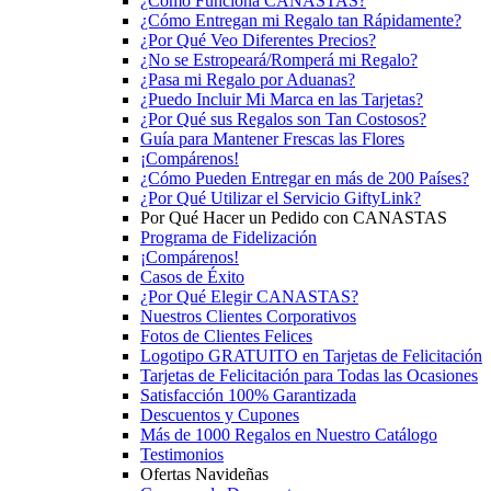
¿Cómo Funciona CANASTAS?
¿Cómo Entregan mi Regalo tan Rápidamente?
¿Por Qué Veo Diferentes Precios?
¿No se Estropeará/Romperá mi Regalo?
¿Pasa mi Regalo por Aduanas?
¿Puedo Incluir Mi Marca en las Tarjetas?
¿Por Qué sus Regalos son Tan Costosos?
Guía para Mantener Frescas las Flores
¡Compárenos!
¿Cómo Pueden Entregar en más de 200 Países?
¿Por Qué Utilizar el Servicio GiftyLink?
Por Qué Hacer un Pedido con CANASTAS
Programa de Fidelización
¡Compárenos!
Casos de Éxito
¿Por Qué Elegir CANASTAS?
Nuestros Clientes Corporativos
Fotos de Clientes Felices
Logotipo GRATUITO en Tarjetas de Felicitación
Tarjetas de Felicitación para Todas las Ocasiones
Satisfacción 100% Garantizada
Descuentos y Cupones
Más de 1000 Regalos en Nuestro Catálogo
Testimonios
Ofertas Navideñas