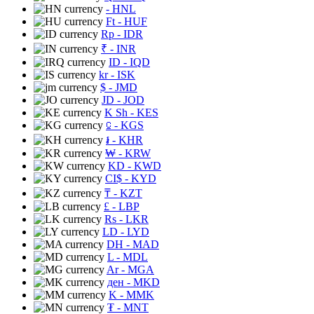
- HNL
Ft
- HUF
Rp
- IDR
₹
- INR
ID
- IQD
kr
- ISK
$
- JMD
JD
- JOD
K Sh
- KES
⃀
- KGS
៛
- KHR
₩
- KRW
KD
- KWD
CI$
- KYD
₸
- KZT
£
- LBP
Rs
- LKR
LD
- LYD
DH
- MAD
L
- MDL
Ar
- MGA
ден
- MKD
K
- MMK
₮
- MNT