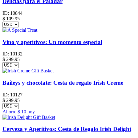
Delicias para el Paladar
ID:
10844
$
109.95
Vino y aperitivos: Un momento especial
ID:
10132
$
299.95
Baileys y chocolate: Cesta de regalo Irish Creme
ID:
10127
$
299.95
Ahorre
$ 10
hoy
Cerveza y Aperitivos: Cesta de Regalo Irish Delight