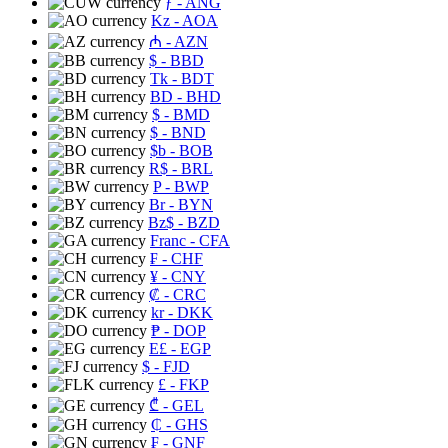
ƒ
- ANG
Kz
- AOA
₼
- AZN
$
- BBD
Tk
- BDT
BD
- BHD
$
- BMD
$
- BND
$b
- BOB
R$
- BRL
P
- BWP
Br
- BYN
Bz$
- BZD
Franc
- CFA
₣
- CHF
¥
- CNY
₡
- CRC
kr
- DKK
₱
- DOP
E£
- EGP
$
- FJD
£
- FKP
₾
- GEL
₵
- GHS
₣
- GNF