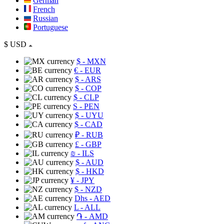
German
French
Russian
Portuguese
$
USD
$
- MXN
€
- EUR
$
- ARS
$
- COP
$
- CLP
S
- PEN
$
- UYU
$
- CAD
₽
- RUB
£
- GBP
₪
- ILS
$
- AUD
$
- HKD
¥
- JPY
$
- NZD
Dhs
- AED
L
- ALL
֏
- AMD