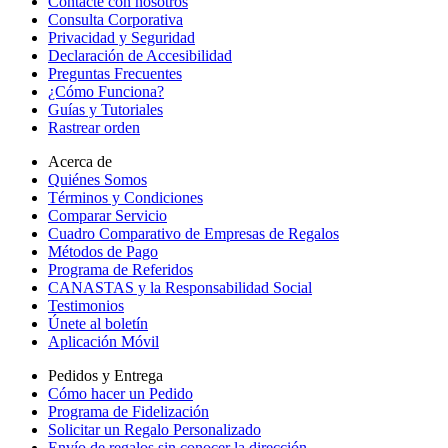
Contacte con nosotros
Consulta Corporativa
Privacidad y Seguridad
Declaración de Accesibilidad
Preguntas Frecuentes
¿Cómo Funciona?
Guías y Tutoriales
Rastrear orden
Acerca de
Quiénes Somos
Términos y Condiciones
Comparar Servicio
Cuadro Comparativo de Empresas de Regalos
Métodos de Pago
Programa de Referidos
CANASTAS y la Responsabilidad Social
Testimonios
Únete al boletín
Aplicación Móvil
Pedidos y Entrega
Cómo hacer un Pedido
Programa de Fidelización
Solicitar un Regalo Personalizado
Envío de regalos sin conocer la dirección