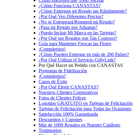
Cómo Hacemos que Todo Suceda
¿Cómo Funciona CANASTAS?
¿Cómo Entregan mi Regalo tan Rápidamente?
¿Por Qué Veo Diferentes Precios?
¿No se Estropeará/Romperá mi Regalo?
¿Pasa mi Regalo por Aduanas?
¿Puedo Incluir Mi Marca en las Tarjetas?
¿Por Qué sus Regalos son Tan Costosos?
Guía para Mantener Frescas las Flores
¡Compárenos!
¿Cómo Pueden Entregar en más de 200 Países?
¿Por Qué Utilizar el Servicio GiftyLink?
Por Qué Hacer un Pedido con CANASTAS
Programa de Fidelización
¡Compárenos!
Casos de Éxito
¿Por Qué Elegir CANASTAS?
Nuestros Clientes Corporativos
Fotos de Clientes Felices
Logotipo GRATUITO en Tarjetas de Felicitación
Tarjetas de Felicitación para Todas las Ocasiones
Satisfacción 100% Garantizada
Descuentos y Cupones
Más de 1000 Regalos en Nuestro Catálogo
Testimonios