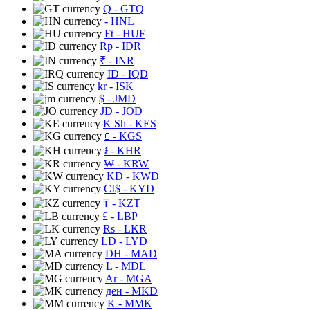
Q
- GTQ
- HNL
Ft
- HUF
Rp
- IDR
₹
- INR
ID
- IQD
kr
- ISK
$
- JMD
JD
- JOD
K Sh
- KES
⃀
- KGS
៛
- KHR
₩
- KRW
KD
- KWD
CI$
- KYD
₸
- KZT
£
- LBP
Rs
- LKR
LD
- LYD
DH
- MAD
L
- MDL
Ar
- MGA
ден
- MKD
K
- MMK