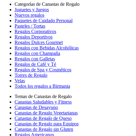
Categorías de Canastas de Regalo
Juguetes y Juegos
Nuevos regalos
Paquetes de Cuidado Personal
Pasteles / Tortas
Regalos Corporativos
Regalos Deportivos
Regalos Dulces Gourmet
Regalos con Bebidas Alcohólicas
Regalos con Champaña
Regalos con Galletas
Regalos de Café y Té
Regalos de Spa y Cosméticos
Torres de Regalo
Velas
Todos los regalos a Birmania
Temas de Canastas de Regalo
Canastas Saludables y Fitness
Canastas de Desayuno
Canastas de Regalo Vegetarianas
Canastas de Regalo de Queso
Canastas de Regalo para Equipos
Canastas de Regalo sin Gluten
Regalos Americanos