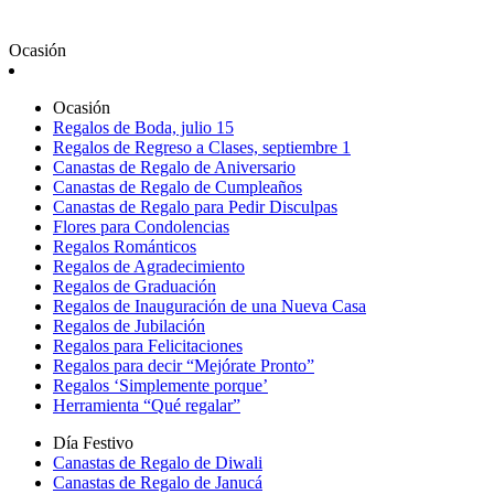
Ocasión
Ocasión
Regalos de Boda, julio 15
Regalos de Regreso a Clases, septiembre 1
Canastas de Regalo de Aniversario
Canastas de Regalo de Cumpleaños
Canastas de Regalo para Pedir Disculpas
Flores para Condolencias
Regalos Románticos
Regalos de Agradecimiento
Regalos de Graduación
Regalos de Inauguración de una Nueva Casa
Regalos de Jubilación
Regalos para Felicitaciones
Regalos para decir “Mejórate Pronto”
Regalos ‘Simplemente porque’
Herramienta “Qué regalar”
Día Festivo
Canastas de Regalo de Diwali
Canastas de Regalo de Janucá