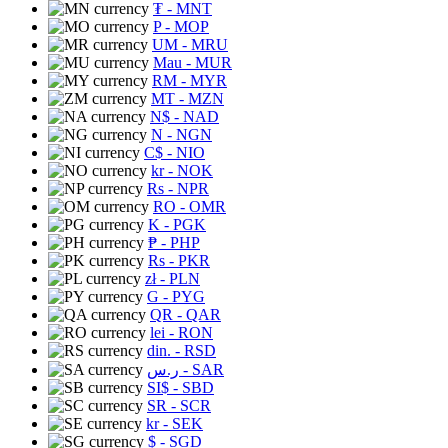
₮
- MNT
P
- MOP
UM
- MRU
Mau
- MUR
RM
- MYR
MT
- MZN
N$
- NAD
N
- NGN
C$
- NIO
kr
- NOK
Rs
- NPR
RO
- OMR
K
- PGK
₱
- PHP
Rs
- PKR
zł
- PLN
G
- PYG
QR
- QAR
lei
- RON
din.
- RSD
ر.س
- SAR
SI$
- SBD
SR
- SCR
kr
- SEK
$
- SGD