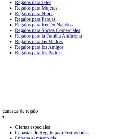
Regalos para Jefes
Regalos para Mujeres
Regalos para Niños
Regalos para Parejas
Regalos para Recién Nacidos
Regalos para Socios Comerciales
Regalos para la Familia Anfitriona
Regalos para las Madres
Regalos para los Amigos
Regalos para los Padres
canastas de regalo
Ofertas especiales
Canastas de Regalo para Festividades
Entrega el mismo día