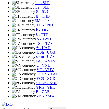
Le
- SLE
Le
- SLL
₡
- SVC
฿
- THB
ЅМ
- TJS
TD
- TND
₺
- TRY
$
- TTD
$
- TWD
TSh
- TZS
₴
- UAH
USh
- UGX
soʻm
- UZS
Bs. F
- VES
₫
- VND
VT
- VUV
F.CFA
- XAF
EC$
- XCD
CFAF
- XOF
YRls
- YER
R
- ZAR
ZK
- ZMW