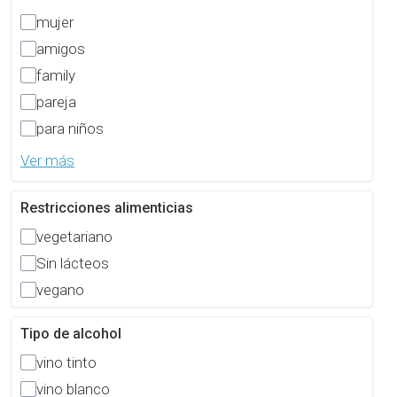
mujer
amigos
family
pareja
para niños
Ver más
Restricciones alimenticias
vegetariano
Sin lácteos
vegano
Tipo de alcohol
vino tinto
vino blanco