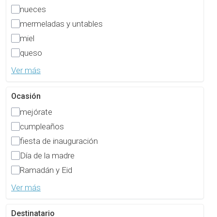
nueces
mermeladas y untables
miel
queso
Ver más
Ocasión
mejórate
cumpleaños
fiesta de inauguración
Día de la madre
Ramadán y Eid
Ver más
Destinatario