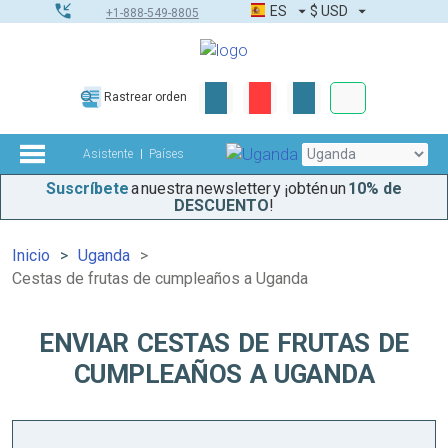
ES
$
USD
+1-888-549-8805
Pedidos corpor
Rastrear orden
Kit de herramient
Asistente
Países
Suscríbete
a nuestra newsletter y ¡obtén un
10% de
DESCUENTO
!
Inicio
Uganda
Cestas de frutas de cumpleaños a Uganda
ENVIAR CESTAS DE FRUTAS DE
CUMPLEAÑOS A UGANDA