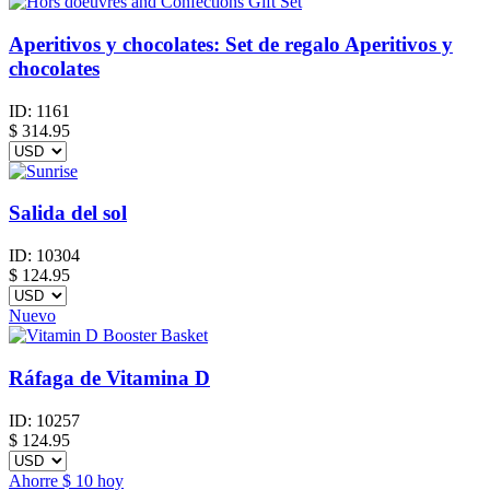
Aperitivos y chocolates: Set de regalo Aperitivos y
chocolates
ID:
1161
$
314.95
Salida del sol
ID:
10304
$
124.95
Nuevo
Ráfaga de Vitamina D
ID:
10257
$
124.95
Ahorre
$ 10
hoy