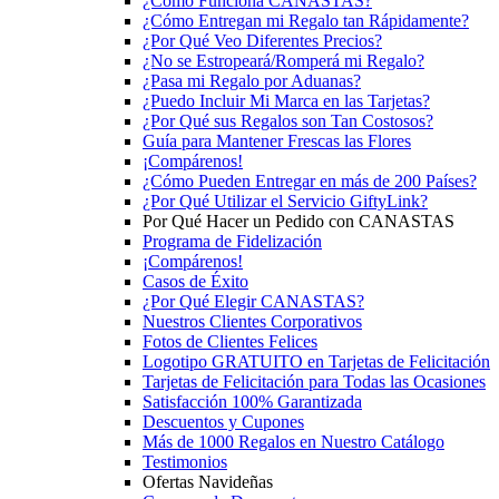
¿Cómo Funciona CANASTAS?
¿Cómo Entregan mi Regalo tan Rápidamente?
¿Por Qué Veo Diferentes Precios?
¿No se Estropeará/Romperá mi Regalo?
¿Pasa mi Regalo por Aduanas?
¿Puedo Incluir Mi Marca en las Tarjetas?
¿Por Qué sus Regalos son Tan Costosos?
Guía para Mantener Frescas las Flores
¡Compárenos!
¿Cómo Pueden Entregar en más de 200 Países?
¿Por Qué Utilizar el Servicio GiftyLink?
Por Qué Hacer un Pedido con CANASTAS
Programa de Fidelización
¡Compárenos!
Casos de Éxito
¿Por Qué Elegir CANASTAS?
Nuestros Clientes Corporativos
Fotos de Clientes Felices
Logotipo GRATUITO en Tarjetas de Felicitación
Tarjetas de Felicitación para Todas las Ocasiones
Satisfacción 100% Garantizada
Descuentos y Cupones
Más de 1000 Regalos en Nuestro Catálogo
Testimonios
Ofertas Navideñas