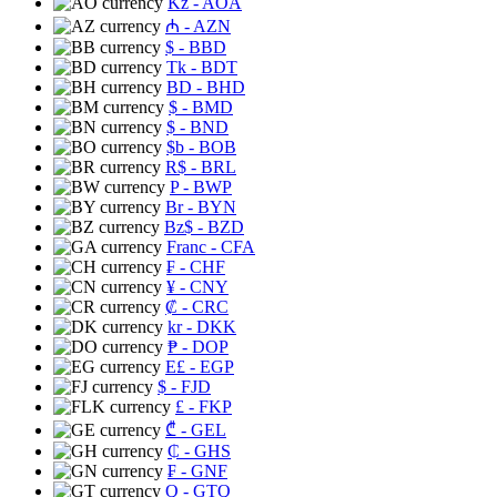
Kz
- AOA
₼
- AZN
$
- BBD
Tk
- BDT
BD
- BHD
$
- BMD
$
- BND
$b
- BOB
R$
- BRL
P
- BWP
Br
- BYN
Bz$
- BZD
Franc
- CFA
₣
- CHF
¥
- CNY
₡
- CRC
kr
- DKK
₱
- DOP
E£
- EGP
$
- FJD
£
- FKP
₾
- GEL
₵
- GHS
₣
- GNF
Q
- GTQ