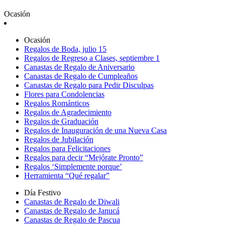
Ocasión
Ocasión
Regalos de Boda, julio 15
Regalos de Regreso a Clases, septiembre 1
Canastas de Regalo de Aniversario
Canastas de Regalo de Cumpleaños
Canastas de Regalo para Pedir Disculpas
Flores para Condolencias
Regalos Románticos
Regalos de Agradecimiento
Regalos de Graduación
Regalos de Inauguración de una Nueva Casa
Regalos de Jubilación
Regalos para Felicitaciones
Regalos para decir “Mejórate Pronto”
Regalos ‘Simplemente porque’
Herramienta “Qué regalar”
Día Festivo
Canastas de Regalo de Diwali
Canastas de Regalo de Janucá
Canastas de Regalo de Pascua