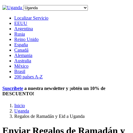
Localizar Servicio
EEUU
Argentina
Rusia
Reino Unido
España
Canadá
Alemania
Australia
México
Brasil
200 países A-Z
Suscríbete
a nuestra newsletter y ¡obtén un
10% de
DESCUENTO
!
Inicio
Uganda
Regalos de Ramadán y Eid a Uganda
Enviar Regalos de Ramadán y