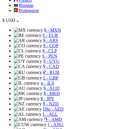
French
Russian
Portuguese
$
USD
$
- MXN
€
- EUR
$
- ARS
$
- COP
$
- CLP
S
- PEN
$
- UYU
$
- CAD
₽
- RUB
£
- GBP
₪
- ILS
$
- AUD
$
- HKD
¥
- JPY
$
- NZD
Dhs
- AED
L
- ALL
֏
- AMD
ƒ
- ANG