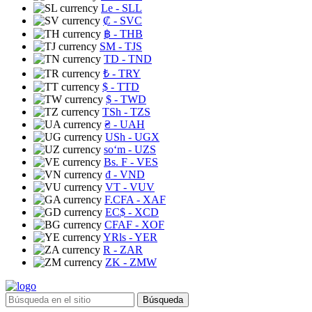
Le
- SLL
₡
- SVC
฿
- THB
ЅМ
- TJS
TD
- TND
₺
- TRY
$
- TTD
$
- TWD
TSh
- TZS
₴
- UAH
USh
- UGX
soʻm
- UZS
Bs. F
- VES
₫
- VND
VT
- VUV
F.CFA
- XAF
EC$
- XCD
CFAF
- XOF
YRls
- YER
R
- ZAR
ZK
- ZMW
Búsqueda