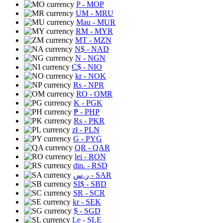
P
- MOP
UM
- MRU
Mau
- MUR
RM
- MYR
MT
- MZN
N$
- NAD
N
- NGN
C$
- NIO
kr
- NOK
Rs
- NPR
RO
- OMR
K
- PGK
₱
- PHP
Rs
- PKR
zł
- PLN
G
- PYG
QR
- QAR
lei
- RON
din.
- RSD
ر.س
- SAR
SI$
- SBD
SR
- SCR
kr
- SEK
$
- SGD
Le
- SLE