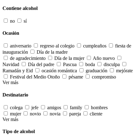
Contiene alcohol
no
sí
Ocasión
aniversario
regreso al colegio
cumpleaños
fiesta de
inauguración
Día de la madre
de agradecimiento
Día de la mujer
Año nuevo
Navidad
Día del padre
Pascua
boda
disculpa
Ramadán y Eid
ocasión romántica
graduación
mejórate
Festival del Medio Otoño
pésame
compromiso
Ver más
Destinatario
colega
jefe
amigos
family
hombres
mujer
novio
novia
pareja
cliente
Ver más
Tipo de alcohol