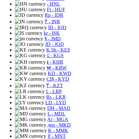
- HNL
Ft
- HUF
Rp
- IDR
₹
- INR
ID
- IQD
kr
- ISK
$
- JMD
JD
- JOD
K Sh
- KES
⃀
- KGS
៛
- KHR
₩
- KRW
KD
- KWD
CI$
- KYD
₸
- KZT
£
- LBP
Rs
- LKR
LD
- LYD
DH
- MAD
L
- MDL
Ar
- MGA
ден
- MKD
K
- MMK
₮
- MNT