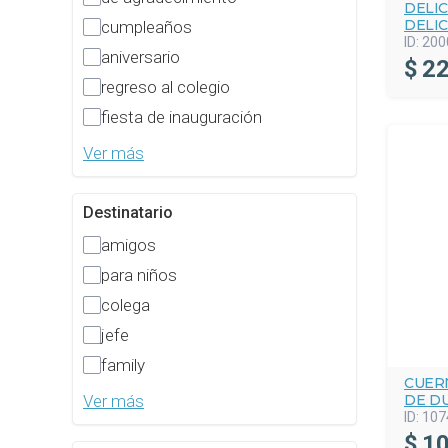
DELIC
DELI
cumpleaños
ID:
200
aniversario
$
22
regreso al colegio
fiesta de inauguración
Ver más
Destinatario
amigos
para niños
colega
jefe
family
CUER
DE D
Ver más
ID:
107
$
10