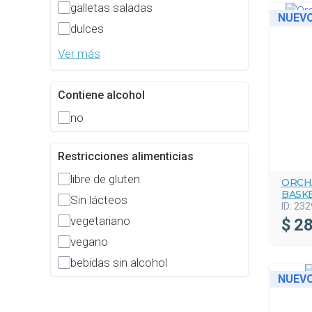
galletas saladas
NUEV
dulces
Ver más
Contiene alcohol
no
Restricciones alimenticias
libre de gluten
ORCH
BASK
Sin lácteos
ID:
232
vegetariano
$
28
vegano
bebidas sin alcohol
NUEV