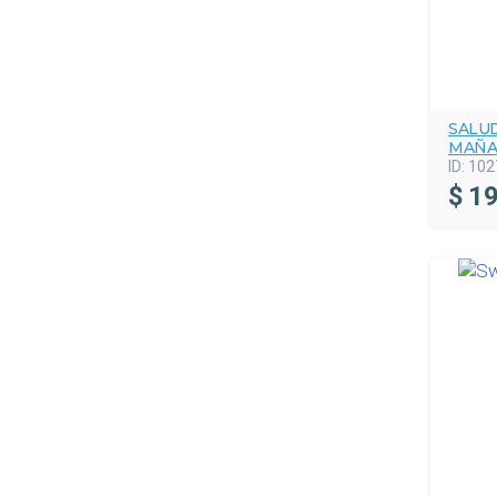
SALU
MAÑA
ID:
102
$
19