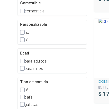
Comestible
comestible
Personalizable
no
sí
Edad
para adultos
para niños
DOMI
Tipo de comida
ID:
110
té
$
17
café
galletas