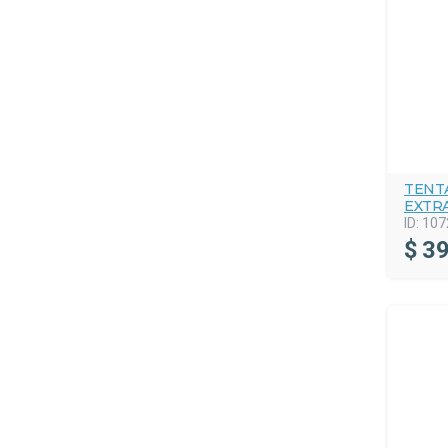
TENT
EXTR
ID:
107
$
39