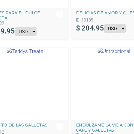
ES PARA EL DULCE
DELICIAS DE AMOR Y QUE
STA
ID:
10185
99
$
204.95
9.95
ITO DE LAS GALLETAS
ENDÚLZAME LA VIDA CON
CAFÉ Y GALLETAS
12