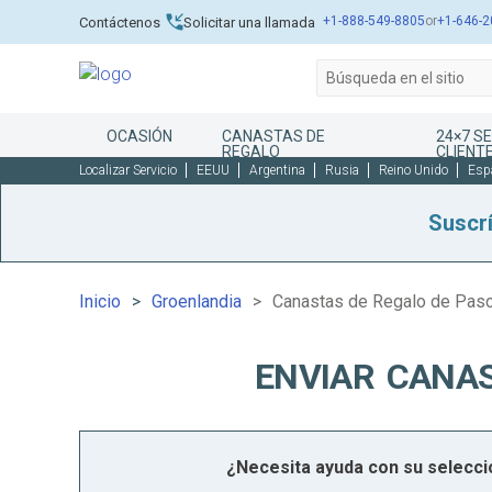
+1-888-549-8805
or
+1-646-2
Contáctenos
Solicitar una llamada
OCASIÓN
CANASTAS DE
24×7 SE
REGALO
CLIENT
Localizar Servicio
EEUU
Argentina
Rusia
Reino Unido
Esp
Suscr
Inicio
Groenlandia
Canastas de Regalo de Pasc
ENVIAR CANAS
¿Necesita ayuda con su selecc