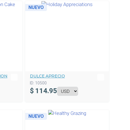
NUEVO
ION
DULCE APRECIO
ID:
10500
$
114.95
NUEVO