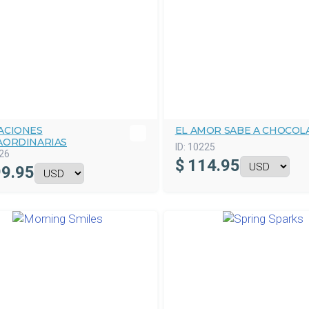
ACIONES
EL AMOR SABE A CHOCOL
AORDINARIAS
ID:
10225
26
$
114.95
9.95