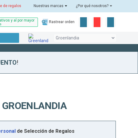
e de regalos
Nuestras marcas
¿Por qué nosotros?
tivos y al por mayor
Rastrear orden
as
UENTO
!
A GROENLANDIA
rsonal
de Selección de Regalos