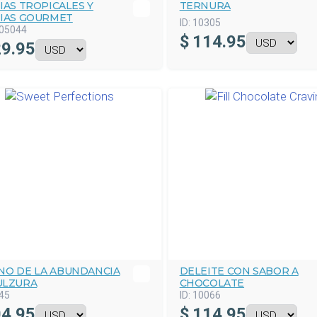
IAS TROPICALES Y
TERNURA
CIAS GOURMET
ID:
10305
05044
$
114.95
9.95
NO DE LA ABUNDANCIA
DELEITE CON SABOR A
ULZURA
CHOCOLATE
45
ID:
10066
4.95
$
114.95