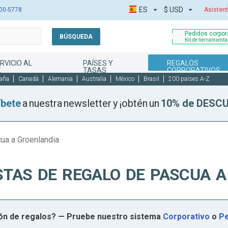
ES
$
USD
00-5778
Asistent
Pedidos corpora
BÚSQUEDA
Kit de herramient
RVICIO AL
PAÍSES Y
REGALOS
E
TASAS
CORPORATIVOS
aña
Canadá
Alemania
Australia
México
Brasil
200 países A-Z
íbete
a nuestra newsletter y ¡obtén un
10% de DESC
ua a Groenlandia
TAS DE REGALO DE PASCUA 
ión de regalos? — Pruebe nuestro sistema
Corporativo
o
Pe