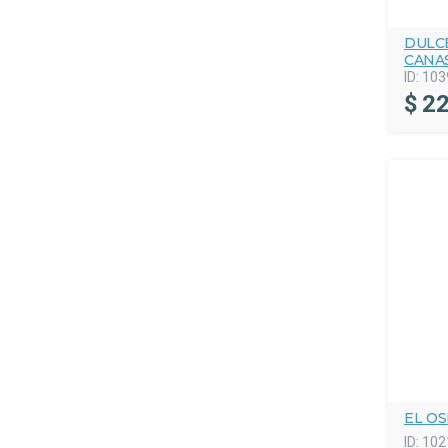
DULC
CANA
ID:
103
$
22
EL OS
ID:
102