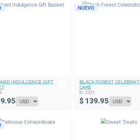
O
NUEVO
ARD INDULGENCE GIFT
BLACK FOREST CELEBRAT
ET
CAKE
9
ID:
2321
9.95
$
139.95
O