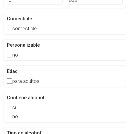
Comestible
comestible
Personalizable
no
Edad
para adultos
Contiene alcohol
sí
no
Tipo de alcohol