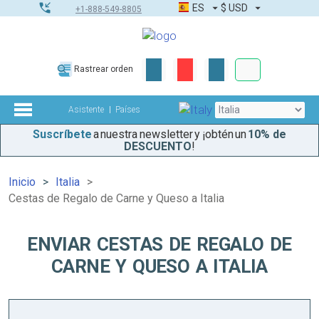
ES
$
USD
+1-888-549-8805
Pedidos corpor
Rastrear orden
Kit de herramient
Asistente
Países
Suscríbete
a nuestra newsletter y ¡obtén un
10% de
DESCUENTO
!
Inicio
Italia
Cestas de Regalo de Carne y Queso a Italia
ENVIAR CESTAS DE REGALO DE
CARNE Y QUESO A ITALIA