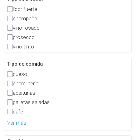
licor fuerte
champaña
vino rosado
prosecco
vino tinto
Tipo de comida
queso
charcutería
aceitunas
galletas saladas
café
Ver más