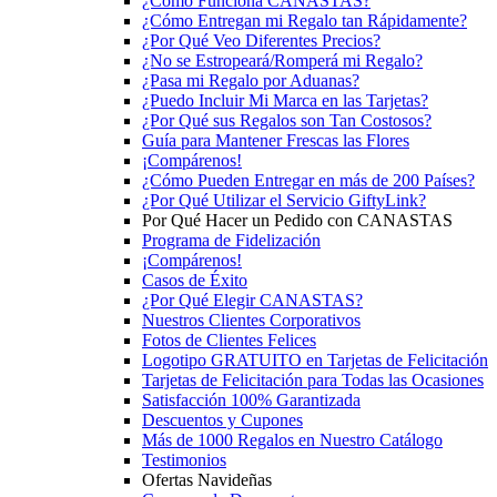
¿Cómo Funciona CANASTAS?
¿Cómo Entregan mi Regalo tan Rápidamente?
¿Por Qué Veo Diferentes Precios?
¿No se Estropeará/Romperá mi Regalo?
¿Pasa mi Regalo por Aduanas?
¿Puedo Incluir Mi Marca en las Tarjetas?
¿Por Qué sus Regalos son Tan Costosos?
Guía para Mantener Frescas las Flores
¡Compárenos!
¿Cómo Pueden Entregar en más de 200 Países?
¿Por Qué Utilizar el Servicio GiftyLink?
Por Qué Hacer un Pedido con CANASTAS
Programa de Fidelización
¡Compárenos!
Casos de Éxito
¿Por Qué Elegir CANASTAS?
Nuestros Clientes Corporativos
Fotos de Clientes Felices
Logotipo GRATUITO en Tarjetas de Felicitación
Tarjetas de Felicitación para Todas las Ocasiones
Satisfacción 100% Garantizada
Descuentos y Cupones
Más de 1000 Regalos en Nuestro Catálogo
Testimonios
Ofertas Navideñas