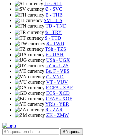
Le
- SLL
₡
- SVC
฿
- THB
ЅМ
- TJS
TD
- TND
₺
- TRY
$
- TTD
$
- TWD
TSh
- TZS
₴
- UAH
USh
- UGX
soʻm
- UZS
Bs. F
- VES
₫
- VND
VT
- VUV
F.CFA
- XAF
EC$
- XCD
CFAF
- XOF
YRls
- YER
R
- ZAR
ZK
- ZMW
Búsqueda