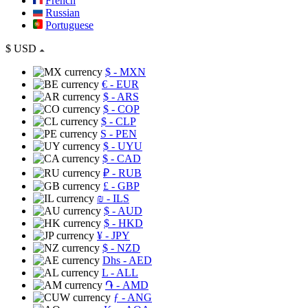
French
Russian
Portuguese
$
USD
$
- MXN
€
- EUR
$
- ARS
$
- COP
$
- CLP
S
- PEN
$
- UYU
$
- CAD
₽
- RUB
£
- GBP
₪
- ILS
$
- AUD
$
- HKD
¥
- JPY
$
- NZD
Dhs
- AED
L
- ALL
֏
- AMD
ƒ
- ANG