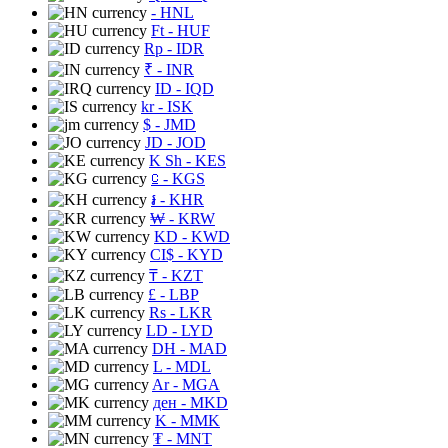
- HNL
Ft
- HUF
Rp
- IDR
₹
- INR
ID
- IQD
kr
- ISK
$
- JMD
JD
- JOD
K Sh
- KES
⃀
- KGS
៛
- KHR
₩
- KRW
KD
- KWD
CI$
- KYD
₸
- KZT
£
- LBP
Rs
- LKR
LD
- LYD
DH
- MAD
L
- MDL
Ar
- MGA
ден
- MKD
K
- MMK
₮
- MNT