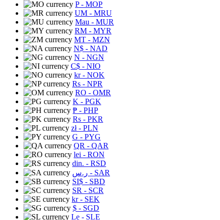
P
- MOP
UM
- MRU
Mau
- MUR
RM
- MYR
MT
- MZN
N$
- NAD
N
- NGN
C$
- NIO
kr
- NOK
Rs
- NPR
RO
- OMR
K
- PGK
₱
- PHP
Rs
- PKR
zł
- PLN
G
- PYG
QR
- QAR
lei
- RON
din.
- RSD
ر.س
- SAR
SI$
- SBD
SR
- SCR
kr
- SEK
$
- SGD
Le
- SLE