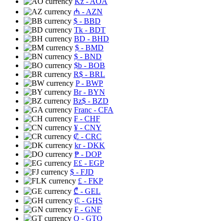
Kz
- AOA
₼
- AZN
$
- BBD
Tk
- BDT
BD
- BHD
$
- BMD
$
- BND
$b
- BOB
R$
- BRL
P
- BWP
Br
- BYN
Bz$
- BZD
Franc
- CFA
₣
- CHF
¥
- CNY
₡
- CRC
kr
- DKK
₱
- DOP
E£
- EGP
$
- FJD
£
- FKP
₾
- GEL
₵
- GHS
₣
- GNF
Q
- GTQ