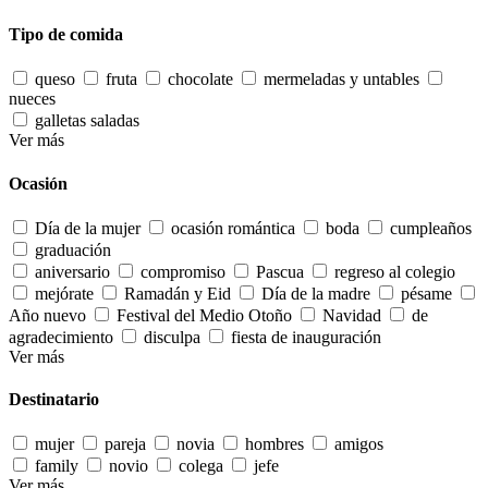
Tipo de comida
queso
fruta
chocolate
mermeladas y untables
nueces
galletas saladas
Ver más
Ocasión
Día de la mujer
ocasión romántica
boda
cumpleaños
graduación
aniversario
compromiso
Pascua
regreso al colegio
mejórate
Ramadán y Eid
Día de la madre
pésame
Año nuevo
Festival del Medio Otoño
Navidad
de
agradecimiento
disculpa
fiesta de inauguración
Ver más
Destinatario
mujer
pareja
novia
hombres
amigos
family
novio
colega
jefe
Ver más