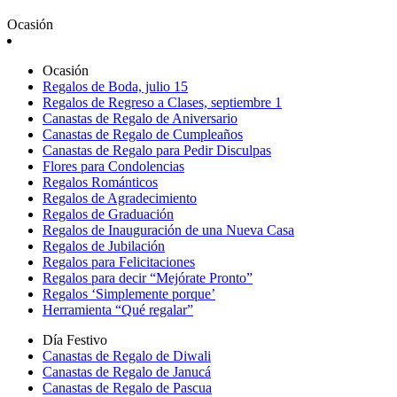
Ocasión
Ocasión
Regalos de Boda, julio 15
Regalos de Regreso a Clases, septiembre 1
Canastas de Regalo de Aniversario
Canastas de Regalo de Cumpleaños
Canastas de Regalo para Pedir Disculpas
Flores para Condolencias
Regalos Románticos
Regalos de Agradecimiento
Regalos de Graduación
Regalos de Inauguración de una Nueva Casa
Regalos de Jubilación
Regalos para Felicitaciones
Regalos para decir “Mejórate Pronto”
Regalos ‘Simplemente porque’
Herramienta “Qué regalar”
Día Festivo
Canastas de Regalo de Diwali
Canastas de Regalo de Janucá
Canastas de Regalo de Pascua