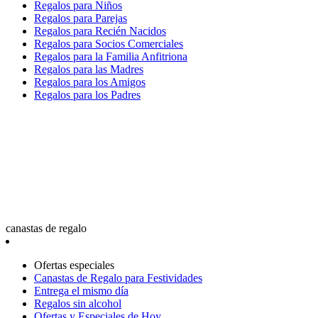
Regalos para Niños
Regalos para Parejas
Regalos para Recién Nacidos
Regalos para Socios Comerciales
Regalos para la Familia Anfitriona
Regalos para las Madres
Regalos para los Amigos
Regalos para los Padres
canastas de regalo
Ofertas especiales
Canastas de Regalo para Festividades
Entrega el mismo día
Regalos sin alcohol
Ofertas y Especiales de Hoy