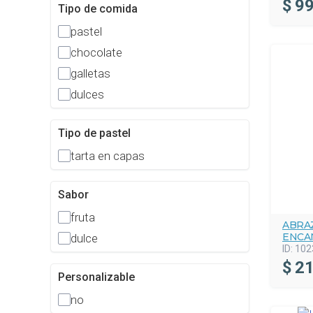
$
99
Tipo de comida
pastel
chocolate
galletas
dulces
Tipo de pastel
tarta en capas
Sabor
fruta
ABRA
ENCA
dulce
ID:
102
$
21
Personalizable
no