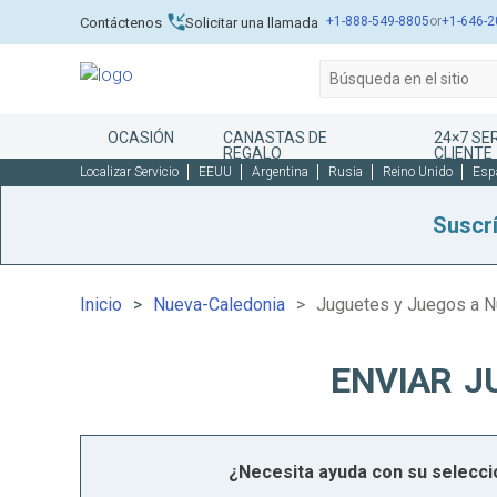
+1-888-549-8805
or
+1-646-2
Contáctenos
Solicitar una llamada
OCASIÓN
CANASTAS DE
24×7 SER
REGALO
CLIENTE
Localizar Servicio
EEUU
Argentina
Rusia
Reino Unido
Esp
Suscr
Inicio
Nueva-Caledonia
Juguetes y Juegos a N
ENVIAR J
¿Necesita ayuda con su selecc