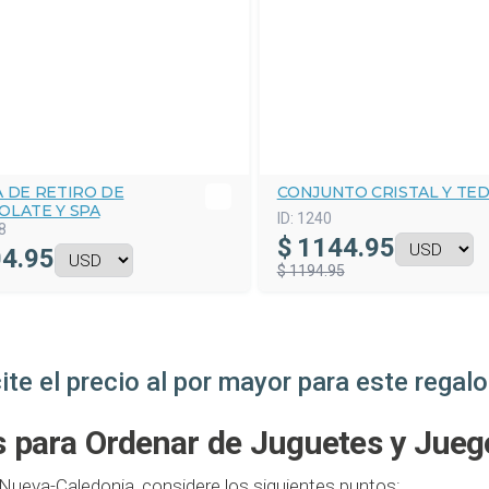
 DE RETIRO DE
CONJUNTO CRISTAL Y TE
OLATE Y SPA
ID:
1240
8
$
1144.95
4.95
$ 1194.95
cite el precio al por mayor para este regalo
 para Ordenar de Juguetes y Jueg
Nueva-Caledonia, considere los siguientes puntos: