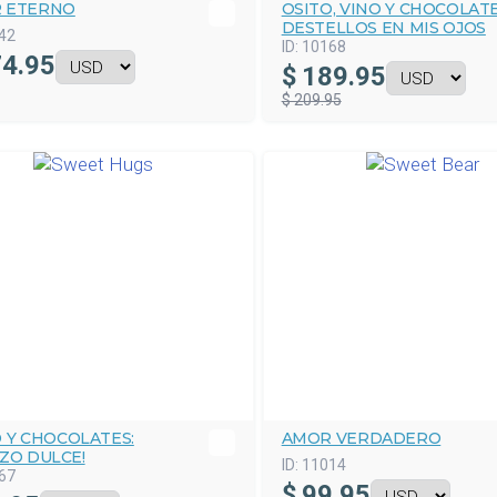
 ETERNO
OSITO, VINO Y CHOCOLATE
DESTELLOS EN MIS OJOS
42
ID:
10168
4.95
$
189.95
$ 209.95
 Y CHOCOLATES:
AMOR VERDADERO
ZO DULCE!
ID:
11014
67
$
99.95