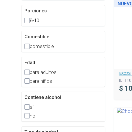
NUEV
Porciones
8-10
Comestible
comestible
Edad
para adultos
ECOS
ID:
110
para niños
$
10
Contiene alcohol
sí
no