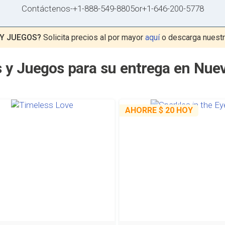
Contáctenos
-
+1-888-549-8805
or
+1-646-200-5778
 Y JUEGOS?
Solicita precios al por mayor
aquí
o descarga nuest
 y Juegos para su entrega en Nue
AHORRE
$ 20
HOY