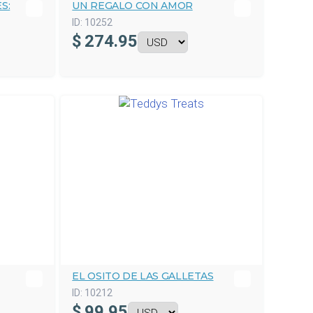
S:
UN REGALO CON AMOR
ID:
10252
$
274.95
EL OSITO DE LAS GALLETAS
ID:
10212
$
99.95