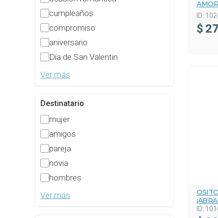
AMOR
cumpleaños
ID:
102
$
27
compromiso
aniversario
Día de San Valentin
Ver más
Destinatario
mujer
amigos
pareja
novia
hombres
OSITO
Ver más
¡ABRA
ID:
101