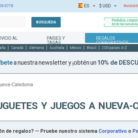
ES
$
USD
00-5778
Asistent
Pedidos corpora
BÚSQUEDA
Kit de herramient
VICIO AL
PAÍSES Y
REGALOS
TASAS
CORPORATIVOS
aña
Canadá
Alemania
Australia
México
Brasil
200 países A-Z
íbete
a nuestra newsletter y ¡obtén un
10% de DESC
ueva-Caledonia
UGUETES Y JUEGOS A NUEVA-
ión de regalos? — Pruebe nuestro sistema
Corporativo
o
Pe