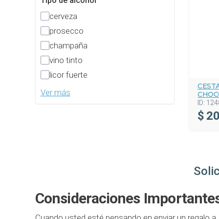
Tipo de alcohol
cerveza
prosecco
champaña
vino tinto
licor fuerte
CESTA
Ver más
CHOC
ID:
124
$
20
Soli
Consideraciones Importantes
Cuando usted esté pensando en enviar un regalo a 