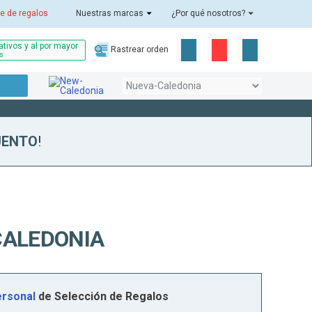
e de regalos
Nuestras marcas
¿Por qué nosotros?
tivos y al por mayor
Rastrear orden
as
UENTO
!
CALEDONIA
rsonal
de Selección de Regalos