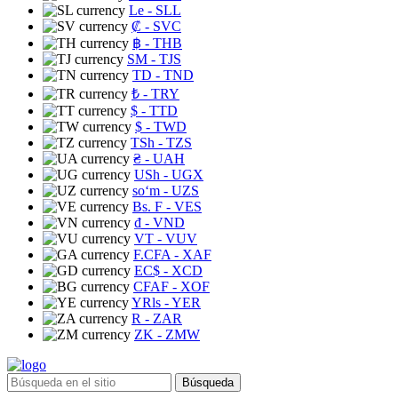
Le
- SLL
₡
- SVC
฿
- THB
ЅМ
- TJS
TD
- TND
₺
- TRY
$
- TTD
$
- TWD
TSh
- TZS
₴
- UAH
USh
- UGX
soʻm
- UZS
Bs. F
- VES
₫
- VND
VT
- VUV
F.CFA
- XAF
EC$
- XCD
CFAF
- XOF
YRls
- YER
R
- ZAR
ZK
- ZMW
Búsqueda