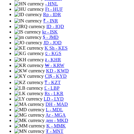
- HNL
Ft
- HUF
Rp
- IDR
₹
- INR
ID
- IQD
kr
- ISK
$
- JMD
JD
- JOD
K Sh
- KES
⃀
- KGS
៛
- KHR
₩
- KRW
KD
- KWD
CI$
- KYD
₸
- KZT
£
- LBP
Rs
- LKR
LD
- LYD
DH
- MAD
L
- MDL
Ar
- MGA
ден
- MKD
K
- MMK
₮
- MNT