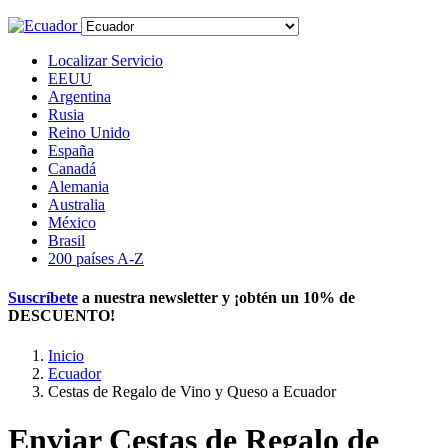
Localizar Servicio
EEUU
Argentina
Rusia
Reino Unido
España
Canadá
Alemania
Australia
México
Brasil
200 países A-Z
Suscríbete
a nuestra newsletter y ¡obtén un
10% de
DESCUENTO
!
Inicio
Ecuador
Cestas de Regalo de Vino y Queso a Ecuador
Enviar Cestas de Regalo de