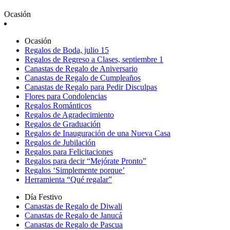
Ocasión
Ocasión
Regalos de Boda, julio 15
Regalos de Regreso a Clases, septiembre 1
Canastas de Regalo de Aniversario
Canastas de Regalo de Cumpleaños
Canastas de Regalo para Pedir Disculpas
Flores para Condolencias
Regalos Románticos
Regalos de Agradecimiento
Regalos de Graduación
Regalos de Inauguración de una Nueva Casa
Regalos de Jubilación
Regalos para Felicitaciones
Regalos para decir “Mejórate Pronto”
Regalos ‘Simplemente porque’
Herramienta “Qué regalar”
Día Festivo
Canastas de Regalo de Diwali
Canastas de Regalo de Janucá
Canastas de Regalo de Pascua