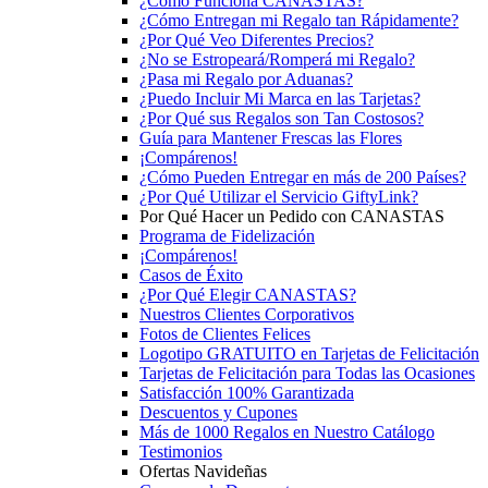
¿Cómo Funciona CANASTAS?
¿Cómo Entregan mi Regalo tan Rápidamente?
¿Por Qué Veo Diferentes Precios?
¿No se Estropeará/Romperá mi Regalo?
¿Pasa mi Regalo por Aduanas?
¿Puedo Incluir Mi Marca en las Tarjetas?
¿Por Qué sus Regalos son Tan Costosos?
Guía para Mantener Frescas las Flores
¡Compárenos!
¿Cómo Pueden Entregar en más de 200 Países?
¿Por Qué Utilizar el Servicio GiftyLink?
Por Qué Hacer un Pedido con CANASTAS
Programa de Fidelización
¡Compárenos!
Casos de Éxito
¿Por Qué Elegir CANASTAS?
Nuestros Clientes Corporativos
Fotos de Clientes Felices
Logotipo GRATUITO en Tarjetas de Felicitación
Tarjetas de Felicitación para Todas las Ocasiones
Satisfacción 100% Garantizada
Descuentos y Cupones
Más de 1000 Regalos en Nuestro Catálogo
Testimonios
Ofertas Navideñas