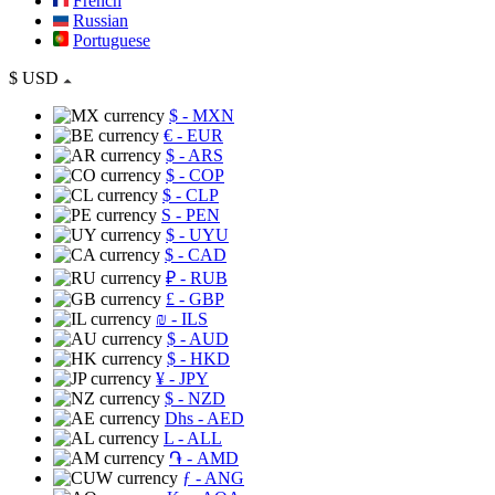
French
Russian
Portuguese
$
USD
$
- MXN
€
- EUR
$
- ARS
$
- COP
$
- CLP
S
- PEN
$
- UYU
$
- CAD
₽
- RUB
£
- GBP
₪
- ILS
$
- AUD
$
- HKD
¥
- JPY
$
- NZD
Dhs
- AED
L
- ALL
֏
- AMD
ƒ
- ANG