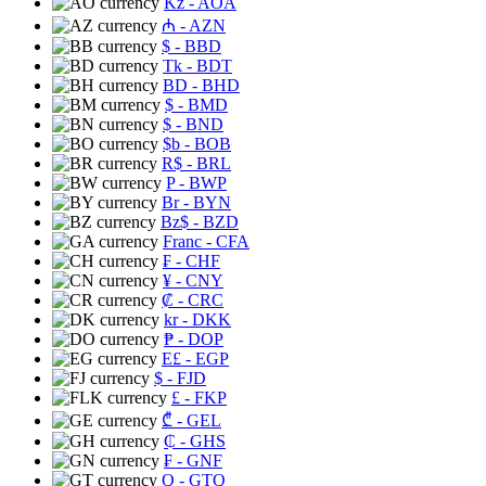
Kz
- AOA
₼
- AZN
$
- BBD
Tk
- BDT
BD
- BHD
$
- BMD
$
- BND
$b
- BOB
R$
- BRL
P
- BWP
Br
- BYN
Bz$
- BZD
Franc
- CFA
₣
- CHF
¥
- CNY
₡
- CRC
kr
- DKK
₱
- DOP
E£
- EGP
$
- FJD
£
- FKP
₾
- GEL
₵
- GHS
₣
- GNF
Q
- GTQ