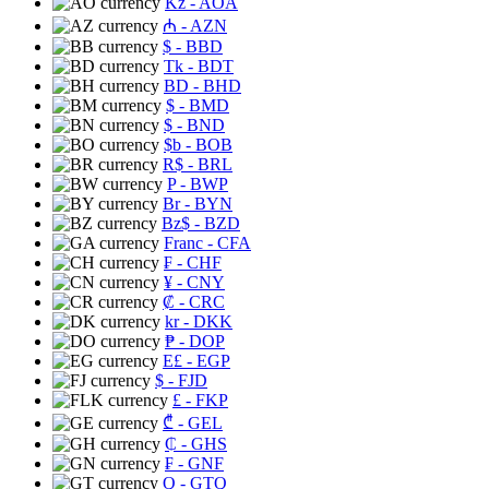
Kz
- AOA
₼
- AZN
$
- BBD
Tk
- BDT
BD
- BHD
$
- BMD
$
- BND
$b
- BOB
R$
- BRL
P
- BWP
Br
- BYN
Bz$
- BZD
Franc
- CFA
₣
- CHF
¥
- CNY
₡
- CRC
kr
- DKK
₱
- DOP
E£
- EGP
$
- FJD
£
- FKP
₾
- GEL
₵
- GHS
₣
- GNF
Q
- GTQ