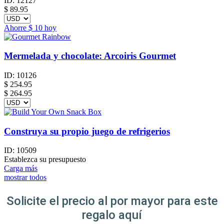
ID:
12127
$
89.95
Ahorre
$ 10
hoy
Mermelada y chocolate: Arcoiris Gourmet
ID:
10126
$
254.95
$ 264.95
Construya su propio juego de refrigerios
ID:
10509
Establezca su presupuesto
Carga más
mostrar todos
Solicite el precio al por mayor para este
regalo aquí