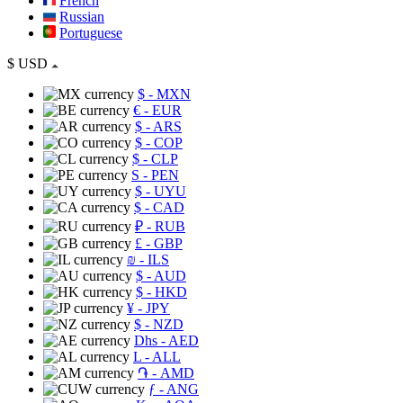
French
Russian
Portuguese
$
USD
$
- MXN
€
- EUR
$
- ARS
$
- COP
$
- CLP
S
- PEN
$
- UYU
$
- CAD
₽
- RUB
£
- GBP
₪
- ILS
$
- AUD
$
- HKD
¥
- JPY
$
- NZD
Dhs
- AED
L
- ALL
֏
- AMD
ƒ
- ANG