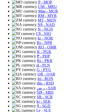
P
- MOP
UM
- MRU
Mau
- MUR
RM
- MYR
MT
- MZN
N$
- NAD
N
- NGN
C$
- NIO
kr
- NOK
Rs
- NPR
RO
- OMR
K
- PGK
₱
- PHP
Rs
- PKR
zł
- PLN
G
- PYG
QR
- QAR
lei
- RON
din.
- RSD
ر.س
- SAR
SI$
- SBD
SR
- SCR
kr
- SEK
$
- SGD
Le
- SLE