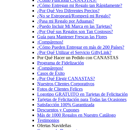
¿Cómo Funciona CANASTAS?
¿Cómo Entregan mi Regalo tan Rápidamente?
¿Por Qué Veo Diferentes Precios?
¿No se Estropeará/Romperá mi Regalo?
¿Pasa mi Regalo por Aduanas?
¿Puedo Incluir Mi Marca en las Tarjetas?
¿Por Qué sus Regalos son Tan Costosos?
Guía para Mantener Frescas las Flores
¡Compárenos!
¿Cómo Pueden Entregar en más de 200 Países?
¿Por Qué Utilizar el Servicio GiftyLink?
Por Qué Hacer un Pedido con CANASTAS
Programa de Fidelización
¡Compárenos!
Casos de Éxito
¿Por Qué Elegir CANASTAS?
Nuestros Clientes Corporativos
Fotos de Clientes Felices
Logotipo GRATUITO en Tarjetas de Felicitación
Tarjetas de Felicitación para Todas las Ocasiones
Satisfacción 100% Garantizada
Descuentos y Cupones
Más de 1000 Regalos en Nuestro Catálogo
Testimonios
Ofertas Navideñas