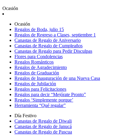
Ocasión
Ocasión
Regalos de Boda, julio 15
Regalos de Regreso a Clases, septiembre 1
Canastas de Regalo de Aniversario
Canastas de Regalo de Cumpleaños
Canastas de Regalo para Pedir Disculpas
Flores para Condolencias
Regalos Románticos
Regalos de Agradecimiento
Regalos de Graduación
Regalos de Inauguración de una Nueva Casa
Regalos de Jubilación
Regalos para Felicitaciones
Regalos para decir “Mejórate Pronto”
Regalos ‘Simplemente porque’
Herramienta “Qué regalar”
Día Festivo
Canastas de Regalo de Diwali
Canastas de Regalo de Janucá
Canastas de Regalo de Pascua