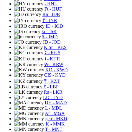
- HNL
Ft
- HUF
Rp
- IDR
₹
- INR
ID
- IQD
kr
- ISK
$
- JMD
JD
- JOD
K Sh
- KES
⃀
- KGS
៛
- KHR
₩
- KRW
KD
- KWD
CI$
- KYD
₸
- KZT
£
- LBP
Rs
- LKR
LD
- LYD
DH
- MAD
L
- MDL
Ar
- MGA
ден
- MKD
K
- MMK
₮
- MNT