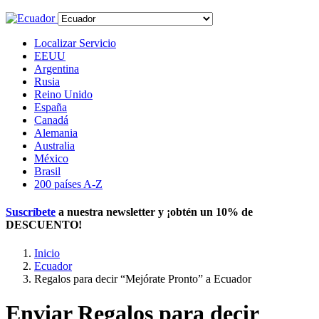
Localizar Servicio
EEUU
Argentina
Rusia
Reino Unido
España
Canadá
Alemania
Australia
México
Brasil
200 países A-Z
Suscríbete
a nuestra newsletter y ¡obtén un
10% de
DESCUENTO
!
Inicio
Ecuador
Regalos para decir “Mejórate Pronto” a Ecuador
Enviar Regalos para decir