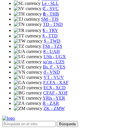
Le
- SLL
₡
- SVC
฿
- THB
ЅМ
- TJS
TD
- TND
₺
- TRY
$
- TTD
$
- TWD
TSh
- TZS
₴
- UAH
USh
- UGX
soʻm
- UZS
Bs. F
- VES
₫
- VND
VT
- VUV
F.CFA
- XAF
EC$
- XCD
CFAF
- XOF
YRls
- YER
R
- ZAR
ZK
- ZMW
Búsqueda