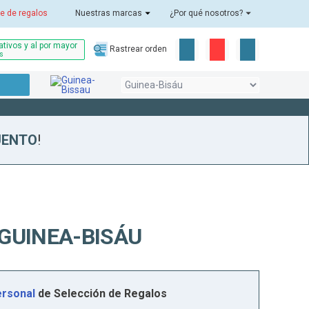
e de regalos
Nuestras marcas
¿Por qué nosotros?
tivos y al por mayor
Rastrear orden
as
UENTO
!
GUINEA-BISÁU
rsonal
de Selección de Regalos