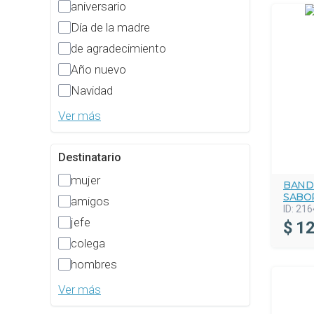
aniversario
Día de la madre
de agradecimiento
Año nuevo
Navidad
Ver más
Destinatario
mujer
BAND
SABO
amigos
ID:
216
jefe
$
12
colega
hombres
Ver más