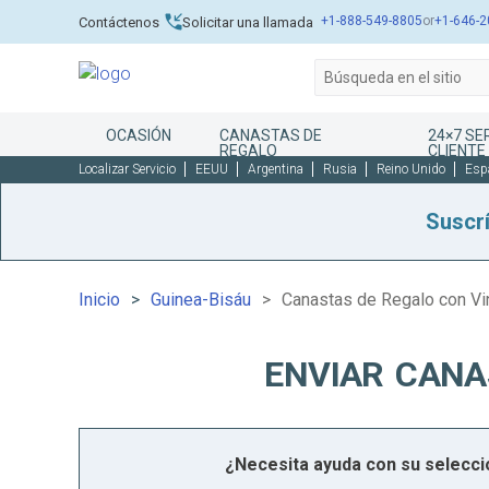
+1-888-549-8805
or
+1-646-2
Contáctenos
Solicitar una llamada
OCASIÓN
CANASTAS DE
24×7 SE
REGALO
CLIENTE
Localizar Servicio
EEUU
Argentina
Rusia
Reino Unido
Esp
Suscr
Inicio
Guinea-Bisáu
Canastas de Regalo con Vi
ENVIAR CANA
¿Necesita ayuda con su selecc