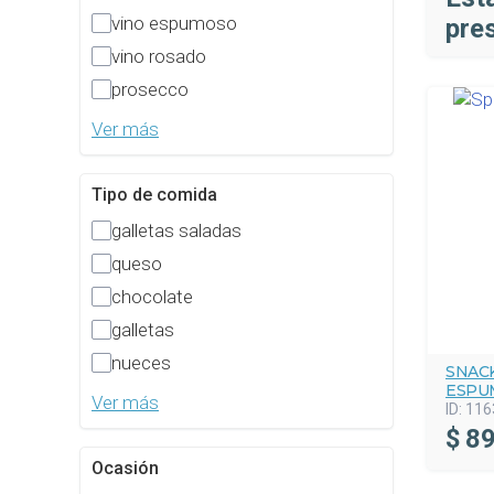
vino espumoso
pre
vino rosado
prosecco
Ver más
Tipo de comida
galletas saladas
queso
chocolate
galletas
nueces
SNACK
ESPU
Ver más
ID:
116
$
89
Ocasión