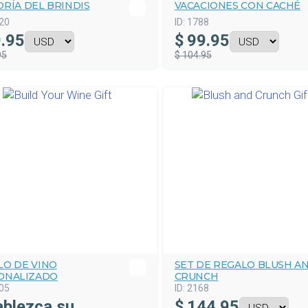
RÍA DEL BRINDIS
VACACIONES CON CACHÉ
20
ID:
1788
.95
$
99.95
95
$ 104.95
LO DE VINO
SET DE REGALO BLUSH A
ONALIZADO
CRUNCH
05
ID:
2168
ablezca su
$
144.95