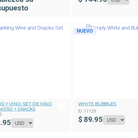
supuesto
NUEVO
S Y VINO: SET DE VINO
WHITE BUBBLES
MOSO + SNACKS
ID:
11129
3
$
89.95
.95