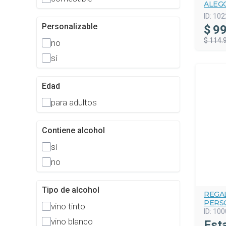
ALEGO
ID:
102
Personalizable
$
99
$ 114.
no
sí
Edad
para adultos
Contiene alcohol
sí
no
Tipo de alcohol
REGA
PERS
vino tinto
ID:
100
vino blanco
Est