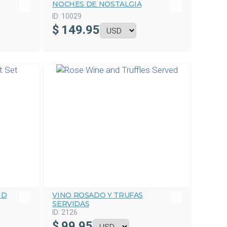
NOCHES DE NOSTALGIA
ID:
10029
$
149.95
ND
VINO ROSADO Y TRUFAS
SERVIDAS
ID:
2126
$
99.95