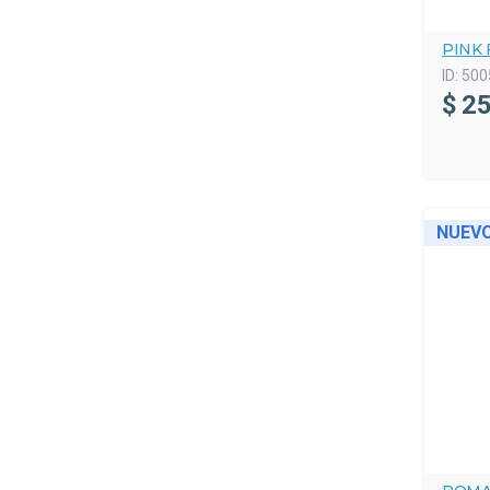
PINK 
ID:
500
$
25
NUEV