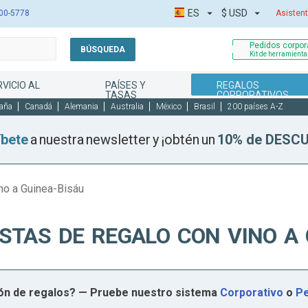
ES
$
USD
00-5778
Asistent
Pedidos corpora
BÚSQUEDA
Kit de herramient
RVICIO AL
PAÍSES Y
REGALOS
TASAS
CORPORATIVOS
aña
Canadá
Alemania
Australia
México
Brasil
200 países A-Z
íbete
a nuestra newsletter y ¡obtén un
10% de DESC
no a Guinea-Bisáu
STAS DE REGALO CON VINO A 
ión de regalos? — Pruebe nuestro sistema
Corporativo
o
Pe