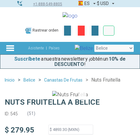
ES
$
USD
+1-888-549-8805
Pedidos corpor
Rastrear orden
Kit de herramient
Asistente
Países
Suscríbete
a nuestra newsletter y ¡obtén un
10% de
DESCUENTO
!
Nuts Fruitella
Inicio
Belice
Canastas De Frutas
NUTS FRUITELLA A BELICE
(
51
)
ID: 545
$ 279.95