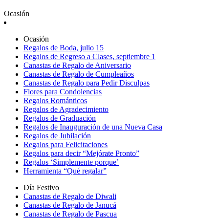
Ocasión
Ocasión
Regalos de Boda, julio 15
Regalos de Regreso a Clases, septiembre 1
Canastas de Regalo de Aniversario
Canastas de Regalo de Cumpleaños
Canastas de Regalo para Pedir Disculpas
Flores para Condolencias
Regalos Románticos
Regalos de Agradecimiento
Regalos de Graduación
Regalos de Inauguración de una Nueva Casa
Regalos de Jubilación
Regalos para Felicitaciones
Regalos para decir “Mejórate Pronto”
Regalos ‘Simplemente porque’
Herramienta “Qué regalar”
Día Festivo
Canastas de Regalo de Diwali
Canastas de Regalo de Janucá
Canastas de Regalo de Pascua