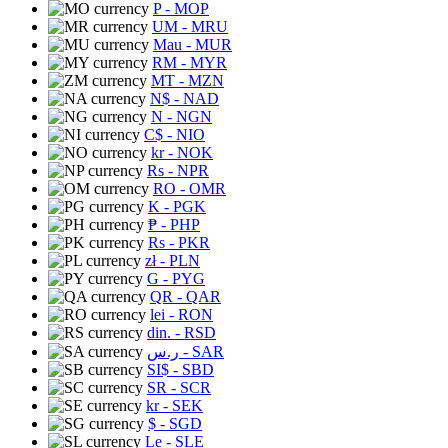
P
- MOP
UM
- MRU
Mau
- MUR
RM
- MYR
MT
- MZN
N$
- NAD
N
- NGN
C$
- NIO
kr
- NOK
Rs
- NPR
RO
- OMR
K
- PGK
₱
- PHP
Rs
- PKR
zł
- PLN
G
- PYG
QR
- QAR
lei
- RON
din.
- RSD
ر.س
- SAR
SI$
- SBD
SR
- SCR
kr
- SEK
$
- SGD
Le
- SLE