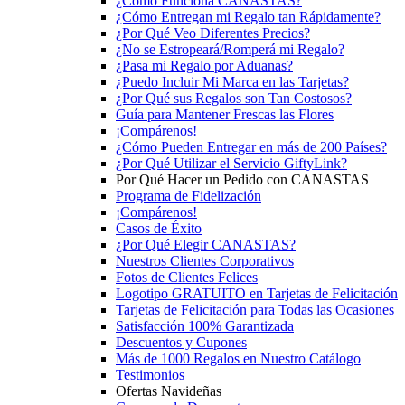
¿Cómo Funciona CANASTAS?
¿Cómo Entregan mi Regalo tan Rápidamente?
¿Por Qué Veo Diferentes Precios?
¿No se Estropeará/Romperá mi Regalo?
¿Pasa mi Regalo por Aduanas?
¿Puedo Incluir Mi Marca en las Tarjetas?
¿Por Qué sus Regalos son Tan Costosos?
Guía para Mantener Frescas las Flores
¡Compárenos!
¿Cómo Pueden Entregar en más de 200 Países?
¿Por Qué Utilizar el Servicio GiftyLink?
Por Qué Hacer un Pedido con CANASTAS
Programa de Fidelización
¡Compárenos!
Casos de Éxito
¿Por Qué Elegir CANASTAS?
Nuestros Clientes Corporativos
Fotos de Clientes Felices
Logotipo GRATUITO en Tarjetas de Felicitación
Tarjetas de Felicitación para Todas las Ocasiones
Satisfacción 100% Garantizada
Descuentos y Cupones
Más de 1000 Regalos en Nuestro Catálogo
Testimonios
Ofertas Navideñas