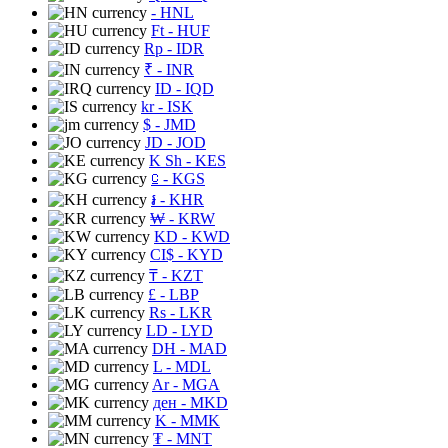
- HNL
Ft
- HUF
Rp
- IDR
₹
- INR
ID
- IQD
kr
- ISK
$
- JMD
JD
- JOD
K Sh
- KES
⃀
- KGS
៛
- KHR
₩
- KRW
KD
- KWD
CI$
- KYD
₸
- KZT
£
- LBP
Rs
- LKR
LD
- LYD
DH
- MAD
L
- MDL
Ar
- MGA
ден
- MKD
K
- MMK
₮
- MNT