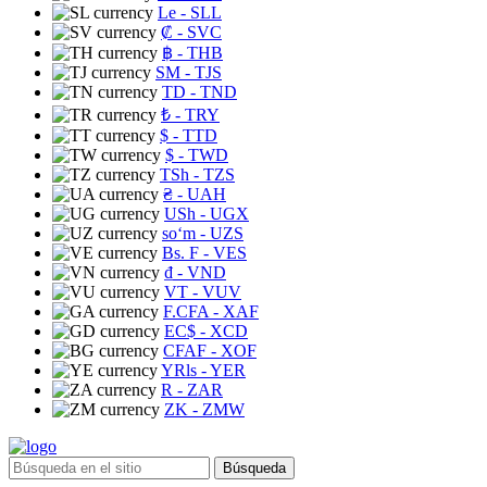
Le
- SLL
₡
- SVC
฿
- THB
ЅМ
- TJS
TD
- TND
₺
- TRY
$
- TTD
$
- TWD
TSh
- TZS
₴
- UAH
USh
- UGX
soʻm
- UZS
Bs. F
- VES
₫
- VND
VT
- VUV
F.CFA
- XAF
EC$
- XCD
CFAF
- XOF
YRls
- YER
R
- ZAR
ZK
- ZMW
Búsqueda