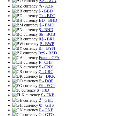
Kz
- AOA
₼
- AZN
$
- BBD
Tk
- BDT
BD
- BHD
$
- BMD
$
- BND
$b
- BOB
R$
- BRL
P
- BWP
Br
- BYN
Bz$
- BZD
Franc
- CFA
₣
- CHF
¥
- CNY
₡
- CRC
kr
- DKK
₱
- DOP
E£
- EGP
$
- FJD
£
- FKP
₾
- GEL
₵
- GHS
₣
- GNF
Q
- GTQ