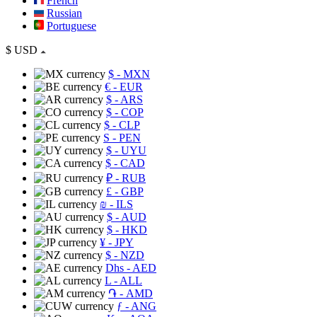
French
Russian
Portuguese
$
USD
$
- MXN
€
- EUR
$
- ARS
$
- COP
$
- CLP
S
- PEN
$
- UYU
$
- CAD
₽
- RUB
£
- GBP
₪
- ILS
$
- AUD
$
- HKD
¥
- JPY
$
- NZD
Dhs
- AED
L
- ALL
֏
- AMD
ƒ
- ANG