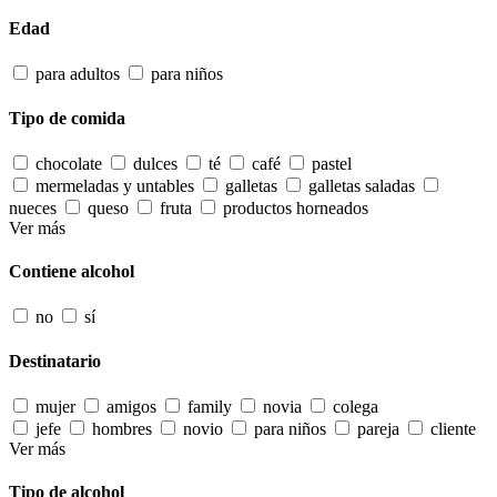
Edad
para adultos
para niños
Tipo de comida
chocolate
dulces
té
café
pastel
mermeladas y untables
galletas
galletas saladas
nueces
queso
fruta
productos horneados
Ver más
Contiene alcohol
no
sí
Destinatario
mujer
amigos
family
novia
colega
jefe
hombres
novio
para niños
pareja
cliente
Ver más
Tipo de alcohol