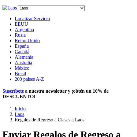
Localizar Servicio
EEUU
Argentina
Rusia
Reino Unido
España
Canadá
Alemania
Australia
México
Brasil
200 países A-Z
Suscríbete
a nuestra newsletter y ¡obtén un
10% de
DESCUENTO
!
Inicio
Laos
Regalos de Regreso a Clases a Laos
Enviar Regalos de Regreso a