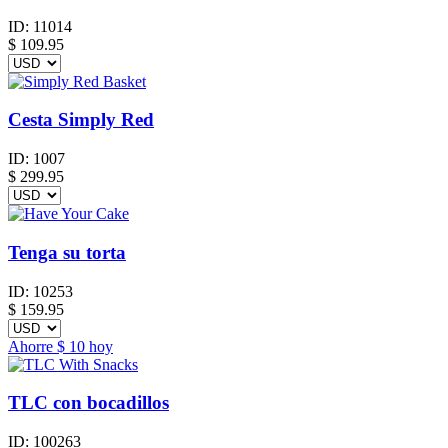
ID:
11014
$
109.95
Cesta Simply Red
ID:
1007
$
299.95
Tenga su torta
ID:
10253
$
159.95
Ahorre
$ 10
hoy
TLC con bocadillos
ID:
100263