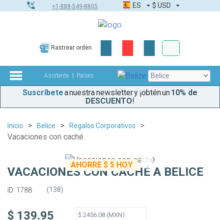
ES
$
USD
+1-888-549-8805
Pedidos corpor
Rastrear orden
Kit de herramient
Asistente
Países
Suscríbete
a nuestra newsletter y ¡obtén un
10% de
DESCUENTO
!
Inicio
Belice
Regalos Corporativos
Vacaciones con caché
AHORRE
$ 5
HOY
VACACIONES CON CACHÉ A BELICE
(
138
)
ID: 1788
$ 139.95