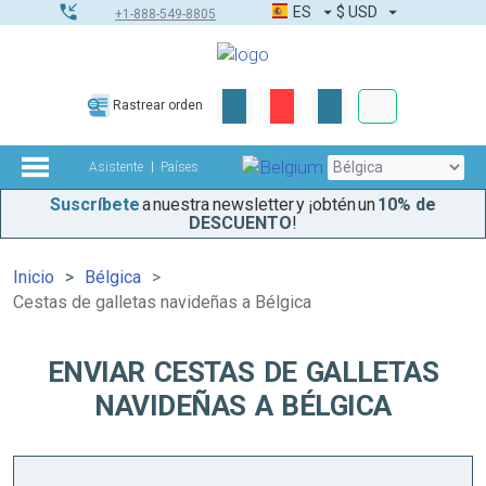
ES
$
USD
+1-888-549-8805
Pedidos corpor
Rastrear orden
Kit de herramient
Asistente
Países
Suscríbete
a nuestra newsletter y ¡obtén un
10% de
DESCUENTO
!
Inicio
Bélgica
Cestas de galletas navideñas a Bélgica
ENVIAR CESTAS DE GALLETAS
NAVIDEÑAS A BÉLGICA