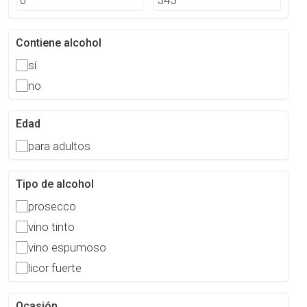
Contiene alcohol
sí
no
Edad
para adultos
Tipo de alcohol
prosecco
vino tinto
vino espumoso
licor fuerte
Ocasión