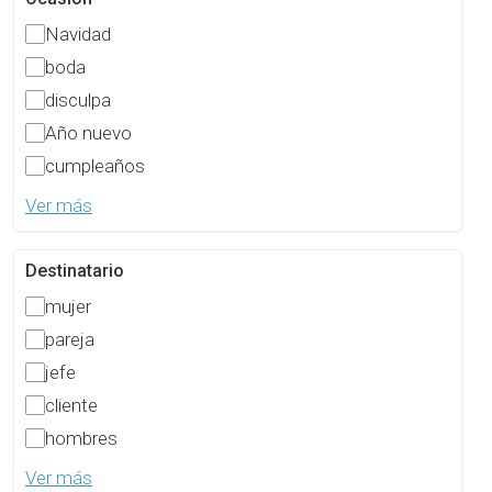
Navidad
boda
disculpa
Año nuevo
cumpleaños
Ver más
Destinatario
mujer
pareja
jefe
cliente
hombres
Ver más