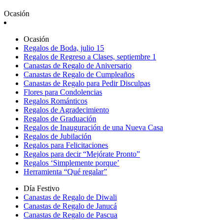
Ocasión
Ocasión
Regalos de Boda, julio 15
Regalos de Regreso a Clases, septiembre 1
Canastas de Regalo de Aniversario
Canastas de Regalo de Cumpleaños
Canastas de Regalo para Pedir Disculpas
Flores para Condolencias
Regalos Románticos
Regalos de Agradecimiento
Regalos de Graduación
Regalos de Inauguración de una Nueva Casa
Regalos de Jubilación
Regalos para Felicitaciones
Regalos para decir “Mejórate Pronto”
Regalos ‘Simplemente porque’
Herramienta “Qué regalar”
Día Festivo
Canastas de Regalo de Diwali
Canastas de Regalo de Janucá
Canastas de Regalo de Pascua