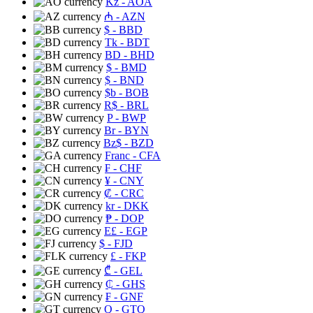
Kz
- AOA
₼
- AZN
$
- BBD
Tk
- BDT
BD
- BHD
$
- BMD
$
- BND
$b
- BOB
R$
- BRL
P
- BWP
Br
- BYN
Bz$
- BZD
Franc
- CFA
₣
- CHF
¥
- CNY
₡
- CRC
kr
- DKK
₱
- DOP
E£
- EGP
$
- FJD
£
- FKP
₾
- GEL
₵
- GHS
₣
- GNF
Q
- GTQ