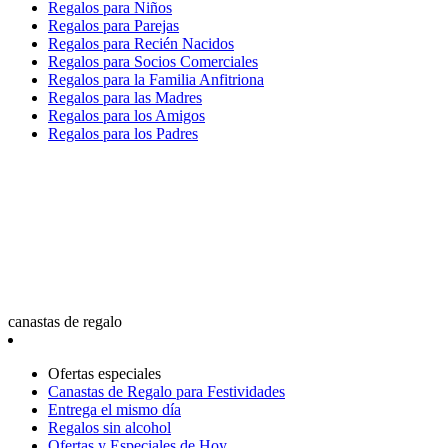
Regalos para Niños
Regalos para Parejas
Regalos para Recién Nacidos
Regalos para Socios Comerciales
Regalos para la Familia Anfitriona
Regalos para las Madres
Regalos para los Amigos
Regalos para los Padres
canastas de regalo
Ofertas especiales
Canastas de Regalo para Festividades
Entrega el mismo día
Regalos sin alcohol
Ofertas y Especiales de Hoy