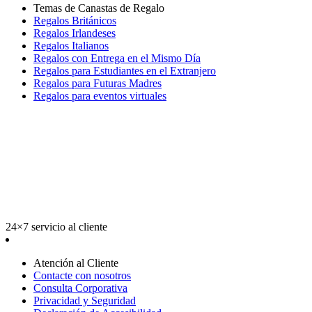
Temas de Canastas de Regalo
Regalos Británicos
Regalos Irlandeses
Regalos Italianos
Regalos con Entrega en el Mismo Día
Regalos para Estudiantes en el Extranjero
Regalos para Futuras Madres
Regalos para eventos virtuales
24×7 servicio al cliente
Atención al Cliente
Contacte con nosotros
Consulta Corporativa
Privacidad y Seguridad