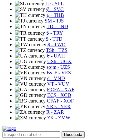
Le
- SLL
₡
- SVC
฿
- THB
ЅМ
- TJS
TD
- TND
₺
- TRY
$
- TTD
$
- TWD
TSh
- TZS
₴
- UAH
USh
- UGX
soʻm
- UZS
Bs. F
- VES
₫
- VND
VT
- VUV
F.CFA
- XAF
EC$
- XCD
CFAF
- XOF
YRls
- YER
R
- ZAR
ZK
- ZMW
Búsqueda