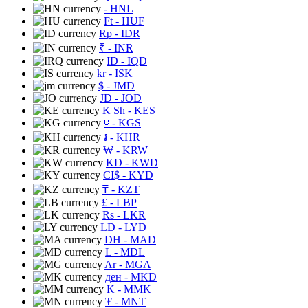
- HNL
Ft
- HUF
Rp
- IDR
₹
- INR
ID
- IQD
kr
- ISK
$
- JMD
JD
- JOD
K Sh
- KES
⃀
- KGS
៛
- KHR
₩
- KRW
KD
- KWD
CI$
- KYD
₸
- KZT
£
- LBP
Rs
- LKR
LD
- LYD
DH
- MAD
L
- MDL
Ar
- MGA
ден
- MKD
K
- MMK
₮
- MNT