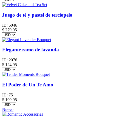
Juego de té y pastel de terciopelo
ID:
5046
$
279.95
Elegante ramo de lavanda
ID:
2076
$
124.95
El Poder de Un Te Amo
ID:
75
$
199.95
Nuevo