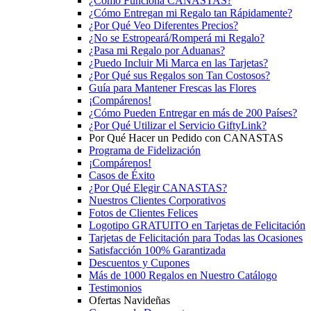
¿Cómo Funciona CANASTAS?
¿Cómo Entregan mi Regalo tan Rápidamente?
¿Por Qué Veo Diferentes Precios?
¿No se Estropeará/Romperá mi Regalo?
¿Pasa mi Regalo por Aduanas?
¿Puedo Incluir Mi Marca en las Tarjetas?
¿Por Qué sus Regalos son Tan Costosos?
Guía para Mantener Frescas las Flores
¡Compárenos!
¿Cómo Pueden Entregar en más de 200 Países?
¿Por Qué Utilizar el Servicio GiftyLink?
Por Qué Hacer un Pedido con CANASTAS
Programa de Fidelización
¡Compárenos!
Casos de Éxito
¿Por Qué Elegir CANASTAS?
Nuestros Clientes Corporativos
Fotos de Clientes Felices
Logotipo GRATUITO en Tarjetas de Felicitación
Tarjetas de Felicitación para Todas las Ocasiones
Satisfacción 100% Garantizada
Descuentos y Cupones
Más de 1000 Regalos en Nuestro Catálogo
Testimonios
Ofertas Navideñas