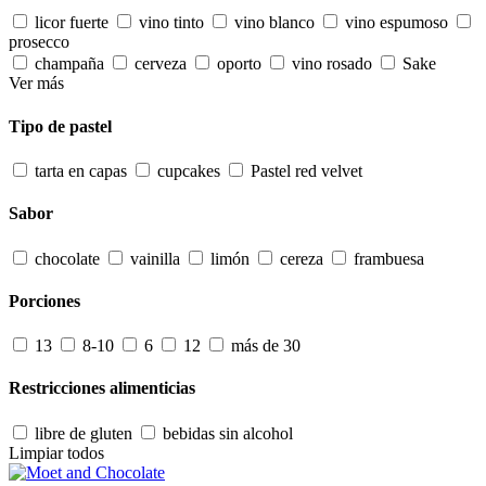
licor fuerte
vino tinto
vino blanco
vino espumoso
prosecco
champaña
cerveza
oporto
vino rosado
Sake
Ver más
Tipo de pastel
tarta en capas
cupcakes
Pastel red velvet
Sabor
chocolate
vainilla
limón
cereza
frambuesa
Porciones
13
8-10
6
12
más de 30
Restricciones alimenticias
libre de gluten
bebidas sin alcohol
Limpiar todos