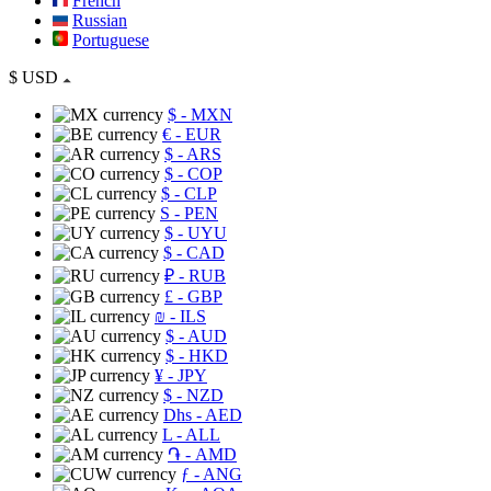
French
Russian
Portuguese
$
USD
$
- MXN
€
- EUR
$
- ARS
$
- COP
$
- CLP
S
- PEN
$
- UYU
$
- CAD
₽
- RUB
£
- GBP
₪
- ILS
$
- AUD
$
- HKD
¥
- JPY
$
- NZD
Dhs
- AED
L
- ALL
֏
- AMD
ƒ
- ANG