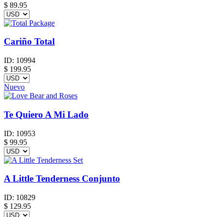
$
89.95
Cariño Total
ID:
10994
$
199.95
Nuevo
Te Quiero A Mi Lado
ID:
10953
$
99.95
A Little Tenderness Conjunto
ID:
10829
$
129.95