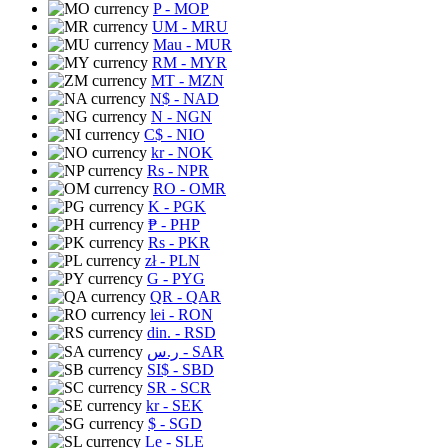
P
- MOP
UM
- MRU
Mau
- MUR
RM
- MYR
MT
- MZN
N$
- NAD
N
- NGN
C$
- NIO
kr
- NOK
Rs
- NPR
RO
- OMR
K
- PGK
₱
- PHP
Rs
- PKR
zł
- PLN
G
- PYG
QR
- QAR
lei
- RON
din.
- RSD
ر.س
- SAR
SI$
- SBD
SR
- SCR
kr
- SEK
$
- SGD
Le
- SLE