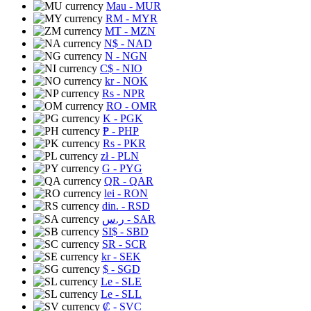
Mau
- MUR
RM
- MYR
MT
- MZN
N$
- NAD
N
- NGN
C$
- NIO
kr
- NOK
Rs
- NPR
RO
- OMR
K
- PGK
₱
- PHP
Rs
- PKR
zł
- PLN
G
- PYG
QR
- QAR
lei
- RON
din.
- RSD
ر.س
- SAR
SI$
- SBD
SR
- SCR
kr
- SEK
$
- SGD
Le
- SLE
Le
- SLL
₡
- SVC