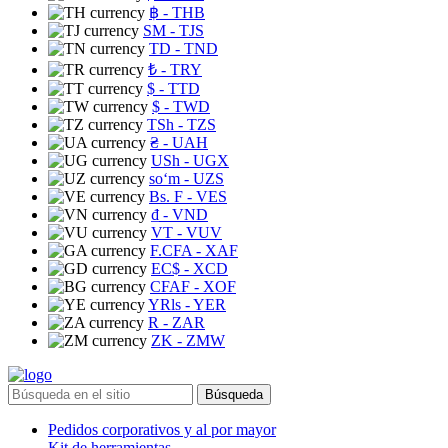
฿
- THB
ЅМ
- TJS
TD
- TND
₺
- TRY
$
- TTD
$
- TWD
TSh
- TZS
₴
- UAH
USh
- UGX
soʻm
- UZS
Bs. F
- VES
₫
- VND
VT
- VUV
F.CFA
- XAF
EC$
- XCD
CFAF
- XOF
YRls
- YER
R
- ZAR
ZK
- ZMW
Búsqueda
Pedidos corporativos y al por mayor
Kit de herramientas