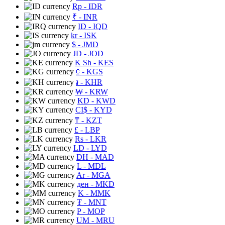
Rp
- IDR
₹
- INR
ID
- IQD
kr
- ISK
$
- JMD
JD
- JOD
K Sh
- KES
⃀
- KGS
៛
- KHR
₩
- KRW
KD
- KWD
CI$
- KYD
₸
- KZT
£
- LBP
Rs
- LKR
LD
- LYD
DH
- MAD
L
- MDL
Ar
- MGA
ден
- MKD
K
- MMK
₮
- MNT
P
- MOP
UM
- MRU