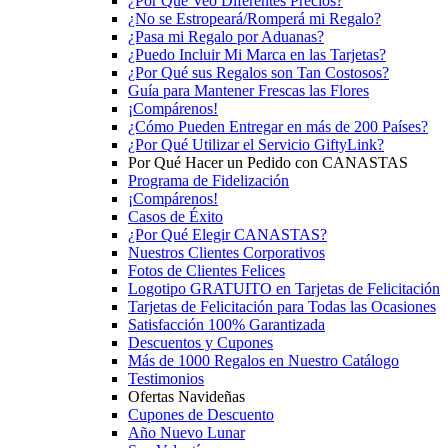
¿Por Qué Veo Diferentes Precios?
¿No se Estropeará/Romperá mi Regalo?
¿Pasa mi Regalo por Aduanas?
¿Puedo Incluir Mi Marca en las Tarjetas?
¿Por Qué sus Regalos son Tan Costosos?
Guía para Mantener Frescas las Flores
¡Compárenos!
¿Cómo Pueden Entregar en más de 200 Países?
¿Por Qué Utilizar el Servicio GiftyLink?
Por Qué Hacer un Pedido con CANASTAS
Programa de Fidelización
¡Compárenos!
Casos de Éxito
¿Por Qué Elegir CANASTAS?
Nuestros Clientes Corporativos
Fotos de Clientes Felices
Logotipo GRATUITO en Tarjetas de Felicitación
Tarjetas de Felicitación para Todas las Ocasiones
Satisfacción 100% Garantizada
Descuentos y Cupones
Más de 1000 Regalos en Nuestro Catálogo
Testimonios
Ofertas Navideñas
Cupones de Descuento
Año Nuevo Lunar