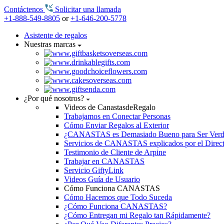
Contáctenos
Solicitar una llamada
+1-888-549-8805
or
+1-646-200-5778
Asistente de regalos
Nuestras marcas
¿Por qué nosotros?
Videos de CanastasdeRegalo
Trabajamos en Conectar Personas
Cómo Enviar Regalos al Exterior
¿CANASTAS es Demasiado Bueno para Ser Ver
Servicios de CANASTAS explicados por el Direc
Testimonio de Cliente de Arpine
Trabajar en CANASTAS
Servicio GiftyLink
Videos Guía de Usuario
Cómo Funciona CANASTAS
Cómo Hacemos que Todo Suceda
¿Cómo Funciona CANASTAS?
¿Cómo Entregan mi Regalo tan Rápidamente?