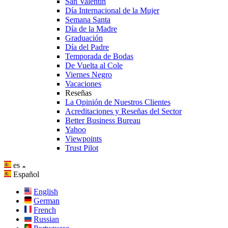
San Valentín
Día Internacional de la Mujer
Semana Santa
Día de la Madre
Graduación
Día del Padre
Temporada de Bodas
De Vuelta al Cole
Viernes Negro
Vacaciones
Reseñas
La Opinión de Nuestros Clientes
Acreditaciones y Reseñas del Sector
Better Business Bureau
Yahoo
Viewpoints
Trust Pilot
es
Español
English
German
French
Russian