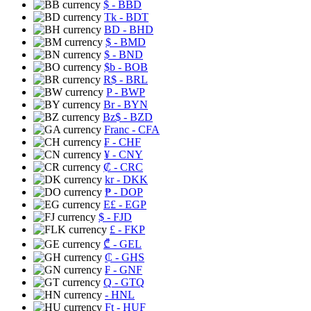
$
- BBD
Tk
- BDT
BD
- BHD
$
- BMD
$
- BND
$b
- BOB
R$
- BRL
P
- BWP
Br
- BYN
Bz$
- BZD
Franc
- CFA
₣
- CHF
¥
- CNY
₡
- CRC
kr
- DKK
₱
- DOP
E£
- EGP
$
- FJD
£
- FKP
₾
- GEL
₵
- GHS
₣
- GNF
Q
- GTQ
- HNL
Ft
- HUF