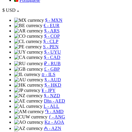
Portuguese
$
USD
$
- MXN
€
- EUR
$
- ARS
$
- COP
$
- CLP
S
- PEN
$
- UYU
$
- CAD
₽
- RUB
£
- GBP
₪
- ILS
$
- AUD
$
- HKD
¥
- JPY
$
- NZD
Dhs
- AED
L
- ALL
֏
- AMD
ƒ
- ANG
Kz
- AOA
₼
- AZN