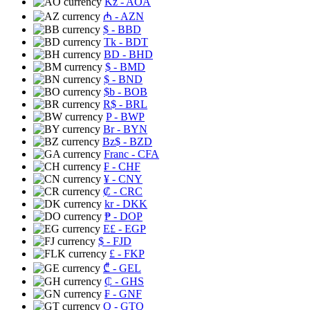
Kz
- AOA
₼
- AZN
$
- BBD
Tk
- BDT
BD
- BHD
$
- BMD
$
- BND
$b
- BOB
R$
- BRL
P
- BWP
Br
- BYN
Bz$
- BZD
Franc
- CFA
₣
- CHF
¥
- CNY
₡
- CRC
kr
- DKK
₱
- DOP
E£
- EGP
$
- FJD
£
- FKP
₾
- GEL
₵
- GHS
₣
- GNF
Q
- GTQ