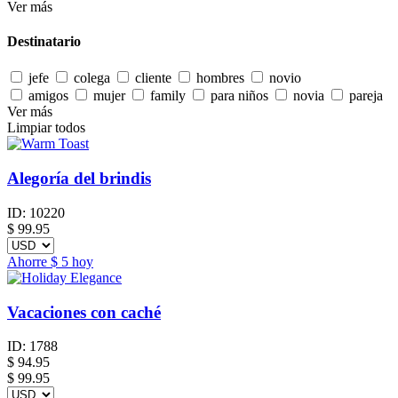
Ver más
Destinatario
jefe
colega
cliente
hombres
novio
amigos
mujer
family
para niños
novia
pareja
Ver más
Limpiar todos
Alegoría del brindis
ID:
10220
$
99.95
Ahorre
$ 5
hoy
Vacaciones con caché
ID:
1788
$
94.95
$ 99.95