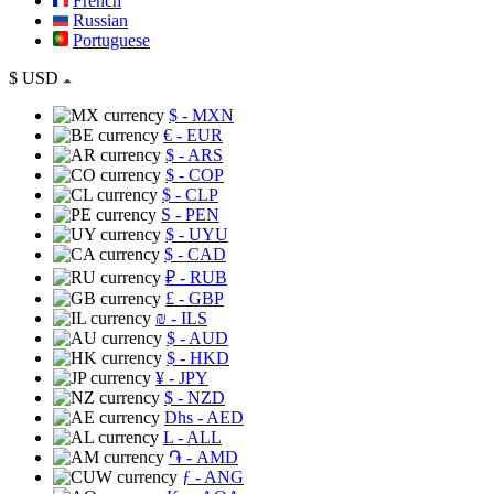
French
Russian
Portuguese
$
USD
$
- MXN
€
- EUR
$
- ARS
$
- COP
$
- CLP
S
- PEN
$
- UYU
$
- CAD
₽
- RUB
£
- GBP
₪
- ILS
$
- AUD
$
- HKD
¥
- JPY
$
- NZD
Dhs
- AED
L
- ALL
֏
- AMD
ƒ
- ANG