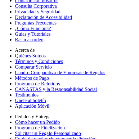
Contacte con nosotros
Consulta Corporativa
Privacidad y Seguridad
Declaración de Accesibilidad
Preguntas Frecuentes
¿Cómo Funciona?
Guías y Tutoriales
Rastrear orden
Acerca de
Quiénes Somos
Términos y Condiciones
Comparar Servicio
Cuadro Comparativo de Empresas de Regalos
Métodos de Pago
Programa de Referidos
CANASTAS y la Responsabilidad Social
Testimonios
Únete al boletín
Aplicación Móvil
Pedidos y Entrega
Cómo hacer un Pedido
Programa de Fidelización
Solicitar un Regalo Personalizado
Envío de regalos sin conocer la dirección