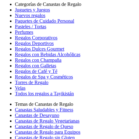
Categorías de Canastas de Regalo
Juguetes y Juegos
Nuevos regalos
Paquetes de Cuidado Personal
Pasteles / Tortas
Perfumes
Regalos Corporativos
Regalos Deportivos
Regalos Dulces Gourmet
Regalos con Bebidas Alcohólicas
Regalos con Champaña
Regalos con Galletas
Regalos de Café y Té
Regalos de Spa y Cosméticos
Torres de Regalo
Velas
Todos los regalos a Tayikistán
Temas de Canastas de Regalo
Canastas Saludables y Fitness
Canastas de Desayuno
Canastas de Regalo Vegetarianas
Canastas de Regalo de Queso
Canastas de Regalo para Equipos
Canastas de Regalo sin Gluten