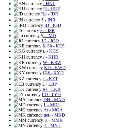
- HNL
Ft
- HUF
Rp
- IDR
₹
- INR
ID
- IQD
kr
- ISK
$
- JMD
JD
- JOD
K Sh
- KES
⃀
- KGS
៛
- KHR
₩
- KRW
KD
- KWD
CI$
- KYD
₸
- KZT
£
- LBP
Rs
- LKR
LD
- LYD
DH
- MAD
L
- MDL
Ar
- MGA
ден
- MKD
K
- MMK
₮
- MNT