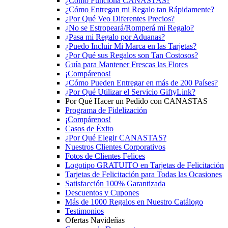
¿Cómo Funciona CANASTAS?
¿Cómo Entregan mi Regalo tan Rápidamente?
¿Por Qué Veo Diferentes Precios?
¿No se Estropeará/Romperá mi Regalo?
¿Pasa mi Regalo por Aduanas?
¿Puedo Incluir Mi Marca en las Tarjetas?
¿Por Qué sus Regalos son Tan Costosos?
Guía para Mantener Frescas las Flores
¡Compárenos!
¿Cómo Pueden Entregar en más de 200 Países?
¿Por Qué Utilizar el Servicio GiftyLink?
Por Qué Hacer un Pedido con CANASTAS
Programa de Fidelización
¡Compárenos!
Casos de Éxito
¿Por Qué Elegir CANASTAS?
Nuestros Clientes Corporativos
Fotos de Clientes Felices
Logotipo GRATUITO en Tarjetas de Felicitación
Tarjetas de Felicitación para Todas las Ocasiones
Satisfacción 100% Garantizada
Descuentos y Cupones
Más de 1000 Regalos en Nuestro Catálogo
Testimonios
Ofertas Navideñas