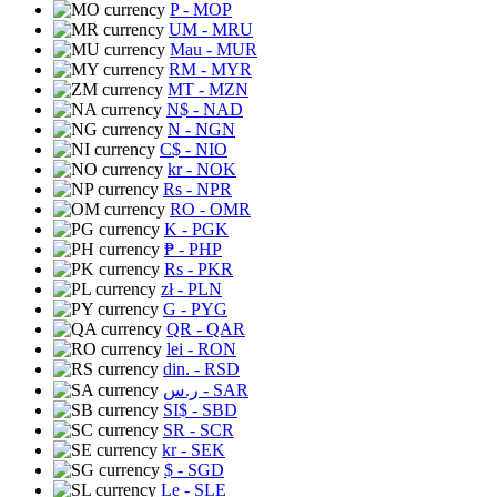
P
- MOP
UM
- MRU
Mau
- MUR
RM
- MYR
MT
- MZN
N$
- NAD
N
- NGN
C$
- NIO
kr
- NOK
Rs
- NPR
RO
- OMR
K
- PGK
₱
- PHP
Rs
- PKR
zł
- PLN
G
- PYG
QR
- QAR
lei
- RON
din.
- RSD
ر.س
- SAR
SI$
- SBD
SR
- SCR
kr
- SEK
$
- SGD
Le
- SLE