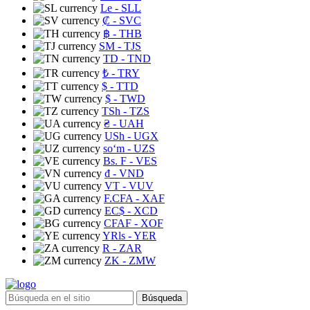
Le
- SLL
₡
- SVC
฿
- THB
ЅМ
- TJS
TD
- TND
₺
- TRY
$
- TTD
$
- TWD
TSh
- TZS
₴
- UAH
USh
- UGX
soʻm
- UZS
Bs. F
- VES
₫
- VND
VT
- VUV
F.CFA
- XAF
EC$
- XCD
CFAF
- XOF
YRls
- YER
R
- ZAR
ZK
- ZMW
Búsqueda