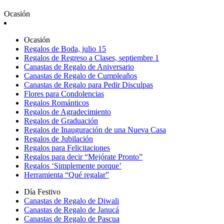
Ocasión
Ocasión
Regalos de Boda, julio 15
Regalos de Regreso a Clases, septiembre 1
Canastas de Regalo de Aniversario
Canastas de Regalo de Cumpleaños
Canastas de Regalo para Pedir Disculpas
Flores para Condolencias
Regalos Románticos
Regalos de Agradecimiento
Regalos de Graduación
Regalos de Inauguración de una Nueva Casa
Regalos de Jubilación
Regalos para Felicitaciones
Regalos para decir “Mejórate Pronto”
Regalos ‘Simplemente porque’
Herramienta “Qué regalar”
Día Festivo
Canastas de Regalo de Diwali
Canastas de Regalo de Janucá
Canastas de Regalo de Pascua