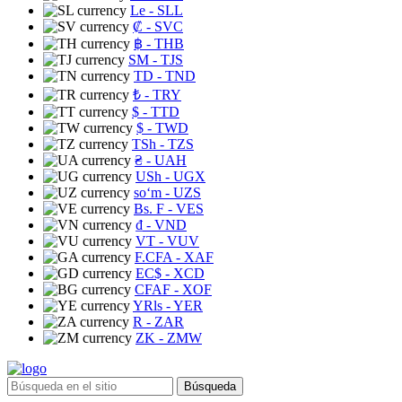
Le
- SLL
₡
- SVC
฿
- THB
ЅМ
- TJS
TD
- TND
₺
- TRY
$
- TTD
$
- TWD
TSh
- TZS
₴
- UAH
USh
- UGX
soʻm
- UZS
Bs. F
- VES
₫
- VND
VT
- VUV
F.CFA
- XAF
EC$
- XCD
CFAF
- XOF
YRls
- YER
R
- ZAR
ZK
- ZMW
Búsqueda