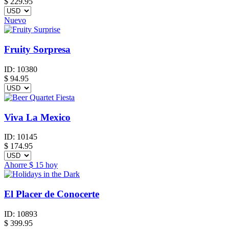
$
229.95
Nuevo
Fruity Sorpresa
ID:
10380
$
94.95
Viva La Mexico
ID:
10145
$
174.95
Ahorre
$ 15
hoy
El Placer de Conocerte
ID:
10893
$
399.95