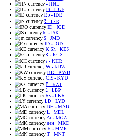
- HNL
Ft
- HUF
Rp
- IDR
₹
- INR
ID
- IQD
kr
- ISK
$
- JMD
JD
- JOD
K Sh
- KES
⃀
- KGS
៛
- KHR
₩
- KRW
KD
- KWD
CI$
- KYD
₸
- KZT
£
- LBP
Rs
- LKR
LD
- LYD
DH
- MAD
L
- MDL
Ar
- MGA
ден
- MKD
K
- MMK
₮
- MNT