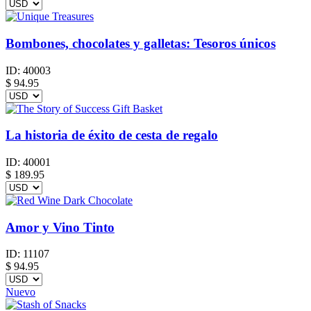
Bombones, chocolates y galletas: Tesoros únicos
ID:
40003
$
94.95
La historia de éxito de cesta de regalo
ID:
40001
$
189.95
Amor y Vino Tinto
ID:
11107
$
94.95
Nuevo