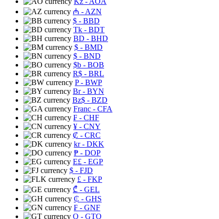
Kz
- AOA
₼
- AZN
$
- BBD
Tk
- BDT
BD
- BHD
$
- BMD
$
- BND
$b
- BOB
R$
- BRL
P
- BWP
Br
- BYN
Bz$
- BZD
Franc
- CFA
₣
- CHF
¥
- CNY
₡
- CRC
kr
- DKK
₱
- DOP
E£
- EGP
$
- FJD
£
- FKP
₾
- GEL
₵
- GHS
₣
- GNF
Q
- GTQ