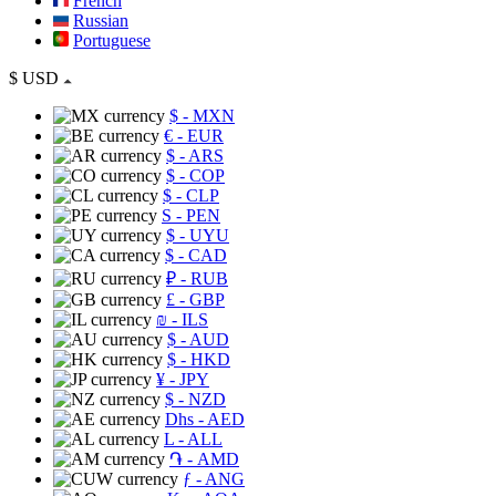
French
Russian
Portuguese
$
USD
$
- MXN
€
- EUR
$
- ARS
$
- COP
$
- CLP
S
- PEN
$
- UYU
$
- CAD
₽
- RUB
£
- GBP
₪
- ILS
$
- AUD
$
- HKD
¥
- JPY
$
- NZD
Dhs
- AED
L
- ALL
֏
- AMD
ƒ
- ANG