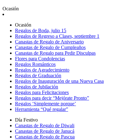
Ocasión
Ocasión
Regalos de Boda, julio 15
Regalos de Regreso a Clases, septiembre 1
Canastas de Regalo de Aniversario
Canastas de Regalo de Cumpleaños
Canastas de Regalo para Pedir Disculpas
Flores para Condolencias
Regalos Románticos
Regalos de Agradecimiento
Regalos de Graduación
Regalos de Inauguración de una Nueva Casa
Regalos de Jubilación
Regalos para Felicitaciones
Regalos para decir “Mejórate Pronto”
Regalos ‘Simplemente porque’
Herramienta “Qué regalar”
Día Festivo
Canastas de Regalo de Diwali
Canastas de Regalo de Janucá
Canastas de Regalo de Pascua