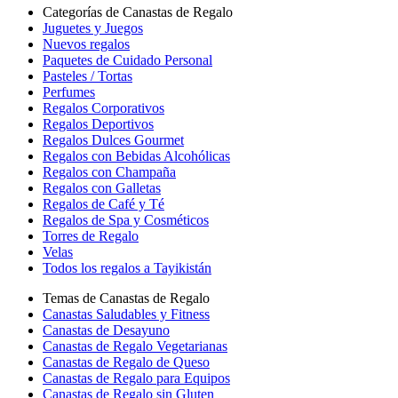
Categorías de Canastas de Regalo
Juguetes y Juegos
Nuevos regalos
Paquetes de Cuidado Personal
Pasteles / Tortas
Perfumes
Regalos Corporativos
Regalos Deportivos
Regalos Dulces Gourmet
Regalos con Bebidas Alcohólicas
Regalos con Champaña
Regalos con Galletas
Regalos de Café y Té
Regalos de Spa y Cosméticos
Torres de Regalo
Velas
Todos los regalos a Tayikistán
Temas de Canastas de Regalo
Canastas Saludables y Fitness
Canastas de Desayuno
Canastas de Regalo Vegetarianas
Canastas de Regalo de Queso
Canastas de Regalo para Equipos
Canastas de Regalo sin Gluten