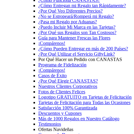
¿Cómo Funciona CANASTAS?
¿Cómo Entregan mi Regalo tan Rápidamente?
¿Por Qué Veo Diferentes Precios?
¿No se Estropeará/Romperá mi Regalo?
¿Pasa mi Regalo por Aduanas?
¿Puedo Incluir Mi Marca en las Tarjetas?
¿Por Qué sus Regalos son Tan Costosos?
Guía para Mantener Frescas las Flores
¡Compárenos!
¿Cómo Pueden Entregar en más de 200 Países?
¿Por Qué Utilizar el Servicio GiftyLink?
Por Qué Hacer un Pedido con CANASTAS
Programa de Fidelización
¡Compárenos!
Casos de Éxito
¿Por Qué Elegir CANASTAS?
Nuestros Clientes Corporativos
Fotos de Clientes Felices
Logotipo GRATUITO en Tarjetas de Felicitación
Tarjetas de Felicitación para Todas las Ocasiones
Satisfacción 100% Garantizada
Descuentos y Cupones
Más de 1000 Regalos en Nuestro Catálogo
Testimonios
Ofertas Navideñas