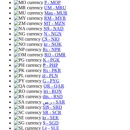
P
- MOP
UM
- MRU
Mau
- MUR
RM
- MYR
MT
- MZN
N$
- NAD
N
- NGN
C$
- NIO
kr
- NOK
Rs
- NPR
RO
- OMR
K
- PGK
₱
- PHP
Rs
- PKR
zł
- PLN
G
- PYG
QR
- QAR
lei
- RON
din.
- RSD
ر.س
- SAR
SI$
- SBD
SR
- SCR
kr
- SEK
$
- SGD
Le
- SLE