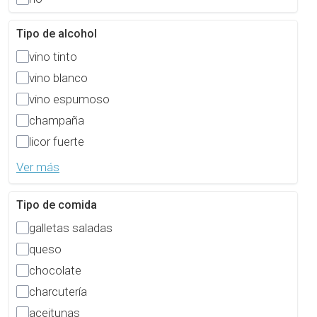
Tipo de alcohol
vino tinto
vino blanco
vino espumoso
champaña
licor fuerte
Ver más
Tipo de comida
galletas saladas
queso
chocolate
charcutería
aceitunas