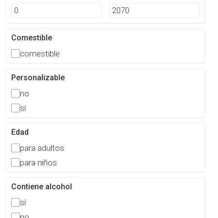
Comestible
comestible
Personalizable
no
sí
Edad
para adultos
para niños
Contiene alcohol
sí
no