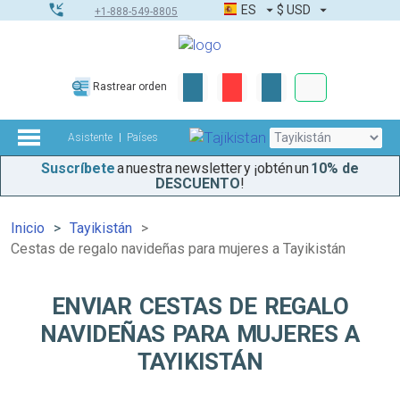
ES
$
USD
+1-888-549-8805
Pedidos corpor
Rastrear orden
Kit de herramient
Asistente
Países
Suscríbete
a nuestra newsletter y ¡obtén un
10% de
DESCUENTO
!
Inicio
Tayikistán
Cestas de regalo navideñas para mujeres a Tayikistán
ENVIAR CESTAS DE REGALO
NAVIDEÑAS PARA MUJERES A
TAYIKISTÁN