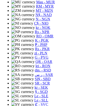
Mau
- MUR
RM
- MYR
MT
- MZN
N$
- NAD
N
- NGN
C$
- NIO
kr
- NOK
Rs
- NPR
RO
- OMR
K
- PGK
₱
- PHP
Rs
- PKR
zł
- PLN
G
- PYG
QR
- QAR
lei
- RON
din.
- RSD
ر.س
- SAR
SI$
- SBD
SR
- SCR
kr
- SEK
$
- SGD
Le
- SLE
Le
- SLL
₡
- SVC