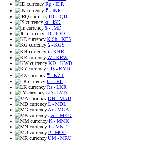
Rp
- IDR
₹
- INR
ID
- IQD
kr
- ISK
$
- JMD
JD
- JOD
K Sh
- KES
⃀
- KGS
៛
- KHR
₩
- KRW
KD
- KWD
CI$
- KYD
₸
- KZT
£
- LBP
Rs
- LKR
LD
- LYD
DH
- MAD
L
- MDL
Ar
- MGA
ден
- MKD
K
- MMK
₮
- MNT
P
- MOP
UM
- MRU