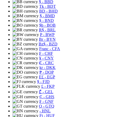
$
- BBD
Tk
- BDT
BD
- BHD
$
- BMD
$
- BND
$b
- BOB
R$
- BRL
P
- BWP
Br
- BYN
Bz$
- BZD
Franc
- CFA
₣
- CHF
¥
- CNY
₡
- CRC
kr
- DKK
₱
- DOP
E£
- EGP
$
- FJD
£
- FKP
₾
- GEL
₵
- GHS
₣
- GNF
Q
- GTQ
- HNL
Ft
- HUF