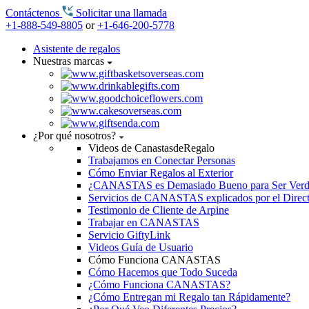
Contáctenos
Solicitar una llamada
+1-888-549-8805
or
+1-646-200-5778
Asistente de regalos
Nuestras marcas
¿Por qué nosotros?
Videos de CanastasdeRegalo
Trabajamos en Conectar Personas
Cómo Enviar Regalos al Exterior
¿CANASTAS es Demasiado Bueno para Ser Ver
Servicios de CANASTAS explicados por el Direc
Testimonio de Cliente de Arpine
Trabajar en CANASTAS
Servicio GiftyLink
Videos Guía de Usuario
Cómo Funciona CANASTAS
Cómo Hacemos que Todo Suceda
¿Cómo Funciona CANASTAS?
¿Cómo Entregan mi Regalo tan Rápidamente?