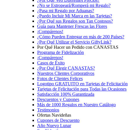
¿Por Qué Veo Diferentes Precios?
¿No se Estropeará/Romperá mi Regalo?
¿Pasa mi Regalo por Aduanas?
¿Puedo Incluir Mi Marca en las Tarjetas?
¿Por Qué sus Regalos son Tan Costosos?
Guía para Mantener Frescas las Flores
¡Compárenos!
¿Cómo Pueden Entregar en más de 200 Países?
¿Por Qué Utilizar el Servicio GiftyLink?
Por Qué Hacer un Pedido con CANASTAS
Programa de Fidelización
¡Compárenos!
Casos de Éxito
¿Por Qué Elegir CANASTAS?
Nuestros Clientes Corporativos
Fotos de Clientes Felices
Logotipo GRATUITO en Tarjetas de Felicitación
Tarjetas de Felicitación para Todas las Ocasiones
Satisfacción 100% Garantizada
Descuentos y Cupones
Más de 1000 Regalos en Nuestro Catálogo
Testimonios
Ofertas Navideñas
Cupones de Descuento
Año Nuevo Lunar