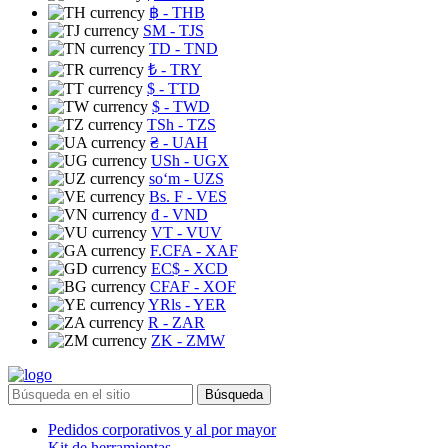
฿
- THB
ЅМ
- TJS
TD
- TND
₺
- TRY
$
- TTD
$
- TWD
TSh
- TZS
₴
- UAH
USh
- UGX
soʻm
- UZS
Bs. F
- VES
₫
- VND
VT
- VUV
F.CFA
- XAF
EC$
- XCD
CFAF
- XOF
YRls
- YER
R
- ZAR
ZK
- ZMW
Búsqueda
Pedidos corporativos y al por mayor
Kit de herramientas