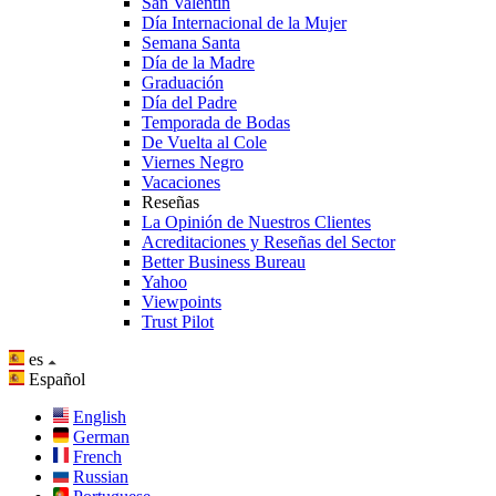
San Valentín
Día Internacional de la Mujer
Semana Santa
Día de la Madre
Graduación
Día del Padre
Temporada de Bodas
De Vuelta al Cole
Viernes Negro
Vacaciones
Reseñas
La Opinión de Nuestros Clientes
Acreditaciones y Reseñas del Sector
Better Business Bureau
Yahoo
Viewpoints
Trust Pilot
es
Español
English
German
French
Russian