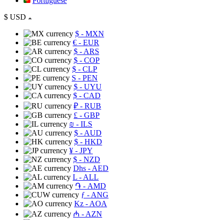
Portuguese
$
USD
$
- MXN
€
- EUR
$
- ARS
$
- COP
$
- CLP
S
- PEN
$
- UYU
$
- CAD
₽
- RUB
£
- GBP
₪
- ILS
$
- AUD
$
- HKD
¥
- JPY
$
- NZD
Dhs
- AED
L
- ALL
֏
- AMD
ƒ
- ANG
Kz
- AOA
₼
- AZN