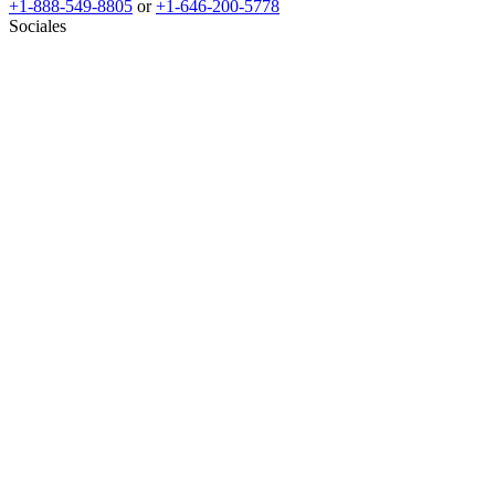
+1-888-549-8805
or
+1-646-200-5778
Sociales