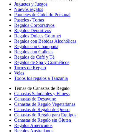
Juguetes y Juegos
Nuevos regalos
Paquetes de Cuidado Personal
Pasteles / Tortas
Regalos Corporativos
Regalos Deportivos
Regalos Dulces Gourmet
Regalos con Bebidas Alcohólicas
Regalos con Champaña
Regalos con Galletas
Regalos de Café y Té
Regalos de Spa y Cosméticos
Torres de Regalo
Velas
Todos los regalos a Tanzania
Temas de Canastas de Regalo
Canastas Saludables y Fitness
Canastas de Desayuno
Canastas de Regalo Vegetarianas
Canastas de Regalo de Queso
Canastas de Regalo para Equipos
Canastas de Regalo sin Gluten
Regalos Americanos
Regalos Australianos