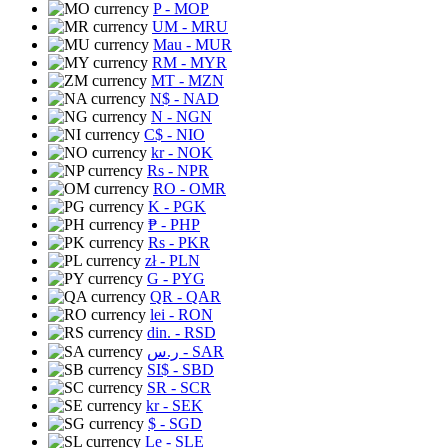
P
- MOP
UM
- MRU
Mau
- MUR
RM
- MYR
MT
- MZN
N$
- NAD
N
- NGN
C$
- NIO
kr
- NOK
Rs
- NPR
RO
- OMR
K
- PGK
₱
- PHP
Rs
- PKR
zł
- PLN
G
- PYG
QR
- QAR
lei
- RON
din.
- RSD
ر.س
- SAR
SI$
- SBD
SR
- SCR
kr
- SEK
$
- SGD
Le
- SLE