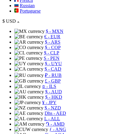
French
Russian
Portuguese
$
USD
$
- MXN
€
- EUR
$
- ARS
$
- COP
$
- CLP
S
- PEN
$
- UYU
$
- CAD
₽
- RUB
£
- GBP
₪
- ILS
$
- AUD
$
- HKD
¥
- JPY
$
- NZD
Dhs
- AED
L
- ALL
֏
- AMD
ƒ
- ANG