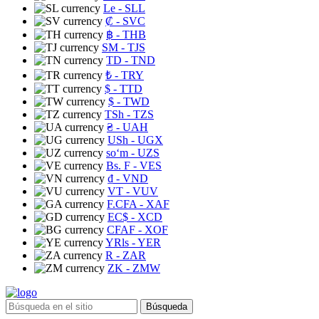
Le
- SLL
₡
- SVC
฿
- THB
ЅМ
- TJS
TD
- TND
₺
- TRY
$
- TTD
$
- TWD
TSh
- TZS
₴
- UAH
USh
- UGX
soʻm
- UZS
Bs. F
- VES
₫
- VND
VT
- VUV
F.CFA
- XAF
EC$
- XCD
CFAF
- XOF
YRls
- YER
R
- ZAR
ZK
- ZMW
Búsqueda