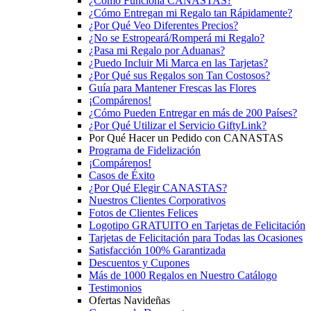
¿Cómo Funciona CANASTAS?
¿Cómo Entregan mi Regalo tan Rápidamente?
¿Por Qué Veo Diferentes Precios?
¿No se Estropeará/Romperá mi Regalo?
¿Pasa mi Regalo por Aduanas?
¿Puedo Incluir Mi Marca en las Tarjetas?
¿Por Qué sus Regalos son Tan Costosos?
Guía para Mantener Frescas las Flores
¡Compárenos!
¿Cómo Pueden Entregar en más de 200 Países?
¿Por Qué Utilizar el Servicio GiftyLink?
Por Qué Hacer un Pedido con CANASTAS
Programa de Fidelización
¡Compárenos!
Casos de Éxito
¿Por Qué Elegir CANASTAS?
Nuestros Clientes Corporativos
Fotos de Clientes Felices
Logotipo GRATUITO en Tarjetas de Felicitación
Tarjetas de Felicitación para Todas las Ocasiones
Satisfacción 100% Garantizada
Descuentos y Cupones
Más de 1000 Regalos en Nuestro Catálogo
Testimonios
Ofertas Navideñas