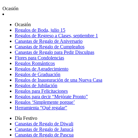
Ocasión
Ocasión
Regalos de Boda, julio 15
Regalos de Regreso a Clases, septiembre 1
Canastas de Regalo de Aniversario
Canastas de Regalo de Cumpleaños
Canastas de Regalo para Pedir Disculpas
Flores para Condolencias
Regalos Románticos
Regalos de Agradecimiento
Regalos de Graduación
Regalos de Inauguración de una Nueva Casa
Regalos de Jubilación
Regalos para Felicitaciones
Regalos para decir “Mejórate Pronto”
Regalos ‘Simplemente porque’
Herramienta “Qué regalar”
Día Festivo
Canastas de Regalo de Diwali
Canastas de Regalo de Janucá
Canastas de Regalo de Pascua