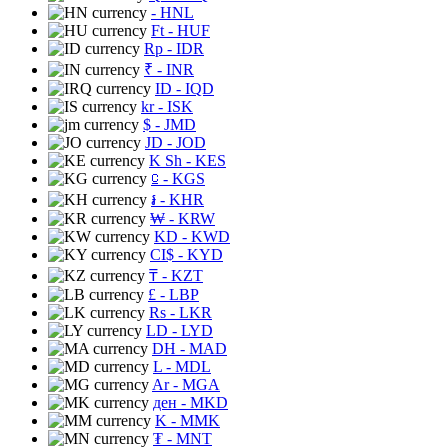
- HNL
Ft
- HUF
Rp
- IDR
₹
- INR
ID
- IQD
kr
- ISK
$
- JMD
JD
- JOD
K Sh
- KES
⃀
- KGS
៛
- KHR
₩
- KRW
KD
- KWD
CI$
- KYD
₸
- KZT
£
- LBP
Rs
- LKR
LD
- LYD
DH
- MAD
L
- MDL
Ar
- MGA
ден
- MKD
K
- MMK
₮
- MNT