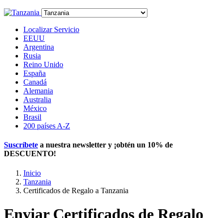
Localizar Servicio
EEUU
Argentina
Rusia
Reino Unido
España
Canadá
Alemania
Australia
México
Brasil
200 países A-Z
Suscríbete
a nuestra newsletter y ¡obtén un
10% de
DESCUENTO
!
Inicio
Tanzania
Certificados de Regalo a Tanzania
Enviar Certificados de Regalo