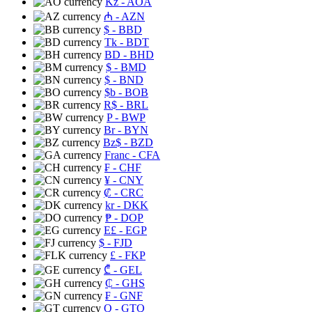
Kz
- AOA
₼
- AZN
$
- BBD
Tk
- BDT
BD
- BHD
$
- BMD
$
- BND
$b
- BOB
R$
- BRL
P
- BWP
Br
- BYN
Bz$
- BZD
Franc
- CFA
₣
- CHF
¥
- CNY
₡
- CRC
kr
- DKK
₱
- DOP
E£
- EGP
$
- FJD
£
- FKP
₾
- GEL
₵
- GHS
₣
- GNF
Q
- GTQ