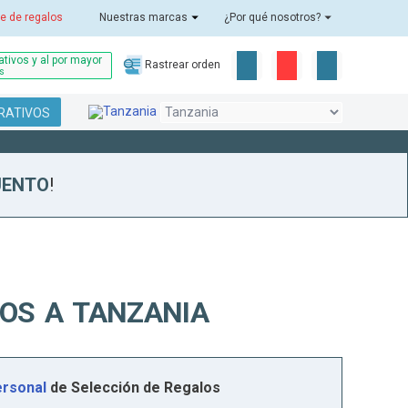
e de regalos
Nuestras marcas
¿Por qué nosotros?
tivos y al por mayor
Rastrear orden
as
RATIVOS
UENTO
!
OS A TANZANIA
rsonal
de Selección de Regalos