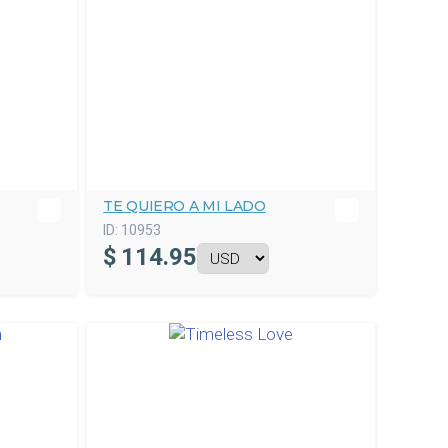
TE QUIERO A MI LADO
ID:
10953
$
114.95