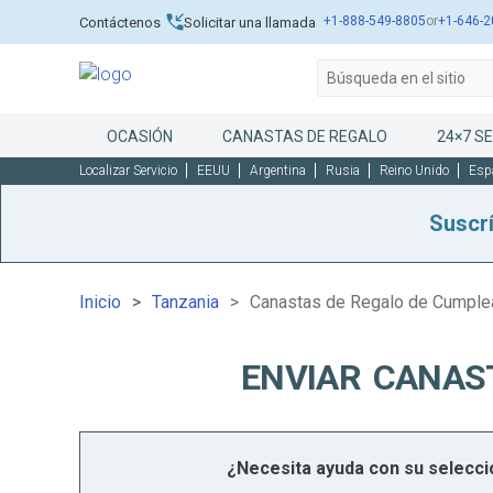
+1-888-549-8805
or
+1-646-2
Contáctenos
Solicitar una llamada
OCASIÓN
CANASTAS DE REGALO
24×7 SE
Localizar Servicio
EEUU
Argentina
Rusia
Reino Unido
Esp
Suscr
Inicio
Tanzania
Canastas de Regalo de Cumple
ENVIAR CANAS
¿Necesita ayuda con su selecc