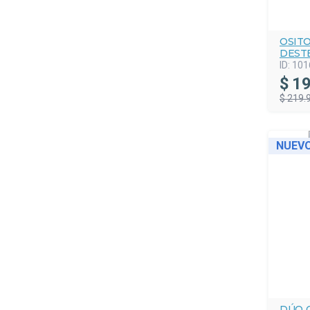
OSITO
DESTE
ID:
101
$
19
$ 219.
NUEV
DÚO 