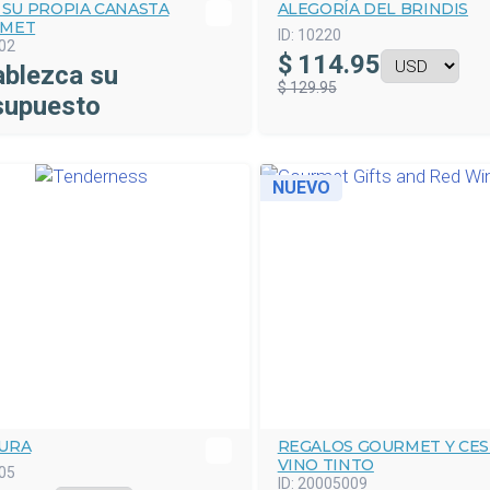
 SU PROPIA CANASTA
ALEGORÍA DEL BRINDIS
MET
ID:
10220
02
$
114.95
ablezca su
$ 129.95
supuesto
NUEVO
URA
REGALOS GOURMET Y CES
VINO TINTO
05
ID:
20005009