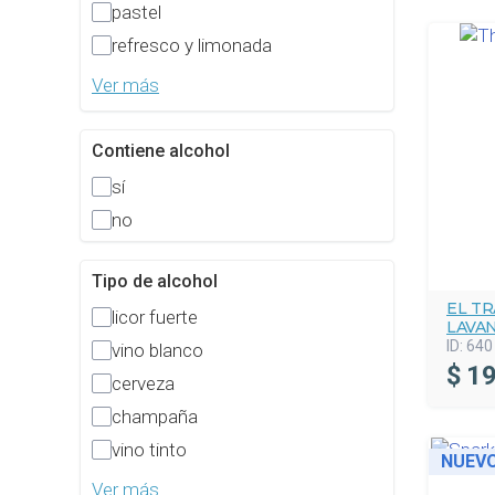
pastel
refresco y limonada
Ver más
Contiene alcohol
sí
no
Tipo de alcohol
EL T
licor fuerte
LAVA
ID:
640
vino blanco
$
19
cerveza
champaña
vino tinto
NUEV
Ver más