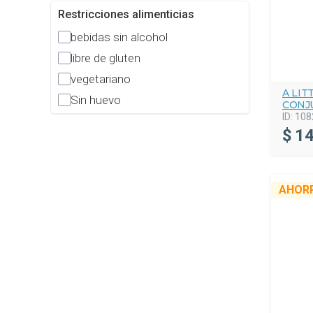
Restricciones alimenticias
bebidas sin alcohol
libre de gluten
vegetariano
A LI
Sin huevo
CONJ
ID:
108
$
14
AHOR