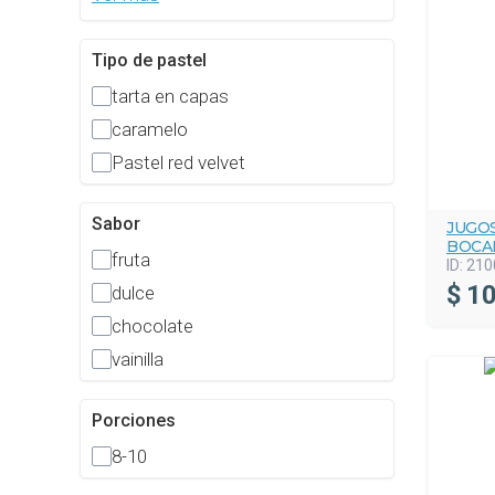
Tipo de pastel
tarta en capas
caramelo
Pastel red velvet
Sabor
JUGO
BOCA
fruta
ID:
210
$
10
dulce
chocolate
vainilla
Porciones
8-10