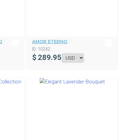
O
AMOR ETERNO
ID:
10242
$
289.95