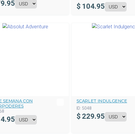
9.95
$
104.95
DE SEMANA CON
SCARLET INDULGENCE
RPODERES
ID:
5048
68
$
229.95
4.95