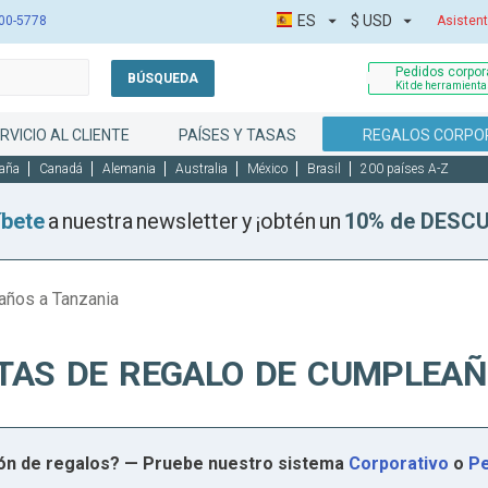
ES
$
USD
00-5778
Asistent
Pedidos corpora
BÚSQUEDA
Kit de herramient
RVICIO AL CLIENTE
PAÍSES Y TASAS
REGALOS CORPO
aña
Canadá
Alemania
Australia
México
Brasil
200 países A-Z
íbete
a nuestra newsletter y ¡obtén un
10% de DESC
años a Tanzania
TAS DE REGALO DE CUMPLEAÑ
ión de regalos? — Pruebe nuestro sistema
Corporativo
o
Pe