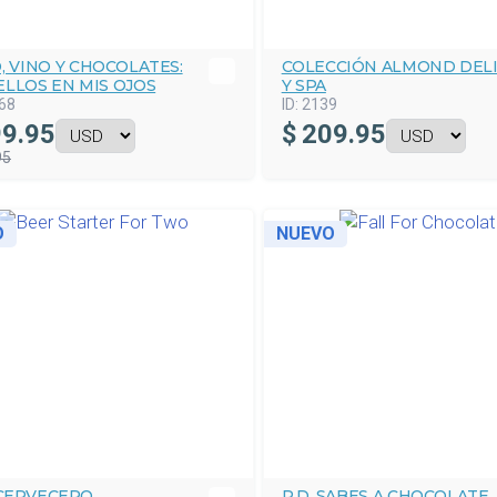
, VINO Y CHOCOLATES:
COLECCIÓN ALMOND DEL
LLOS EN MIS OJOS
Y SPA
68
ID:
2139
9.95
$
209.95
95
O
NUEVO
CERVECERO
P.D. SABES A CHOCOLATE