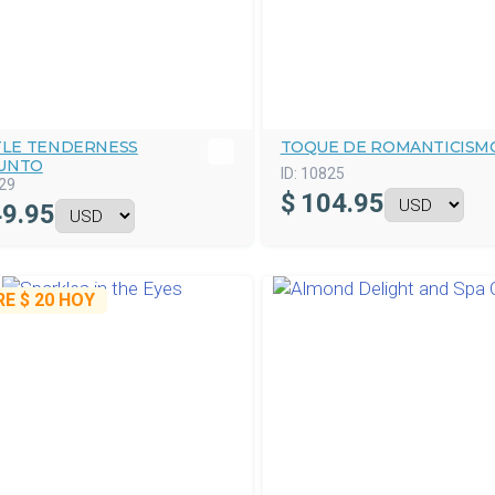
TTLE TENDERNESS
TOQUE DE ROMANTICISM
UNTO
ID:
10825
29
$
104.95
9.95
RE
$ 20
HOY