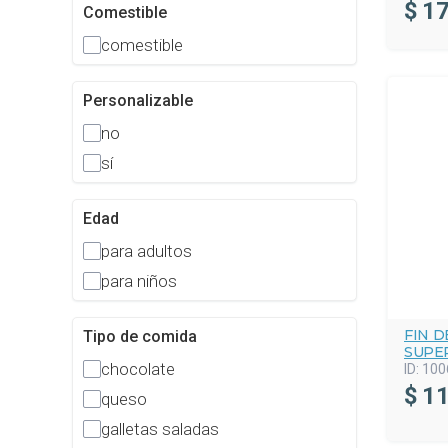
$
17
Comestible
comestible
Personalizable
no
sí
Edad
para adultos
para niños
FIN 
Tipo de comida
SUPE
chocolate
ID:
100
$
11
queso
galletas saladas