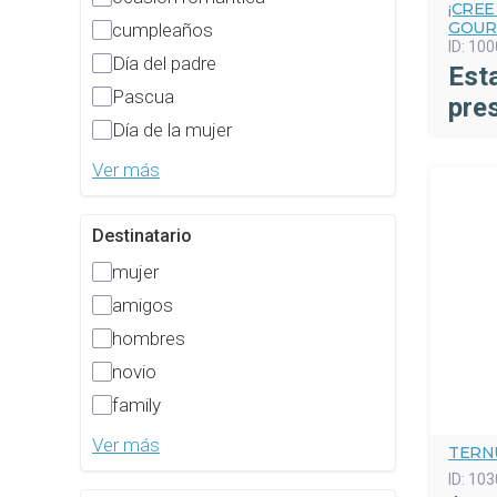
¡CREE
GOUR
cumpleaños
ID:
100
Día del padre
Est
Pascua
pre
Día de la mujer
Ver más
Destinatario
mujer
amigos
hombres
novio
family
Ver más
TERN
ID:
103