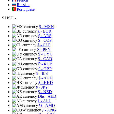
French
Russian
Portuguese
$
USD
$
- MXN
€
- EUR
$
- ARS
$
- COP
$
- CLP
S
- PEN
$
- UYU
$
- CAD
₽
- RUB
£
- GBP
₪
- ILS
$
- AUD
$
- HKD
¥
- JPY
$
- NZD
Dhs
- AED
L
- ALL
֏
- AMD
ƒ
- ANG