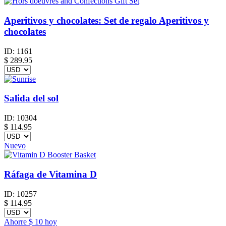
Aperitivos y chocolates: Set de regalo Aperitivos y
chocolates
ID:
1161
$
289.95
Salida del sol
ID:
10304
$
114.95
Nuevo
Ráfaga de Vitamina D
ID:
10257
$
114.95
Ahorre
$ 10
hoy