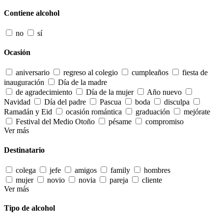
Contiene alcohol
no
sí
Ocasión
aniversario
regreso al colegio
cumpleaños
fiesta de
inauguración
Día de la madre
de agradecimiento
Día de la mujer
Año nuevo
Navidad
Día del padre
Pascua
boda
disculpa
Ramadán y Eid
ocasión romántica
graduación
mejórate
Festival del Medio Otoño
pésame
compromiso
Ver más
Destinatario
colega
jefe
amigos
family
hombres
mujer
novio
novia
pareja
cliente
Ver más
Tipo de alcohol