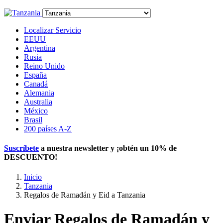
Localizar Servicio
EEUU
Argentina
Rusia
Reino Unido
España
Canadá
Alemania
Australia
México
Brasil
200 países A-Z
Suscríbete
a nuestra newsletter y ¡obtén un
10% de
DESCUENTO
!
Inicio
Tanzania
Regalos de Ramadán y Eid a Tanzania
Enviar Regalos de Ramadán y