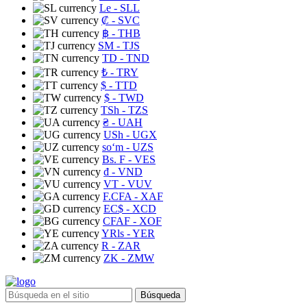
Le
- SLL
₡
- SVC
฿
- THB
ЅМ
- TJS
TD
- TND
₺
- TRY
$
- TTD
$
- TWD
TSh
- TZS
₴
- UAH
USh
- UGX
soʻm
- UZS
Bs. F
- VES
₫
- VND
VT
- VUV
F.CFA
- XAF
EC$
- XCD
CFAF
- XOF
YRls
- YER
R
- ZAR
ZK
- ZMW
Búsqueda