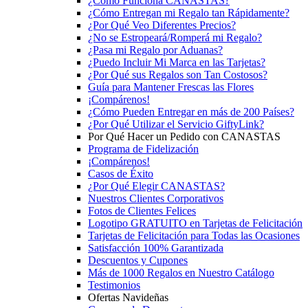
¿Cómo Funciona CANASTAS?
¿Cómo Entregan mi Regalo tan Rápidamente?
¿Por Qué Veo Diferentes Precios?
¿No se Estropeará/Romperá mi Regalo?
¿Pasa mi Regalo por Aduanas?
¿Puedo Incluir Mi Marca en las Tarjetas?
¿Por Qué sus Regalos son Tan Costosos?
Guía para Mantener Frescas las Flores
¡Compárenos!
¿Cómo Pueden Entregar en más de 200 Países?
¿Por Qué Utilizar el Servicio GiftyLink?
Por Qué Hacer un Pedido con CANASTAS
Programa de Fidelización
¡Compárenos!
Casos de Éxito
¿Por Qué Elegir CANASTAS?
Nuestros Clientes Corporativos
Fotos de Clientes Felices
Logotipo GRATUITO en Tarjetas de Felicitación
Tarjetas de Felicitación para Todas las Ocasiones
Satisfacción 100% Garantizada
Descuentos y Cupones
Más de 1000 Regalos en Nuestro Catálogo
Testimonios
Ofertas Navideñas