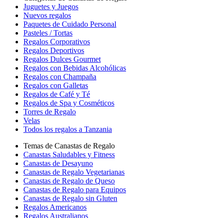
Juguetes y Juegos
Nuevos regalos
Paquetes de Cuidado Personal
Pasteles / Tortas
Regalos Corporativos
Regalos Deportivos
Regalos Dulces Gourmet
Regalos con Bebidas Alcohólicas
Regalos con Champaña
Regalos con Galletas
Regalos de Café y Té
Regalos de Spa y Cosméticos
Torres de Regalo
Velas
Todos los regalos a Tanzania
Temas de Canastas de Regalo
Canastas Saludables y Fitness
Canastas de Desayuno
Canastas de Regalo Vegetarianas
Canastas de Regalo de Queso
Canastas de Regalo para Equipos
Canastas de Regalo sin Gluten
Regalos Americanos
Regalos Australianos