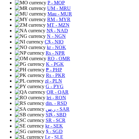
P
- MOP
UM
- MRU
Mau
- MUR
RM
- MYR
MT
- MZN
N$
- NAD
N
- NGN
C$
- NIO
kr
- NOK
Rs
- NPR
RO
- OMR
K
- PGK
₱
- PHP
Rs
- PKR
zł
- PLN
G
- PYG
QR
- QAR
lei
- RON
din.
- RSD
ر.س
- SAR
SI$
- SBD
SR
- SCR
kr
- SEK
$
- SGD
Le
- SLE