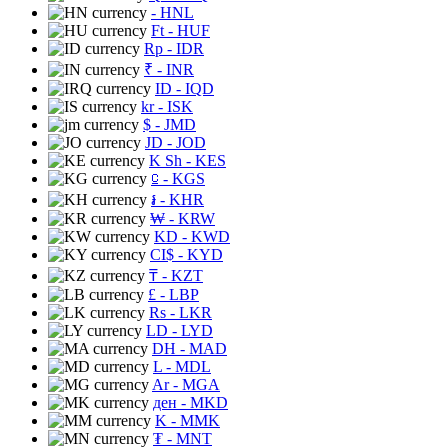
- HNL
Ft
- HUF
Rp
- IDR
₹
- INR
ID
- IQD
kr
- ISK
$
- JMD
JD
- JOD
K Sh
- KES
⃀
- KGS
៛
- KHR
₩
- KRW
KD
- KWD
CI$
- KYD
₸
- KZT
£
- LBP
Rs
- LKR
LD
- LYD
DH
- MAD
L
- MDL
Ar
- MGA
ден
- MKD
K
- MMK
₮
- MNT