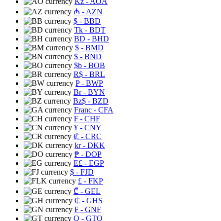
Kz
- AOA
₼
- AZN
$
- BBD
Tk
- BDT
BD
- BHD
$
- BMD
$
- BND
$b
- BOB
R$
- BRL
P
- BWP
Br
- BYN
Bz$
- BZD
Franc
- CFA
₣
- CHF
¥
- CNY
₡
- CRC
kr
- DKK
₱
- DOP
E£
- EGP
$
- FJD
£
- FKP
₾
- GEL
₵
- GHS
₣
- GNF
Q
- GTQ