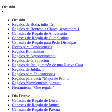
Ocasión
Ocasión
Regalos de Boda, julio 15
Regalos de Regreso a Clases, septiembre 1
Canastas de Regalo de Aniversario
Canastas de Regalo de Cumpleaños
Canastas de Regalo para Pedir Disculpas
Flores para Condolencias
Regalos Románticos
Regalos de Agradecimiento
Regalos de Graduación
Regalos de Inauguración de una Nueva Casa
Regalos de Jubilación
Regalos para Felicitaciones
Regalos para decir “Mejórate Pronto”
Regalos ‘Simplemente porque’
Herramienta “Qué regalar”
Día Festivo
Canastas de Regalo de Diwali
Canastas de Regalo de Janucá
Canastas de Regalo de Pascua