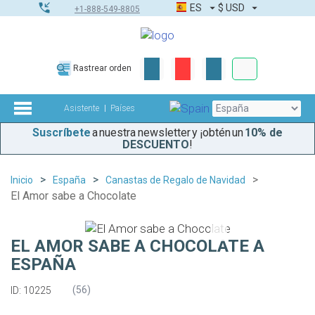
ES
$
USD
+1-888-549-8805
Pedidos corpor
Rastrear orden
Kit de herramient
Asistente
Países
Suscríbete
a nuestra newsletter y ¡obtén un
10% de
DESCUENTO
!
Inicio
España
Canastas de Regalo de Navidad
El Amor sabe a Chocolate
EL AMOR SABE A CHOCOLATE A
ESPAÑA
(
56
)
ID: 10225