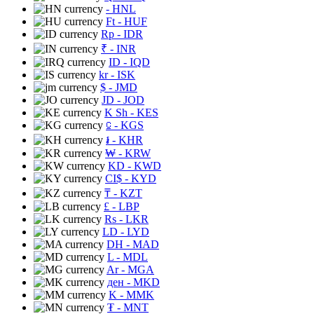
- HNL
Ft
- HUF
Rp
- IDR
₹
- INR
ID
- IQD
kr
- ISK
$
- JMD
JD
- JOD
K Sh
- KES
⃀
- KGS
៛
- KHR
₩
- KRW
KD
- KWD
CI$
- KYD
₸
- KZT
£
- LBP
Rs
- LKR
LD
- LYD
DH
- MAD
L
- MDL
Ar
- MGA
ден
- MKD
K
- MMK
₮
- MNT