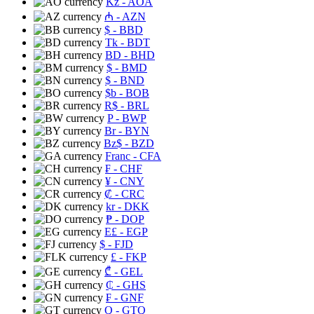
Kz
- AOA
₼
- AZN
$
- BBD
Tk
- BDT
BD
- BHD
$
- BMD
$
- BND
$b
- BOB
R$
- BRL
P
- BWP
Br
- BYN
Bz$
- BZD
Franc
- CFA
₣
- CHF
¥
- CNY
₡
- CRC
kr
- DKK
₱
- DOP
E£
- EGP
$
- FJD
£
- FKP
₾
- GEL
₵
- GHS
₣
- GNF
Q
- GTQ