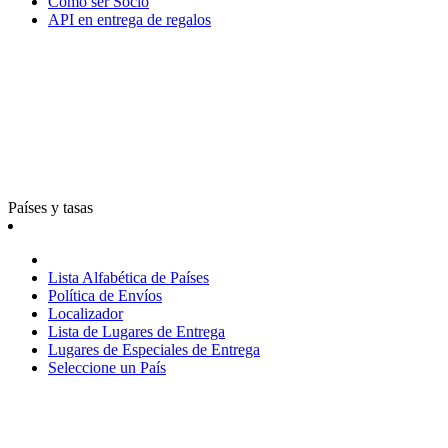
Cómo ser Socio
API en entrega de regalos
Países y tasas
Lista Alfabética de Países
Política de Envíos
Localizador
Lista de Lugares de Entrega
Lugares de Especiales de Entrega
Seleccione un País