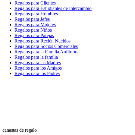
Regalos para Clientes
Regalos para Estudiantes de Intercambio
Regalos para Hombres
Regalos para Jefes
Regalos para Mujeres
Regalos para Niños
Regalos para Parejas
Regalos para Recién Nacidos
Regalos para Socios Comerciales
Regalos para la Familia Anfitriona
Regalos para la familia
Regalos para las Madres
Regalos para los Amigos
Regalos para los Padres
canastas de regalo