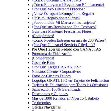
¿Cómo Funciona CANASTAS?
¿Cómo Entregan mi Regalo tan Rápidamente?
¿Por Qué Veo Diferentes Precios?
¿No se Estropeará/Romperá mi Regalo?
¿Pasa mi Regalo por Aduanas?
¿Puedo Incluir Mi Marca en las Tarjetas?
¿Por Qué sus Regalos son Tan Costosos?
Guía para Mantener Frescas las Flores
¡Compárenos!
¿Cómo Pueden Entregar en más de 200 Países?
¿Por Qué Utilizar el Servicio GiftyLink?
Por Qué Hacer un Pedido con CANASTAS
Programa de Fidelización
¡Compárenos!
Casos de Éxito
¿Por Qué Elegir CANASTAS?
Nuestros Clientes Corporativos
Fotos de Clientes Felices
Logotipo GRATUITO en Tarjetas de Felicitación
Tarjetas de Felicitación para Todas las Ocasiones
Satisfacción 100% Garantizada
Descuentos y Cupones
Más de 1000 Regalos en Nuestro Catálogo
Testimonios
Ofertas Navideñas