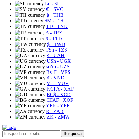
Le
- SLL
₡
- SVC
฿
- THB
ЅМ
- TJS
TD
- TND
₺
- TRY
$
- TTD
$
- TWD
TSh
- TZS
₴
- UAH
USh
- UGX
soʻm
- UZS
Bs. F
- VES
₫
- VND
VT
- VUV
F.CFA
- XAF
EC$
- XCD
CFAF
- XOF
YRls
- YER
R
- ZAR
ZK
- ZMW
Búsqueda