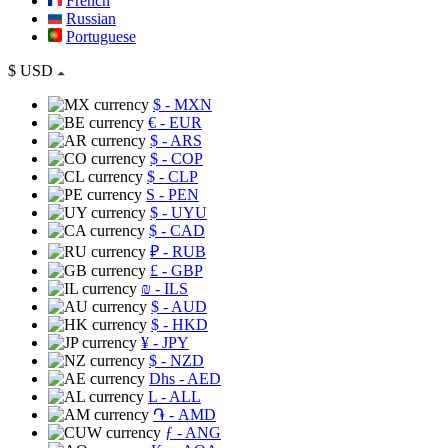
French
Russian
Portuguese
$
USD
$
- MXN
€
- EUR
$
- ARS
$
- COP
$
- CLP
S
- PEN
$
- UYU
$
- CAD
₽
- RUB
£
- GBP
₪
- ILS
$
- AUD
$
- HKD
¥
- JPY
$
- NZD
Dhs
- AED
L
- ALL
֏
- AMD
ƒ
- ANG