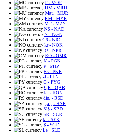
P
- MOP
UM
- MRU
Mau
- MUR
RM
- MYR
MT
- MZN
N$
- NAD
N
- NGN
C$
- NIO
kr
- NOK
Rs
- NPR
RO
- OMR
K
- PGK
₱
- PHP
Rs
- PKR
zł
- PLN
G
- PYG
QR
- QAR
lei
- RON
din.
- RSD
ر.س
- SAR
SI$
- SBD
SR
- SCR
kr
- SEK
$
- SGD
Le
- SLE