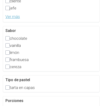
cliente
jefe
Ver más
Sabor
chocolate
vainilla
limón
frambuesa
cereza
Tipo de pastel
tarta en capas
Porciones