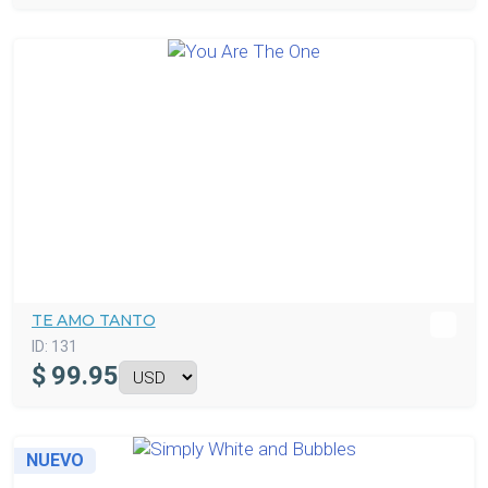
TE AMO TANTO
ID:
131
$
99.95
NUEVO