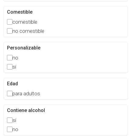
Comestible
comestible
no comestible
Personalizable
no
sí
Edad
para adultos
Contiene alcohol
sí
no