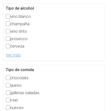
Tipo de alcohol
vino blanco
champaña
vino tinto
prosecco
cerveza
Ver más
Tipo de comida
chocolate
queso
galletas saladas
miel
nueces