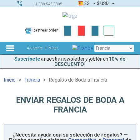
ES
$
USD
+1-888-549-8805
Pedidos corpor
Rastrear orden
Kit de herramient
Asistente
Países
Suscríbete
a nuestra newsletter y ¡obtén un
10% de
DESCUENTO
!
Inicio
Francia
Regalos de Boda a Francia
ENVIAR REGALOS DE BODA A
FRANCIA
¿Necesita ayuda con su selección de regalos? —