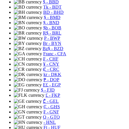
$
- BBD
Tk
- BDT
BD
- BHD
$
- BMD
$
- BND
$b
- BOB
R$
- BRL
P
- BWP
Br
- BYN
Bz$
- BZD
Franc
- CFA
₣
- CHF
¥
- CNY
₡
- CRC
kr
- DKK
₱
- DOP
E£
- EGP
$
- FJD
£
- FKP
₾
- GEL
₵
- GHS
₣
- GNF
Q
- GTQ
- HNL
Ft
- HUF