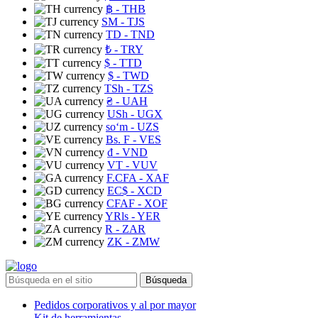
฿
- THB
ЅМ
- TJS
TD
- TND
₺
- TRY
$
- TTD
$
- TWD
TSh
- TZS
₴
- UAH
USh
- UGX
soʻm
- UZS
Bs. F
- VES
₫
- VND
VT
- VUV
F.CFA
- XAF
EC$
- XCD
CFAF
- XOF
YRls
- YER
R
- ZAR
ZK
- ZMW
Búsqueda
Pedidos corporativos y al por mayor
Kit de herramientas