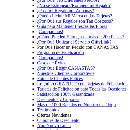
¿Por Qué Veo Diferentes Precios?
¿No se Estropeará/Romperá mi Regalo?
¿Pasa mi Regalo por Aduanas?
¿Puedo Incluir Mi Marca en las Tarjetas?
¿Por Qué sus Regalos son Tan Costosos?
Guía para Mantener Frescas las Flores
¡Compárenos!
¿Cómo Pueden Entregar en más de 200 Países?
¿Por Qué Utilizar el Servicio GiftyLink?
Por Qué Hacer un Pedido con CANASTAS
Programa de Fidelización
¡Compárenos!
Casos de Éxito
¿Por Qué Elegir CANASTAS?
Nuestros Clientes Corporativos
Fotos de Clientes Felices
Logotipo GRATUITO en Tarjetas de Felicitación
Tarjetas de Felicitación para Todas las Ocasiones
Satisfacción 100% Garantizada
Descuentos y Cupones
Más de 1000 Regalos en Nuestro Catálogo
Testimonios
Ofertas Navideñas
Cupones de Descuento
Año Nuevo Lunar