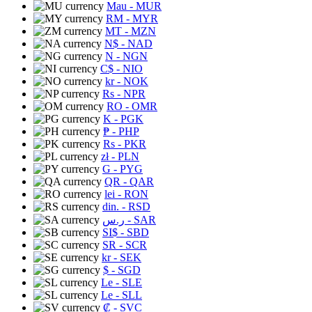
Mau
- MUR
RM
- MYR
MT
- MZN
N$
- NAD
N
- NGN
C$
- NIO
kr
- NOK
Rs
- NPR
RO
- OMR
K
- PGK
₱
- PHP
Rs
- PKR
zł
- PLN
G
- PYG
QR
- QAR
lei
- RON
din.
- RSD
ر.س
- SAR
SI$
- SBD
SR
- SCR
kr
- SEK
$
- SGD
Le
- SLE
Le
- SLL
₡
- SVC