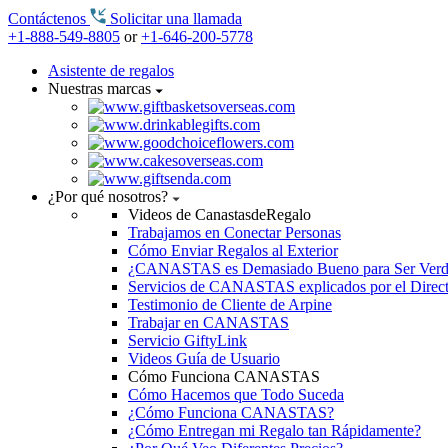
Contáctenos
Solicitar una llamada
+1-888-549-8805
or
+1-646-200-5778
Asistente de regalos
Nuestras marcas
¿Por qué nosotros?
Videos de CanastasdeRegalo
Trabajamos en Conectar Personas
Cómo Enviar Regalos al Exterior
¿CANASTAS es Demasiado Bueno para Ser Ver
Servicios de CANASTAS explicados por el Direc
Testimonio de Cliente de Arpine
Trabajar en CANASTAS
Servicio GiftyLink
Videos Guía de Usuario
Cómo Funciona CANASTAS
Cómo Hacemos que Todo Suceda
¿Cómo Funciona CANASTAS?
¿Cómo Entregan mi Regalo tan Rápidamente?