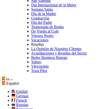
San Valentín
Día Internacional de la Mujer
Semana Santa
Día de la Madre
Graduación
Día del Padre
Temporada de Bodas
De Vuelta al Cole
Viernes Negro
Vacaciones
Reseñas
La Opinión de Nuestros Clientes
Acreditaciones y Reseñas del Sector
Better Business Bureau
Yahoo
Viewpoints
Trust Pilot
es
Español
English
German
French
Russian