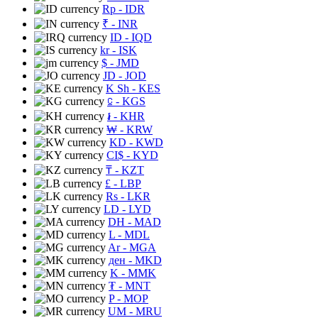
Rp
- IDR
₹
- INR
ID
- IQD
kr
- ISK
$
- JMD
JD
- JOD
K Sh
- KES
⃀
- KGS
៛
- KHR
₩
- KRW
KD
- KWD
CI$
- KYD
₸
- KZT
£
- LBP
Rs
- LKR
LD
- LYD
DH
- MAD
L
- MDL
Ar
- MGA
ден
- MKD
K
- MMK
₮
- MNT
P
- MOP
UM
- MRU