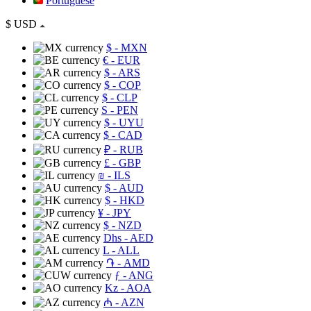
Portuguese
$
USD
$
- MXN
€
- EUR
$
- ARS
$
- COP
$
- CLP
S
- PEN
$
- UYU
$
- CAD
₽
- RUB
£
- GBP
₪
- ILS
$
- AUD
$
- HKD
¥
- JPY
$
- NZD
Dhs
- AED
L
- ALL
֏
- AMD
ƒ
- ANG
Kz
- AOA
₼
- AZN