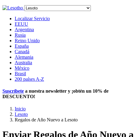
Localizar Servicio
EEUU
Argentina
Rusia
Reino Unido
España
Canadá
Alemania
Australia
México
Brasil
200 países A-Z
Suscríbete
a nuestra newsletter y ¡obtén un
10% de
DESCUENTO
!
Inicio
Lesoto
Regalos de Año Nuevo a Lesoto
Enviar Regalos de Año Nuevo a