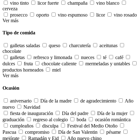
vino tinto
licor fuerte
champaña
vino blanco
cerveza
prosecco
oporto
vino espumoso
licor
vino rosado
Ver más
Tipo de comida
galletas saladas
queso
charcutería
aceitunas
chocolate
galletas
refresco y limonada
nueces
té
café
dulces
fruta
chocolate caliente
mermeladas y untables
productos horneados
miel
Ver más
Ocasión
aniversario
Día de la madre
de agradecimiento
Año
nuevo
Navidad
fiesta de inauguración
Día del padre
Día de la mujer
graduación
regreso al colegio
boda
ocasión romántica
cumpleaños
disculpa
Festival del Medio Otoño
Pascua
compromiso
Día de San Valentin
pésame
mejórate
Ramadán y Eid
Año nuevo chino