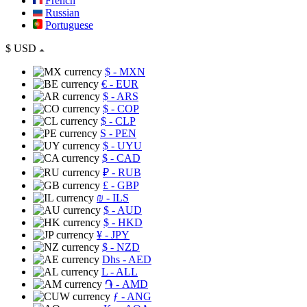
French
Russian
Portuguese
$
USD
$
- MXN
€
- EUR
$
- ARS
$
- COP
$
- CLP
S
- PEN
$
- UYU
$
- CAD
₽
- RUB
£
- GBP
₪
- ILS
$
- AUD
$
- HKD
¥
- JPY
$
- NZD
Dhs
- AED
L
- ALL
֏
- AMD
ƒ
- ANG