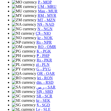
P
- MOP
UM
- MRU
Mau
- MUR
RM
- MYR
MT
- MZN
N$
- NAD
N
- NGN
C$
- NIO
kr
- NOK
Rs
- NPR
RO
- OMR
K
- PGK
₱
- PHP
Rs
- PKR
zł
- PLN
G
- PYG
QR
- QAR
lei
- RON
din.
- RSD
ر.س
- SAR
SI$
- SBD
SR
- SCR
kr
- SEK
$
- SGD
Le
- SLE