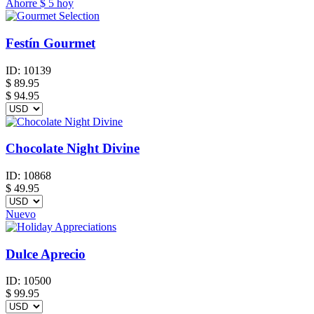
Ahorre
$ 5
hoy
Festín Gourmet
ID:
10139
$
89.95
$ 94.95
Chocolate Night Divine
ID:
10868
$
49.95
Nuevo
Dulce Aprecio
ID:
10500
$
99.95