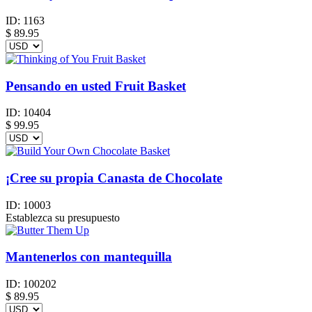
ID:
1163
$
89.95
Pensando en usted Fruit Basket
ID:
10404
$
99.95
¡Cree su propia Canasta de Chocolate
ID:
10003
Establezca su presupuesto
Mantenerlos con mantequilla
ID:
100202
$
89.95