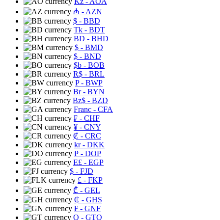
Kz
- AOA
₼
- AZN
$
- BBD
Tk
- BDT
BD
- BHD
$
- BMD
$
- BND
$b
- BOB
R$
- BRL
P
- BWP
Br
- BYN
Bz$
- BZD
Franc
- CFA
₣
- CHF
¥
- CNY
₡
- CRC
kr
- DKK
₱
- DOP
E£
- EGP
$
- FJD
£
- FKP
₾
- GEL
₵
- GHS
₣
- GNF
Q
- GTQ