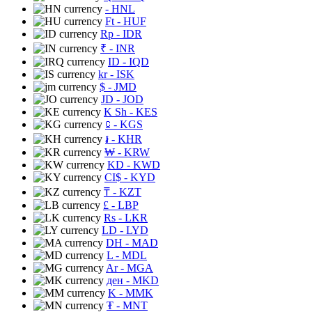
- HNL
Ft
- HUF
Rp
- IDR
₹
- INR
ID
- IQD
kr
- ISK
$
- JMD
JD
- JOD
K Sh
- KES
⃀
- KGS
៛
- KHR
₩
- KRW
KD
- KWD
CI$
- KYD
₸
- KZT
£
- LBP
Rs
- LKR
LD
- LYD
DH
- MAD
L
- MDL
Ar
- MGA
ден
- MKD
K
- MMK
₮
- MNT