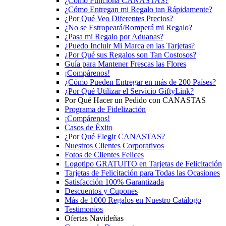
¿Cómo Funciona CANASTAS?
¿Cómo Entregan mi Regalo tan Rápidamente?
¿Por Qué Veo Diferentes Precios?
¿No se Estropeará/Romperá mi Regalo?
¿Pasa mi Regalo por Aduanas?
¿Puedo Incluir Mi Marca en las Tarjetas?
¿Por Qué sus Regalos son Tan Costosos?
Guía para Mantener Frescas las Flores
¡Compárenos!
¿Cómo Pueden Entregar en más de 200 Países?
¿Por Qué Utilizar el Servicio GiftyLink?
Por Qué Hacer un Pedido con CANASTAS
Programa de Fidelización
¡Compárenos!
Casos de Éxito
¿Por Qué Elegir CANASTAS?
Nuestros Clientes Corporativos
Fotos de Clientes Felices
Logotipo GRATUITO en Tarjetas de Felicitación
Tarjetas de Felicitación para Todas las Ocasiones
Satisfacción 100% Garantizada
Descuentos y Cupones
Más de 1000 Regalos en Nuestro Catálogo
Testimonios
Ofertas Navideñas