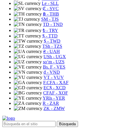
Le
- SLL
₡
- SVC
฿
- THB
ЅМ
- TJS
TD
- TND
₺
- TRY
$
- TTD
$
- TWD
TSh
- TZS
₴
- UAH
USh
- UGX
soʻm
- UZS
Bs. F
- VES
₫
- VND
VT
- VUV
F.CFA
- XAF
EC$
- XCD
CFAF
- XOF
YRls
- YER
R
- ZAR
ZK
- ZMW
Búsqueda