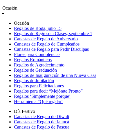
Ocasión
Ocasión
Regalos de Boda, julio 15
Regalos de Regreso a Clases, septiembre 1
Canastas de Regalo de Aniversario
Canastas de Regalo de Cumpleaños
Canastas de Regalo para Pedir Disculpas
Flores para Condolencias
Regalos Románticos
Regalos de Agradecimiento
Regalos de Graduación
Regalos de Inauguración de una Nueva Casa
Regalos de Jubilación
Regalos para Felicitaciones
Regalos para decir “Mejórate Pronto”
Regalos ‘Simplemente porque’
Herramienta “Qué regalar”
Día Festivo
Canastas de Regalo de Diwali
Canastas de Regalo de Janucá
Canastas de Regalo de Pascua