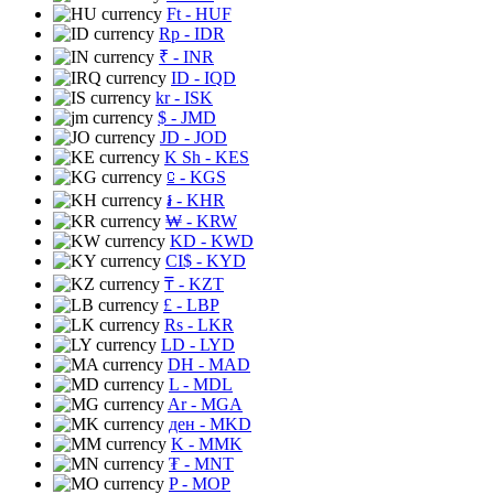
Ft
- HUF
Rp
- IDR
₹
- INR
ID
- IQD
kr
- ISK
$
- JMD
JD
- JOD
K Sh
- KES
⃀
- KGS
៛
- KHR
₩
- KRW
KD
- KWD
CI$
- KYD
₸
- KZT
£
- LBP
Rs
- LKR
LD
- LYD
DH
- MAD
L
- MDL
Ar
- MGA
ден
- MKD
K
- MMK
₮
- MNT
P
- MOP