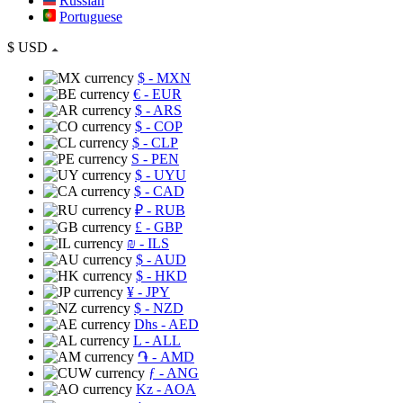
Russian
Portuguese
$
USD
$
- MXN
€
- EUR
$
- ARS
$
- COP
$
- CLP
S
- PEN
$
- UYU
$
- CAD
₽
- RUB
£
- GBP
₪
- ILS
$
- AUD
$
- HKD
¥
- JPY
$
- NZD
Dhs
- AED
L
- ALL
֏
- AMD
ƒ
- ANG
Kz
- AOA