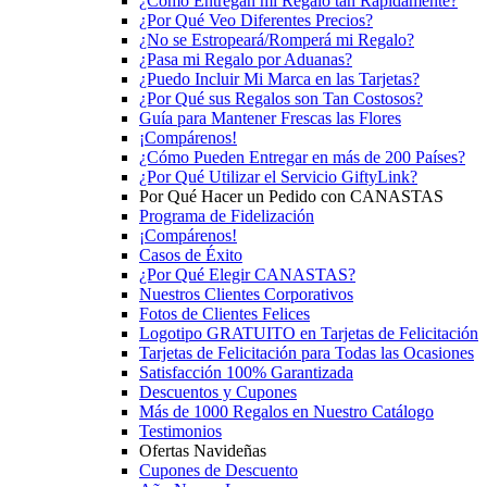
¿Cómo Entregan mi Regalo tan Rápidamente?
¿Por Qué Veo Diferentes Precios?
¿No se Estropeará/Romperá mi Regalo?
¿Pasa mi Regalo por Aduanas?
¿Puedo Incluir Mi Marca en las Tarjetas?
¿Por Qué sus Regalos son Tan Costosos?
Guía para Mantener Frescas las Flores
¡Compárenos!
¿Cómo Pueden Entregar en más de 200 Países?
¿Por Qué Utilizar el Servicio GiftyLink?
Por Qué Hacer un Pedido con CANASTAS
Programa de Fidelización
¡Compárenos!
Casos de Éxito
¿Por Qué Elegir CANASTAS?
Nuestros Clientes Corporativos
Fotos de Clientes Felices
Logotipo GRATUITO en Tarjetas de Felicitación
Tarjetas de Felicitación para Todas las Ocasiones
Satisfacción 100% Garantizada
Descuentos y Cupones
Más de 1000 Regalos en Nuestro Catálogo
Testimonios
Ofertas Navideñas
Cupones de Descuento