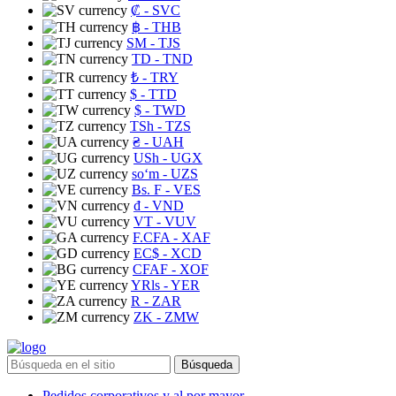
₡
- SVC
฿
- THB
ЅМ
- TJS
TD
- TND
₺
- TRY
$
- TTD
$
- TWD
TSh
- TZS
₴
- UAH
USh
- UGX
soʻm
- UZS
Bs. F
- VES
₫
- VND
VT
- VUV
F.CFA
- XAF
EC$
- XCD
CFAF
- XOF
YRls
- YER
R
- ZAR
ZK
- ZMW
Búsqueda
Pedidos corporativos y al por mayor