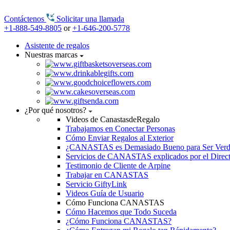
Contáctenos
Solicitar una llamada
+1-888-549-8805
or
+1-646-200-5778
Asistente de regalos
Nuestras marcas
¿Por qué nosotros?
Videos de CanastasdeRegalo
Trabajamos en Conectar Personas
Cómo Enviar Regalos al Exterior
¿CANASTAS es Demasiado Bueno para Ser Ver
Servicios de CANASTAS explicados por el Direc
Testimonio de Cliente de Arpine
Trabajar en CANASTAS
Servicio GiftyLink
Videos Guía de Usuario
Cómo Funciona CANASTAS
Cómo Hacemos que Todo Suceda
¿Cómo Funciona CANASTAS?