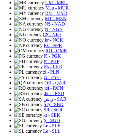
UM
- MRU
Mau
- MUR
RM
- MYR
MT
- MZN
N$
- NAD
N
- NGN
C$
- NIO
kr
- NOK
Rs
- NPR
RO
- OMR
K
- PGK
₱
- PHP
Rs
- PKR
zł
- PLN
G
- PYG
QR
- QAR
lei
- RON
din.
- RSD
ر.س
- SAR
SI$
- SBD
SR
- SCR
kr
- SEK
$
- SGD
Le
- SLE
Le
- SLL