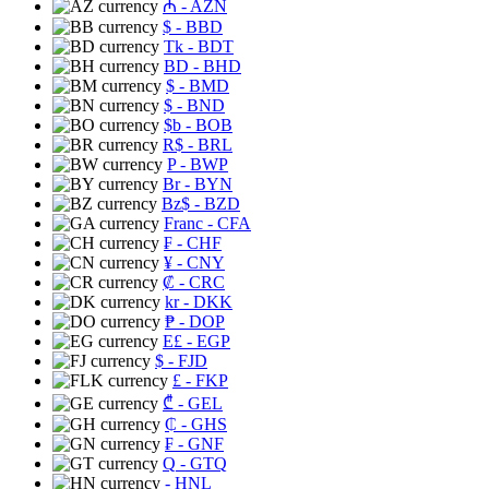
₼
- AZN
$
- BBD
Tk
- BDT
BD
- BHD
$
- BMD
$
- BND
$b
- BOB
R$
- BRL
P
- BWP
Br
- BYN
Bz$
- BZD
Franc
- CFA
₣
- CHF
¥
- CNY
₡
- CRC
kr
- DKK
₱
- DOP
E£
- EGP
$
- FJD
£
- FKP
₾
- GEL
₵
- GHS
₣
- GNF
Q
- GTQ
- HNL