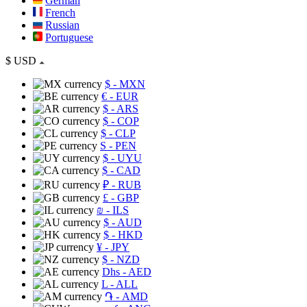
German
French
Russian
Portuguese
$
USD
$
- MXN
€
- EUR
$
- ARS
$
- COP
$
- CLP
S
- PEN
$
- UYU
$
- CAD
₽
- RUB
£
- GBP
₪
- ILS
$
- AUD
$
- HKD
¥
- JPY
$
- NZD
Dhs
- AED
L
- ALL
֏
- AMD