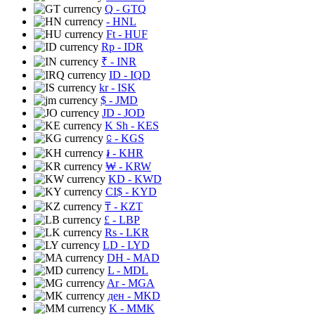
Q
- GTQ
- HNL
Ft
- HUF
Rp
- IDR
₹
- INR
ID
- IQD
kr
- ISK
$
- JMD
JD
- JOD
K Sh
- KES
⃀
- KGS
៛
- KHR
₩
- KRW
KD
- KWD
CI$
- KYD
₸
- KZT
£
- LBP
Rs
- LKR
LD
- LYD
DH
- MAD
L
- MDL
Ar
- MGA
ден
- MKD
K
- MMK