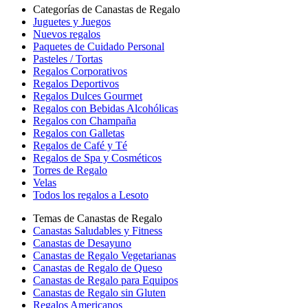
Categorías de Canastas de Regalo
Juguetes y Juegos
Nuevos regalos
Paquetes de Cuidado Personal
Pasteles / Tortas
Regalos Corporativos
Regalos Deportivos
Regalos Dulces Gourmet
Regalos con Bebidas Alcohólicas
Regalos con Champaña
Regalos con Galletas
Regalos de Café y Té
Regalos de Spa y Cosméticos
Torres de Regalo
Velas
Todos los regalos a Lesoto
Temas de Canastas de Regalo
Canastas Saludables y Fitness
Canastas de Desayuno
Canastas de Regalo Vegetarianas
Canastas de Regalo de Queso
Canastas de Regalo para Equipos
Canastas de Regalo sin Gluten
Regalos Americanos