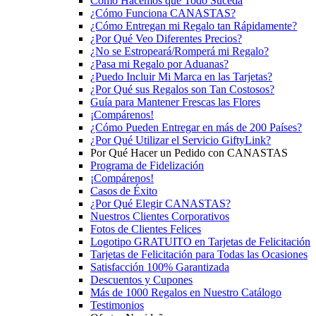
Cómo Hacemos que Todo Suceda
¿Cómo Funciona CANASTAS?
¿Cómo Entregan mi Regalo tan Rápidamente?
¿Por Qué Veo Diferentes Precios?
¿No se Estropeará/Romperá mi Regalo?
¿Pasa mi Regalo por Aduanas?
¿Puedo Incluir Mi Marca en las Tarjetas?
¿Por Qué sus Regalos son Tan Costosos?
Guía para Mantener Frescas las Flores
¡Compárenos!
¿Cómo Pueden Entregar en más de 200 Países?
¿Por Qué Utilizar el Servicio GiftyLink?
Por Qué Hacer un Pedido con CANASTAS
Programa de Fidelización
¡Compárenos!
Casos de Éxito
¿Por Qué Elegir CANASTAS?
Nuestros Clientes Corporativos
Fotos de Clientes Felices
Logotipo GRATUITO en Tarjetas de Felicitación
Tarjetas de Felicitación para Todas las Ocasiones
Satisfacción 100% Garantizada
Descuentos y Cupones
Más de 1000 Regalos en Nuestro Catálogo
Testimonios