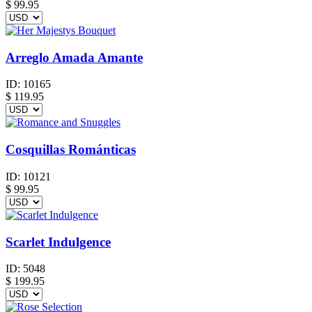
$
99.95
Arreglo Amada Amante
ID:
10165
$
119.95
Cosquillas Románticas
ID:
10121
$
99.95
Scarlet Indulgence
ID:
5048
$
199.95