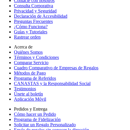
Contacte con nosotros
Consulta Corporativa
Privacidad y Seguridad
Declaración de Accesibilidad
Preguntas Frecuentes
¿Cómo Funciona?
Guías y Tutoriales
Rastrear orden
Acerca de
Quiénes Somos
Términos y Condiciones
Comparar Servicio
Cuadro Comparativo de Empresas de Regalos
Métodos de Pago
Programa de Referidos
CANASTAS y la Responsabilidad Social
Testimonios
Únete al boletín
Aplicación Móvil
Pedidos y Entrega
Cómo hacer un Pedido
Programa de Fidelización
Solicitar un Regalo Personalizado
Envío de regalos sin conocer la dirección