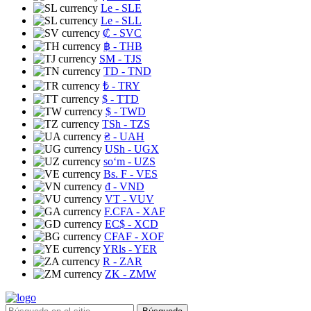
Le
- SLE
Le
- SLL
₡
- SVC
฿
- THB
ЅМ
- TJS
TD
- TND
₺
- TRY
$
- TTD
$
- TWD
TSh
- TZS
₴
- UAH
USh
- UGX
soʻm
- UZS
Bs. F
- VES
₫
- VND
VT
- VUV
F.CFA
- XAF
EC$
- XCD
CFAF
- XOF
YRls
- YER
R
- ZAR
ZK
- ZMW