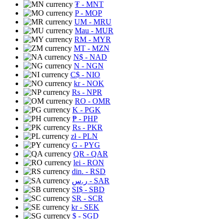
₮
- MNT
P
- MOP
UM
- MRU
Mau
- MUR
RM
- MYR
MT
- MZN
N$
- NAD
N
- NGN
C$
- NIO
kr
- NOK
Rs
- NPR
RO
- OMR
K
- PGK
₱
- PHP
Rs
- PKR
zł
- PLN
G
- PYG
QR
- QAR
lei
- RON
din.
- RSD
ر.س
- SAR
SI$
- SBD
SR
- SCR
kr
- SEK
$
- SGD