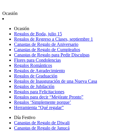
Ocasión
Ocasión
Regalos de Boda, julio 15
Regalos de Regreso a Clases, septiembre 1
Canastas de Regalo de Aniversario
Canastas de Regalo de Cumpleaños
Canastas de Regalo para Pedir Disculpas
Flores para Condolencias
Regalos Románticos
Regalos de Agradecimiento
Regalos de Graduación
Regalos de Inauguración de una Nueva Casa
Regalos de Jubilación
Regalos para Felicitaciones
Regalos para decir “Mejórate Pronto”
Regalos ‘Simplemente porque’
Herramienta “Qué regalar”
Día Festivo
Canastas de Regalo de Diwali
Canastas de Regalo de Janucá