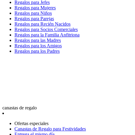
Regalos para Jefes
Regalos para Mujeres
Regalos para Niños
Regalos para Parejas
Regalos para Recién Nacidos
Regalos para Socios Comerciales
Regalos para la Familia Anfitriona
Regalos para las Madres
Regalos para los Amigos
Regalos para los Padres
canastas de regalo
Ofertas especiales
Canastas de Regalo para Festividades
Entrega el mismo día