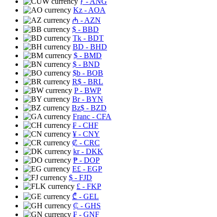
ƒ
- ANG
Kz
- AOA
₼
- AZN
$
- BBD
Tk
- BDT
BD
- BHD
$
- BMD
$
- BND
$b
- BOB
R$
- BRL
P
- BWP
Br
- BYN
Bz$
- BZD
Franc
- CFA
₣
- CHF
¥
- CNY
₡
- CRC
kr
- DKK
₱
- DOP
E£
- EGP
$
- FJD
£
- FKP
₾
- GEL
₵
- GHS
₣
- GNF