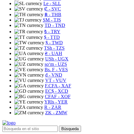
Le
- SLL
₡
- SVC
฿
- THB
ЅМ
- TJS
TD
- TND
₺
- TRY
$
- TTD
$
- TWD
TSh
- TZS
₴
- UAH
USh
- UGX
soʻm
- UZS
Bs. F
- VES
₫
- VND
VT
- VUV
F.CFA
- XAF
EC$
- XCD
CFAF
- XOF
YRls
- YER
R
- ZAR
ZK
- ZMW
Búsqueda