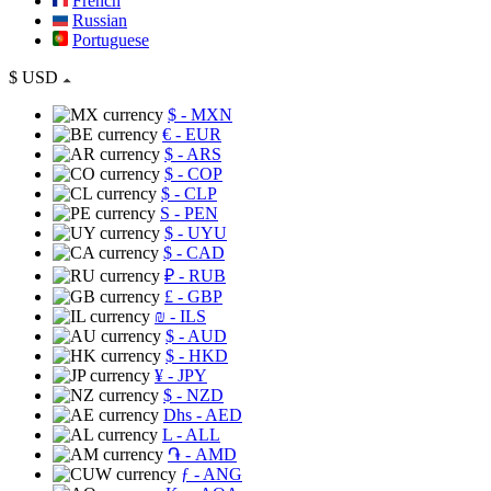
French
Russian
Portuguese
$
USD
$
- MXN
€
- EUR
$
- ARS
$
- COP
$
- CLP
S
- PEN
$
- UYU
$
- CAD
₽
- RUB
£
- GBP
₪
- ILS
$
- AUD
$
- HKD
¥
- JPY
$
- NZD
Dhs
- AED
L
- ALL
֏
- AMD
ƒ
- ANG