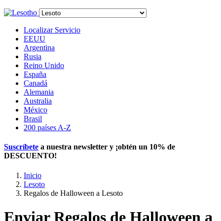
Localizar Servicio
EEUU
Argentina
Rusia
Reino Unido
España
Canadá
Alemania
Australia
México
Brasil
200 países A-Z
Suscríbete
a nuestra newsletter y ¡obtén un
10% de
DESCUENTO
!
Inicio
Lesoto
Regalos de Halloween a Lesoto
Enviar Regalos de Halloween a