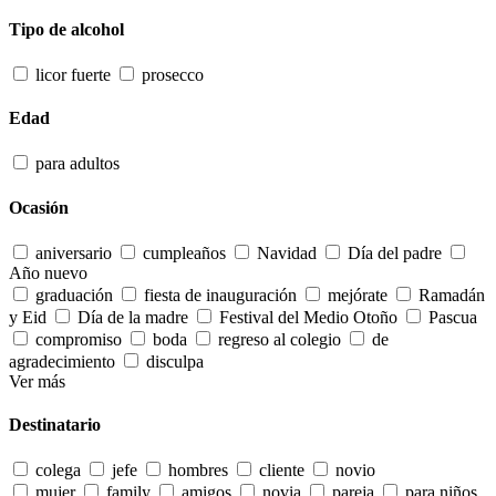
Tipo de alcohol
licor fuerte
prosecco
Edad
para adultos
Ocasión
aniversario
cumpleaños
Navidad
Día del padre
Año nuevo
graduación
fiesta de inauguración
mejórate
Ramadán
y Eid
Día de la madre
Festival del Medio Otoño
Pascua
compromiso
boda
regreso al colegio
de
agradecimiento
disculpa
Ver más
Destinatario
colega
jefe
hombres
cliente
novio
mujer
family
amigos
novia
pareja
para niños