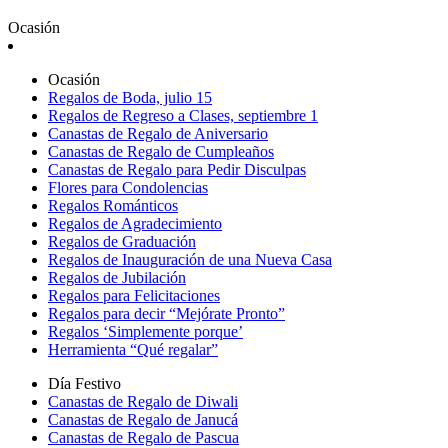
Ocasión
Ocasión
Regalos de Boda, julio 15
Regalos de Regreso a Clases, septiembre 1
Canastas de Regalo de Aniversario
Canastas de Regalo de Cumpleaños
Canastas de Regalo para Pedir Disculpas
Flores para Condolencias
Regalos Románticos
Regalos de Agradecimiento
Regalos de Graduación
Regalos de Inauguración de una Nueva Casa
Regalos de Jubilación
Regalos para Felicitaciones
Regalos para decir “Mejórate Pronto”
Regalos ‘Simplemente porque’
Herramienta “Qué regalar”
Día Festivo
Canastas de Regalo de Diwali
Canastas de Regalo de Janucá
Canastas de Regalo de Pascua