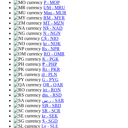
P
- MOP
UM
- MRU
Mau
- MUR
RM
- MYR
MT
- MZN
N$
- NAD
N
- NGN
C$
- NIO
kr
- NOK
Rs
- NPR
RO
- OMR
K
- PGK
₱
- PHP
Rs
- PKR
zł
- PLN
G
- PYG
QR
- QAR
lei
- RON
din.
- RSD
ر.س
- SAR
SI$
- SBD
SR
- SCR
kr
- SEK
$
- SGD
Le
- SLE