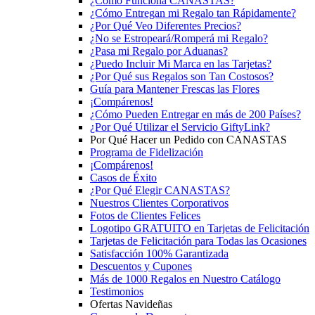
¿Cómo Funciona CANASTAS?
¿Cómo Entregan mi Regalo tan Rápidamente?
¿Por Qué Veo Diferentes Precios?
¿No se Estropeará/Romperá mi Regalo?
¿Pasa mi Regalo por Aduanas?
¿Puedo Incluir Mi Marca en las Tarjetas?
¿Por Qué sus Regalos son Tan Costosos?
Guía para Mantener Frescas las Flores
¡Compárenos!
¿Cómo Pueden Entregar en más de 200 Países?
¿Por Qué Utilizar el Servicio GiftyLink?
Por Qué Hacer un Pedido con CANASTAS
Programa de Fidelización
¡Compárenos!
Casos de Éxito
¿Por Qué Elegir CANASTAS?
Nuestros Clientes Corporativos
Fotos de Clientes Felices
Logotipo GRATUITO en Tarjetas de Felicitación
Tarjetas de Felicitación para Todas las Ocasiones
Satisfacción 100% Garantizada
Descuentos y Cupones
Más de 1000 Regalos en Nuestro Catálogo
Testimonios
Ofertas Navideñas