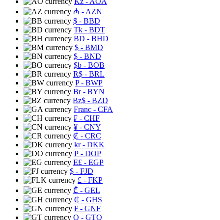
Kz
- AOA
₼
- AZN
$
- BBD
Tk
- BDT
BD
- BHD
$
- BMD
$
- BND
$b
- BOB
R$
- BRL
P
- BWP
Br
- BYN
Bz$
- BZD
Franc
- CFA
₣
- CHF
¥
- CNY
₡
- CRC
kr
- DKK
₱
- DOP
E£
- EGP
$
- FJD
£
- FKP
₾
- GEL
₵
- GHS
₣
- GNF
Q
- GTQ