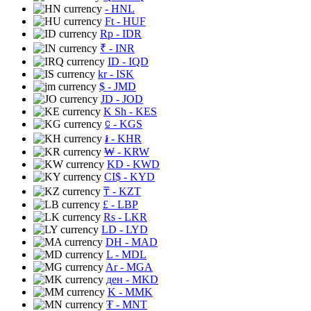
- HNL
Ft
- HUF
Rp
- IDR
₹
- INR
ID
- IQD
kr
- ISK
$
- JMD
JD
- JOD
K Sh
- KES
⃀
- KGS
៛
- KHR
₩
- KRW
KD
- KWD
CI$
- KYD
₸
- KZT
£
- LBP
Rs
- LKR
LD
- LYD
DH
- MAD
L
- MDL
Ar
- MGA
ден
- MKD
K
- MMK
₮
- MNT