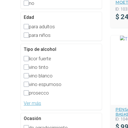
MOET
no
ID:
103
$
24
Edad
para adultos
para niños
Tipo de alcohol
licor fuerte
vino tinto
vino blanco
vino espumoso
prosecco
Ver más
PENS
BASK
Ocasión
ID:
104
$
99
de agradecimiento