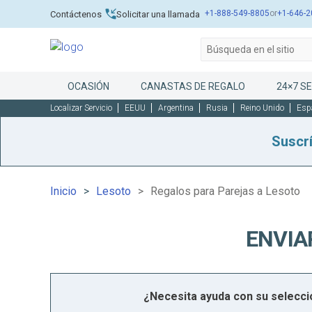
+1-888-549-8805
or
+1-646-2
Contáctenos
Solicitar una llamada
OCASIÓN
CANASTAS DE REGALO
24×7 SE
Localizar Servicio
EEUU
Argentina
Rusia
Reino Unido
Esp
Suscr
Inicio
Lesoto
Regalos para Parejas a Lesoto
ENVIA
¿Necesita ayuda con su selecc