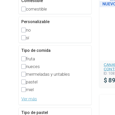
Comestible
NUEV
comestible
Personalizable
no
sí
Tipo de comida
fruta
CANA
nueces
CONT
ID:
108
mermeladas y untables
$
89
pastel
miel
Ver más
Tipo de pastel