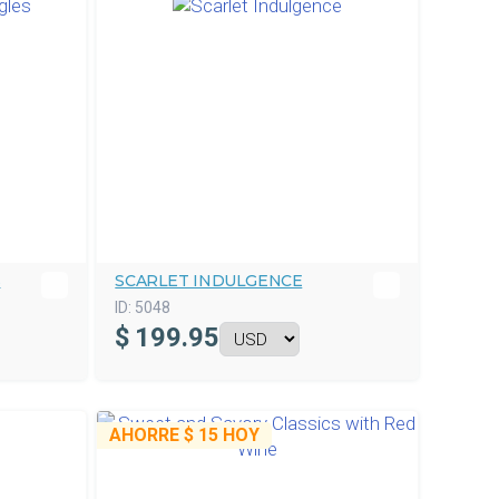
S
SCARLET INDULGENCE
ID:
5048
$
199.95
AHORRE
$ 15
HOY