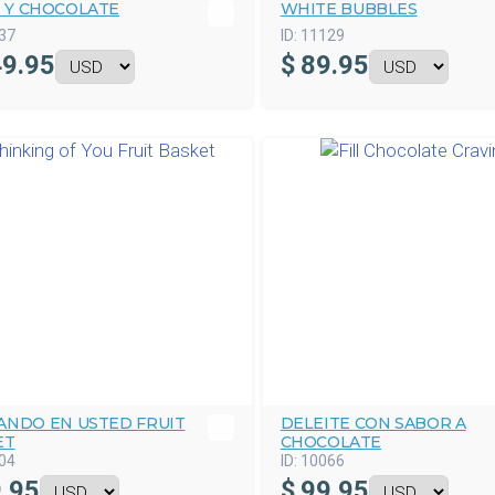
 Y CHOCOLATE
WHITE BUBBLES
37
ID:
11129
9.95
$
89.95
ANDO EN USTED FRUIT
DELEITE CON SABOR A
ET
CHOCOLATE
04
ID:
10066
.95
$
99.95