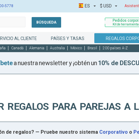
ES
$
USD
00-5778
Asistent
Pedidos corpora
BÚSQUEDA
Kit de herramient
RVICIO AL CLIENTE
PAÍSES Y TASAS
REGALOS CORP
aña
Canadá
Alemania
Australia
México
Brasil
200 países A-Z
íbete
a nuestra newsletter y ¡obtén un
10% de DESC
R REGALOS PARA PAREJAS A 
ión de regalos? — Pruebe nuestro sistema
Corporativo
o
Pe