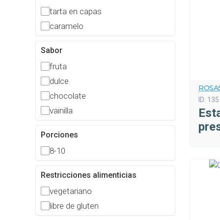
tarta en capas
caramelo
Sabor
fruta
dulce
ROSA
chocolate
ID:
135
vainilla
Est
pre
Porciones
8-10
Restricciones alimenticias
vegetariano
libre de gluten