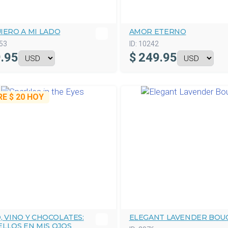
IERO A MI LADO
AMOR ETERNO
53
ID:
10242
.95
$
249.95
RE
$ 20
HOY
, VINO Y CHOCOLATES:
ELEGANT LAVENDER BOU
LLOS EN MIS OJOS