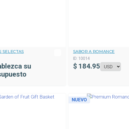
S SELECTAS
SABOR A ROMANCE
ID:
10014
ablezca su
$
184.95
supuesto
NUEVO