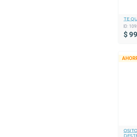
TE QU
ID:
109
$
99
AHOR
OSITO
DESTE