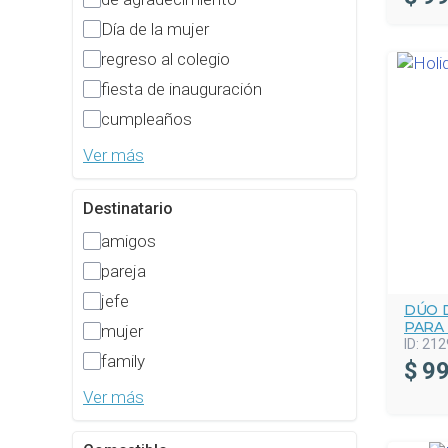
Día de la mujer
regreso al colegio
fiesta de inauguración
cumpleaños
Ver más
Destinatario
amigos
pareja
jefe
DÚO D
PARA 
mujer
ID:
212
family
$
99
Ver más