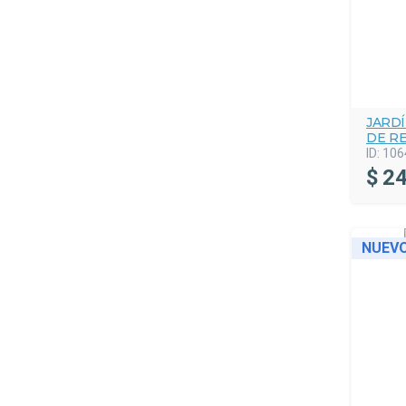
JARDÍ
DE R
ID:
106
$
24
NUEV