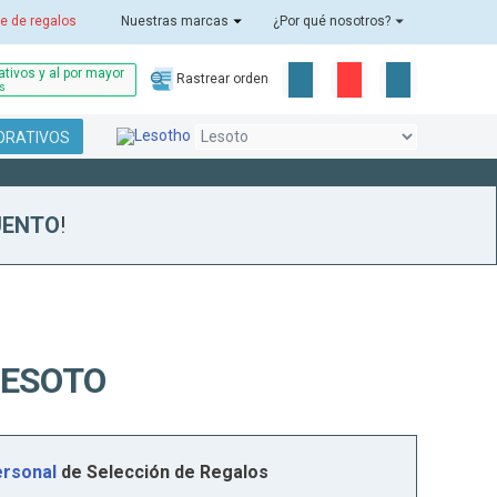
e de regalos
Nuestras marcas
¿Por qué nosotros?
tivos y al por mayor
Rastrear orden
as
ORATIVOS
UENTO
!
LESOTO
rsonal
de Selección de Regalos