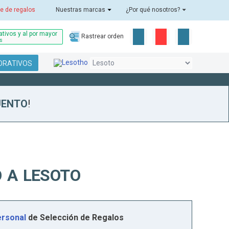
e de regalos
Nuestras marcas
¿Por qué nosotros?
tivos y al por mayor
Rastrear orden
as
ORATIVOS
UENTO
!
 A LESOTO
rsonal
de Selección de Regalos