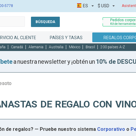
ES
$
USD
00-5778
Asistent
Pedidos corpora
BÚSQUEDA
Kit de herramient
RVICIO AL CLIENTE
PAÍSES Y TASAS
REGALOS CORP
aña
Canadá
Alemania
Australia
México
Brasil
200 países A-Z
íbete
a nuestra newsletter y ¡obtén un
10% de DESC
Lesoto
ANASTAS DE REGALO CON VINO
ión de regalos? — Pruebe nuestro sistema
Corporativo
o
Pe