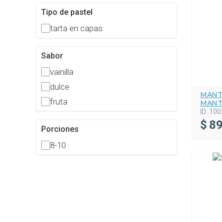
Tipo de pastel
tarta en capas
Sabor
vainilla
dulce
MANT
fruta
MANT
ID:
100
$
89
Porciones
8-10