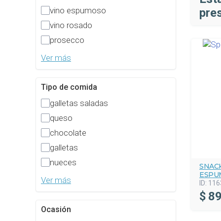
vino espumoso
pre
vino rosado
prosecco
Ver más
Tipo de comida
galletas saladas
queso
chocolate
galletas
nueces
SNACK
ESPU
Ver más
ID:
116
$
89
Ocasión