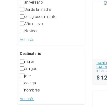
aniversario
Día de la madre
de agradecimiento
Año nuevo
Navidad
Ver más
Destinatario
mujer
BAND
SABO
amigos
ID:
216
jefe
$
12
colega
hombres
Ver más