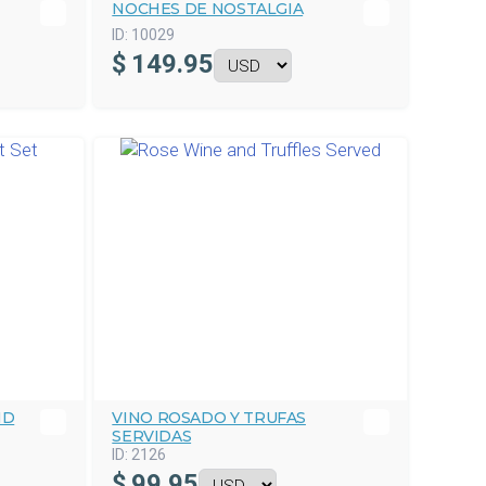
NOCHES DE NOSTALGIA
ID:
10029
$
149.95
ND
VINO ROSADO Y TRUFAS
SERVIDAS
ID:
2126
$
99.95