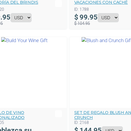
RÍA DEL BRINDIS
VACACIONES CON CACHÉ
20
ID:
1788
.95
$
99.95
95
$ 104.95
LO DE VINO
SET DE REGALO BLUSH A
ONALIZADO
CRUNCH
05
ID:
2168
ablezca su
$
144.95