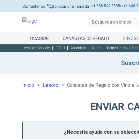
+1-888-549-8805
or
+1-646-2
Contáctenos
Solicitar una llamada
OCASIÓN
CANASTAS DE REGALO
24×7 SE
Localizar Servicio
EEUU
Argentina
Rusia
Reino Unido
Esp
Suscr
Inicio
Lesoto
Canastas de Regalo con Vino a 
ENVIAR C
¿Necesita ayuda con su selecc