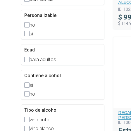
ALEGO
ID:
102
Personalizable
$
99
$ 114.
no
sí
Edad
para adultos
Contiene alcohol
sí
no
Tipo de alcohol
REGA
PERS
vino tinto
ID:
100
vino blanco
Est