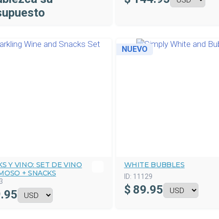
supuesto
NUEVO
S Y VINO: SET DE VINO
WHITE BUBBLES
MOSO + SNACKS
ID:
11129
3
$
89.95
.95