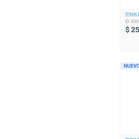
PINK 
ID:
500
$
25
NUEV