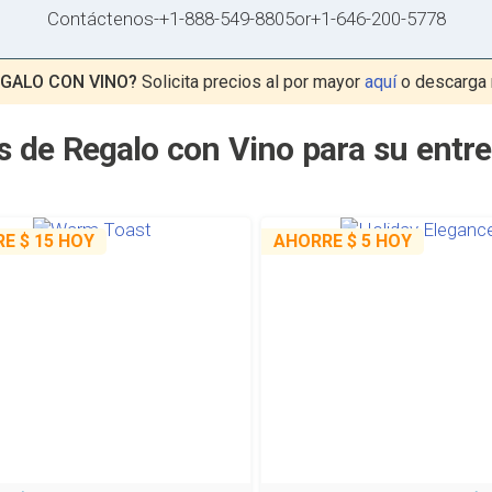
Contáctenos
-
+1-888-549-8805
or
+1-646-200-5778
GALO CON VINO?
Solicita precios al por mayor
aquí
o descarga 
 de Regalo con Vino para su entr
RE
$ 15
HOY
AHORRE
$ 5
HOY