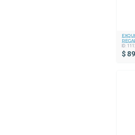
EXQU
REGA
ID:
111
$
89