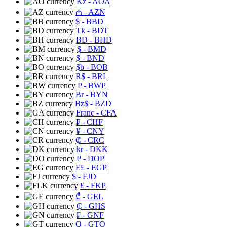
Kz
- AOA
₼
- AZN
$
- BBD
Tk
- BDT
BD
- BHD
$
- BMD
$
- BND
$b
- BOB
R$
- BRL
P
- BWP
Br
- BYN
Bz$
- BZD
Franc
- CFA
₣
- CHF
¥
- CNY
₡
- CRC
kr
- DKK
₱
- DOP
E£
- EGP
$
- FJD
£
- FKP
₾
- GEL
₵
- GHS
₣
- GNF
Q
- GTQ