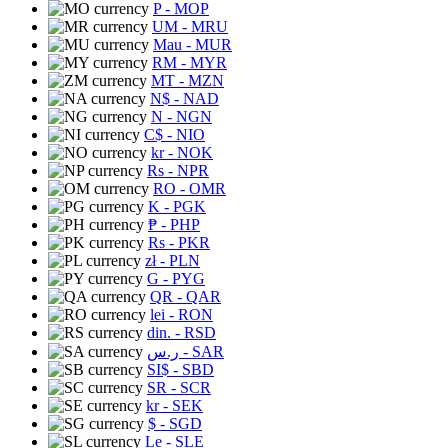
P
- MOP
UM
- MRU
Mau
- MUR
RM
- MYR
MT
- MZN
N$
- NAD
N
- NGN
C$
- NIO
kr
- NOK
Rs
- NPR
RO
- OMR
K
- PGK
₱
- PHP
Rs
- PKR
zł
- PLN
G
- PYG
QR
- QAR
lei
- RON
din.
- RSD
ر.س
- SAR
SI$
- SBD
SR
- SCR
kr
- SEK
$
- SGD
Le
- SLE