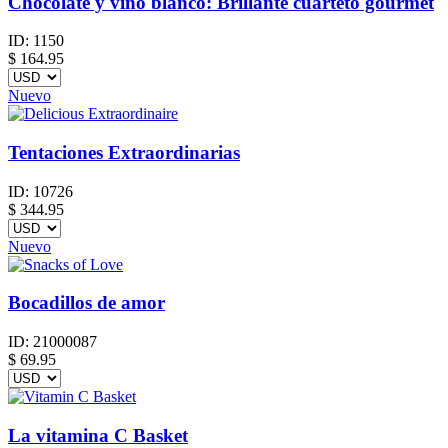
Chocolate y vino blanco: Brillante cuarteto gourmet
ID:
1150
$
164.95
Nuevo
Tentaciones Extraordinarias
ID:
10726
$
344.95
Nuevo
Bocadillos de amor
ID:
21000087
$
69.95
La vitamina C Basket