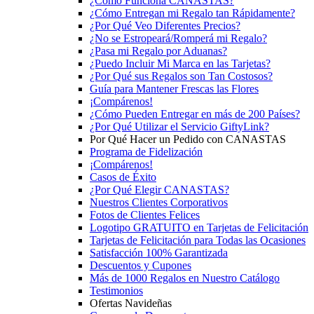
¿Cómo Funciona CANASTAS?
¿Cómo Entregan mi Regalo tan Rápidamente?
¿Por Qué Veo Diferentes Precios?
¿No se Estropeará/Romperá mi Regalo?
¿Pasa mi Regalo por Aduanas?
¿Puedo Incluir Mi Marca en las Tarjetas?
¿Por Qué sus Regalos son Tan Costosos?
Guía para Mantener Frescas las Flores
¡Compárenos!
¿Cómo Pueden Entregar en más de 200 Países?
¿Por Qué Utilizar el Servicio GiftyLink?
Por Qué Hacer un Pedido con CANASTAS
Programa de Fidelización
¡Compárenos!
Casos de Éxito
¿Por Qué Elegir CANASTAS?
Nuestros Clientes Corporativos
Fotos de Clientes Felices
Logotipo GRATUITO en Tarjetas de Felicitación
Tarjetas de Felicitación para Todas las Ocasiones
Satisfacción 100% Garantizada
Descuentos y Cupones
Más de 1000 Regalos en Nuestro Catálogo
Testimonios
Ofertas Navideñas