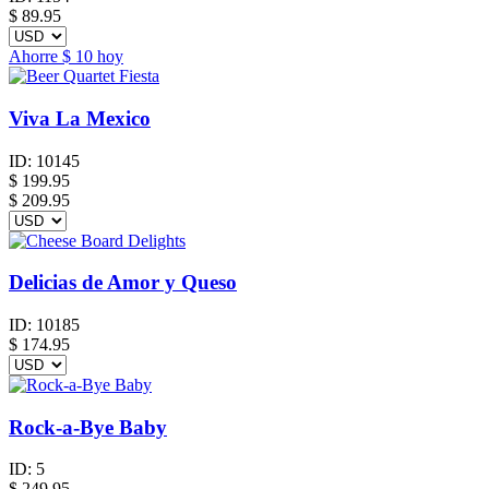
$
89.95
Ahorre
$ 10
hoy
Viva La Mexico
ID:
10145
$
199.95
$ 209.95
Delicias de Amor y Queso
ID:
10185
$
174.95
Rock-a-Bye Baby
ID:
5
$
249.95