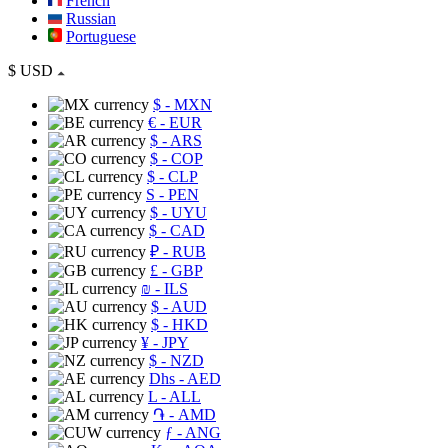
French
Russian
Portuguese
$
USD
$
- MXN
€
- EUR
$
- ARS
$
- COP
$
- CLP
S
- PEN
$
- UYU
$
- CAD
₽
- RUB
£
- GBP
₪
- ILS
$
- AUD
$
- HKD
¥
- JPY
$
- NZD
Dhs
- AED
L
- ALL
֏
- AMD
ƒ
- ANG