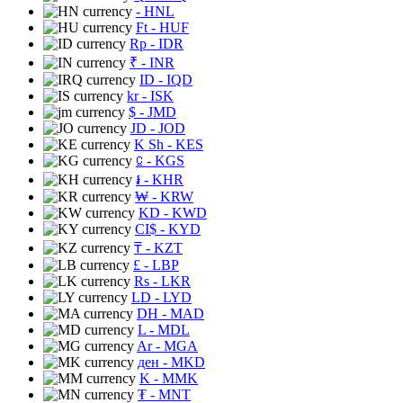
- HNL
Ft
- HUF
Rp
- IDR
₹
- INR
ID
- IQD
kr
- ISK
$
- JMD
JD
- JOD
K Sh
- KES
⃀
- KGS
៛
- KHR
₩
- KRW
KD
- KWD
CI$
- KYD
₸
- KZT
£
- LBP
Rs
- LKR
LD
- LYD
DH
- MAD
L
- MDL
Ar
- MGA
ден
- MKD
K
- MMK
₮
- MNT