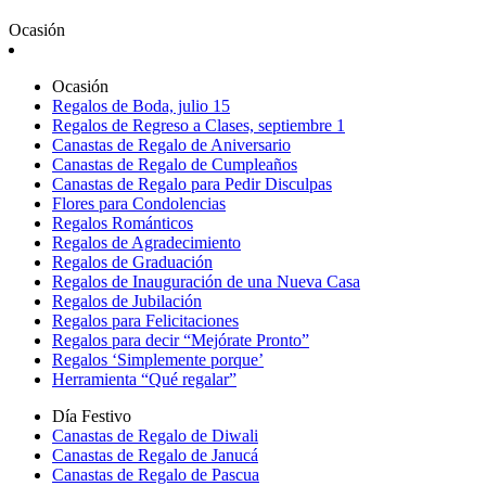
Ocasión
Ocasión
Regalos de Boda, julio 15
Regalos de Regreso a Clases, septiembre 1
Canastas de Regalo de Aniversario
Canastas de Regalo de Cumpleaños
Canastas de Regalo para Pedir Disculpas
Flores para Condolencias
Regalos Románticos
Regalos de Agradecimiento
Regalos de Graduación
Regalos de Inauguración de una Nueva Casa
Regalos de Jubilación
Regalos para Felicitaciones
Regalos para decir “Mejórate Pronto”
Regalos ‘Simplemente porque’
Herramienta “Qué regalar”
Día Festivo
Canastas de Regalo de Diwali
Canastas de Regalo de Janucá
Canastas de Regalo de Pascua