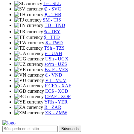
Le
- SLL
₡
- SVC
฿
- THB
ЅМ
- TJS
TD
- TND
₺
- TRY
$
- TTD
$
- TWD
TSh
- TZS
₴
- UAH
USh
- UGX
soʻm
- UZS
Bs. F
- VES
₫
- VND
VT
- VUV
F.CFA
- XAF
EC$
- XCD
CFAF
- XOF
YRls
- YER
R
- ZAR
ZK
- ZMW
Búsqueda