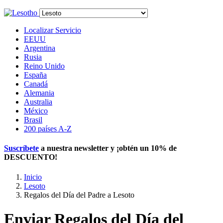
Localizar Servicio
EEUU
Argentina
Rusia
Reino Unido
España
Canadá
Alemania
Australia
México
Brasil
200 países A-Z
Suscríbete
a nuestra newsletter y ¡obtén un
10% de
DESCUENTO
!
Inicio
Lesoto
Regalos del Día del Padre a Lesoto
Enviar Regalos del Día del