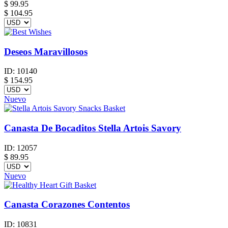
$
99.95
$ 104.95
Deseos Maravillosos
ID:
10140
$
154.95
Nuevo
Canasta De Bocaditos Stella Artois Savory
ID:
12057
$
89.95
Nuevo
Canasta Corazones Contentos
ID:
10831