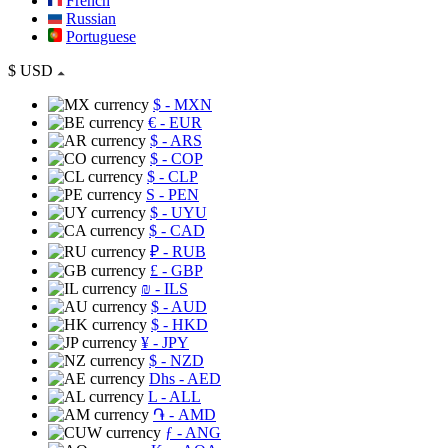
French
Russian
Portuguese
$
USD
$
- MXN
€
- EUR
$
- ARS
$
- COP
$
- CLP
S
- PEN
$
- UYU
$
- CAD
₽
- RUB
£
- GBP
₪
- ILS
$
- AUD
$
- HKD
¥
- JPY
$
- NZD
Dhs
- AED
L
- ALL
֏
- AMD
ƒ
- ANG