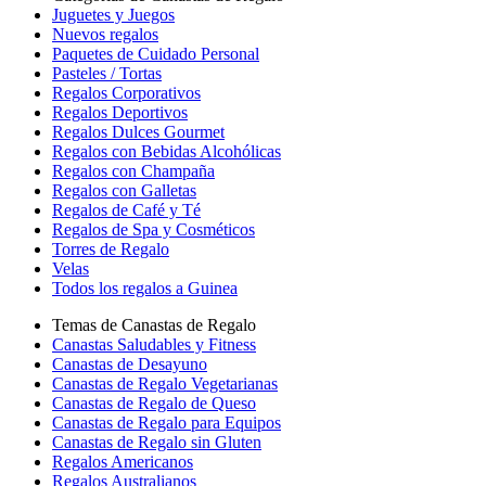
Juguetes y Juegos
Nuevos regalos
Paquetes de Cuidado Personal
Pasteles / Tortas
Regalos Corporativos
Regalos Deportivos
Regalos Dulces Gourmet
Regalos con Bebidas Alcohólicas
Regalos con Champaña
Regalos con Galletas
Regalos de Café y Té
Regalos de Spa y Cosméticos
Torres de Regalo
Velas
Todos los regalos a Guinea
Temas de Canastas de Regalo
Canastas Saludables y Fitness
Canastas de Desayuno
Canastas de Regalo Vegetarianas
Canastas de Regalo de Queso
Canastas de Regalo para Equipos
Canastas de Regalo sin Gluten
Regalos Americanos
Regalos Australianos