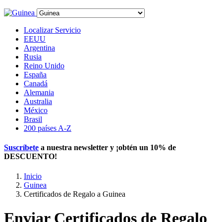
Localizar Servicio
EEUU
Argentina
Rusia
Reino Unido
España
Canadá
Alemania
Australia
México
Brasil
200 países A-Z
Suscríbete
a nuestra newsletter y ¡obtén un
10% de
DESCUENTO
!
Inicio
Guinea
Certificados de Regalo a Guinea
Enviar Certificados de Regalo