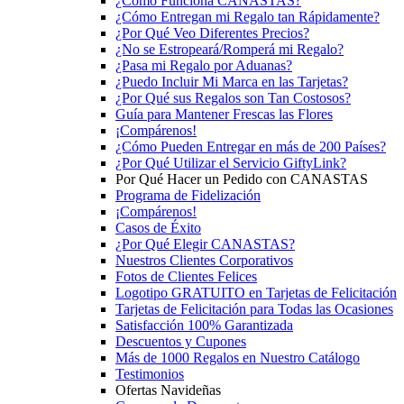
¿Cómo Funciona CANASTAS?
¿Cómo Entregan mi Regalo tan Rápidamente?
¿Por Qué Veo Diferentes Precios?
¿No se Estropeará/Romperá mi Regalo?
¿Pasa mi Regalo por Aduanas?
¿Puedo Incluir Mi Marca en las Tarjetas?
¿Por Qué sus Regalos son Tan Costosos?
Guía para Mantener Frescas las Flores
¡Compárenos!
¿Cómo Pueden Entregar en más de 200 Países?
¿Por Qué Utilizar el Servicio GiftyLink?
Por Qué Hacer un Pedido con CANASTAS
Programa de Fidelización
¡Compárenos!
Casos de Éxito
¿Por Qué Elegir CANASTAS?
Nuestros Clientes Corporativos
Fotos de Clientes Felices
Logotipo GRATUITO en Tarjetas de Felicitación
Tarjetas de Felicitación para Todas las Ocasiones
Satisfacción 100% Garantizada
Descuentos y Cupones
Más de 1000 Regalos en Nuestro Catálogo
Testimonios
Ofertas Navideñas