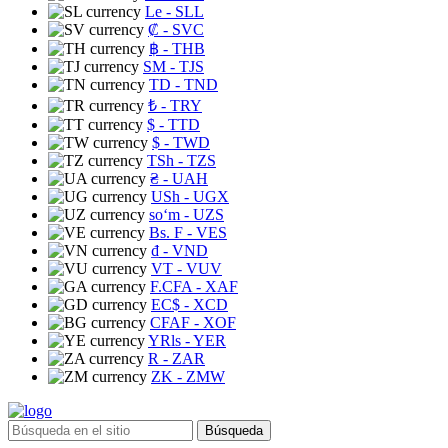
Le
- SLL
₡
- SVC
฿
- THB
ЅМ
- TJS
TD
- TND
₺
- TRY
$
- TTD
$
- TWD
TSh
- TZS
₴
- UAH
USh
- UGX
soʻm
- UZS
Bs. F
- VES
₫
- VND
VT
- VUV
F.CFA
- XAF
EC$
- XCD
CFAF
- XOF
YRls
- YER
R
- ZAR
ZK
- ZMW
Búsqueda