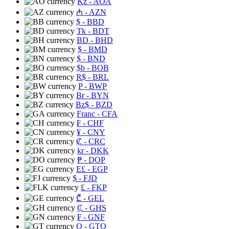
Kz
- AOA
₼
- AZN
$
- BBD
Tk
- BDT
BD
- BHD
$
- BMD
$
- BND
$b
- BOB
R$
- BRL
P
- BWP
Br
- BYN
Bz$
- BZD
Franc
- CFA
₣
- CHF
¥
- CNY
₡
- CRC
kr
- DKK
₱
- DOP
E£
- EGP
$
- FJD
£
- FKP
₾
- GEL
₵
- GHS
₣
- GNF
Q
- GTQ