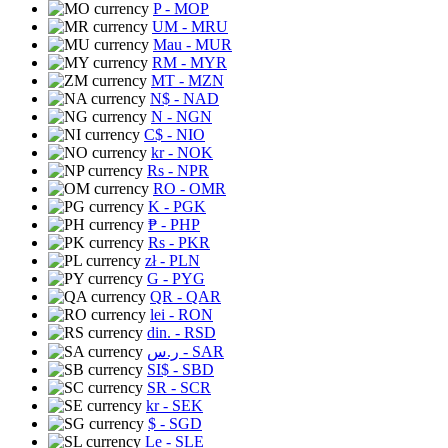
P
- MOP
UM
- MRU
Mau
- MUR
RM
- MYR
MT
- MZN
N$
- NAD
N
- NGN
C$
- NIO
kr
- NOK
Rs
- NPR
RO
- OMR
K
- PGK
₱
- PHP
Rs
- PKR
zł
- PLN
G
- PYG
QR
- QAR
lei
- RON
din.
- RSD
ر.س
- SAR
SI$
- SBD
SR
- SCR
kr
- SEK
$
- SGD
Le
- SLE