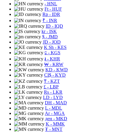
- HNL
Ft
- HUF
Rp
- IDR
₹
- INR
ID
- IQD
kr
- ISK
$
- JMD
JD
- JOD
K Sh
- KES
⃀
- KGS
៛
- KHR
₩
- KRW
KD
- KWD
CI$
- KYD
₸
- KZT
£
- LBP
Rs
- LKR
LD
- LYD
DH
- MAD
L
- MDL
Ar
- MGA
ден
- MKD
K
- MMK
₮
- MNT