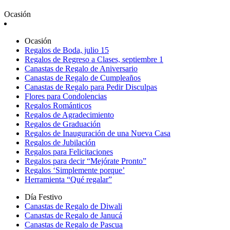
Ocasión
Ocasión
Regalos de Boda, julio 15
Regalos de Regreso a Clases, septiembre 1
Canastas de Regalo de Aniversario
Canastas de Regalo de Cumpleaños
Canastas de Regalo para Pedir Disculpas
Flores para Condolencias
Regalos Románticos
Regalos de Agradecimiento
Regalos de Graduación
Regalos de Inauguración de una Nueva Casa
Regalos de Jubilación
Regalos para Felicitaciones
Regalos para decir “Mejórate Pronto”
Regalos ‘Simplemente porque’
Herramienta “Qué regalar”
Día Festivo
Canastas de Regalo de Diwali
Canastas de Regalo de Janucá
Canastas de Regalo de Pascua