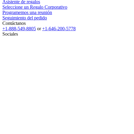
Asistente de regalos
Seleccione un Regalo Corporativo
Programemos una reunión
Seguimiento del pedido
Contáctanos
+1-888-549-8805
or
+1-646-200-5778
Sociales