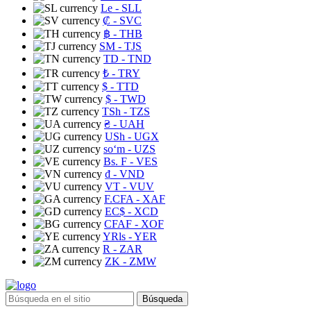
Le
- SLL
₡
- SVC
฿
- THB
ЅМ
- TJS
TD
- TND
₺
- TRY
$
- TTD
$
- TWD
TSh
- TZS
₴
- UAH
USh
- UGX
soʻm
- UZS
Bs. F
- VES
₫
- VND
VT
- VUV
F.CFA
- XAF
EC$
- XCD
CFAF
- XOF
YRls
- YER
R
- ZAR
ZK
- ZMW
Búsqueda