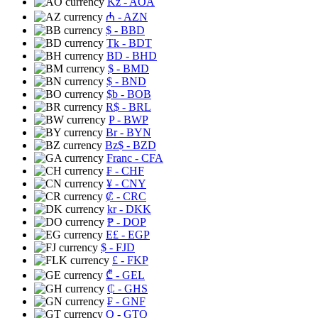
Kz
- AOA
₼
- AZN
$
- BBD
Tk
- BDT
BD
- BHD
$
- BMD
$
- BND
$b
- BOB
R$
- BRL
P
- BWP
Br
- BYN
Bz$
- BZD
Franc
- CFA
₣
- CHF
¥
- CNY
₡
- CRC
kr
- DKK
₱
- DOP
E£
- EGP
$
- FJD
£
- FKP
₾
- GEL
₵
- GHS
₣
- GNF
Q
- GTQ