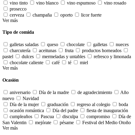
vino tinto
vino blanco
vino espumoso
vino rosado
prosecco
cerveza
champaña
oporto
licor fuerte
Ver más
Tipo de comida
galletas saladas
queso
chocolate
galletas
nueces
charcutería
aceitunas
fruta
productos horneados
pastel
dulces
mermeladas y untables
refresco y limonada
chocolate caliente
café
té
miel
Ver más
Ocasión
aniversario
Día de la madre
de agradecimiento
Año
nuevo
Navidad
Día de la mujer
graduación
regreso al colegio
boda
ocasión romántica
Día del padre
fiesta de inauguración
cumpleaños
Pascua
disculpa
compromiso
Día de
San Valentin
mejórate
pésame
Festival del Medio Otoño
Ver más