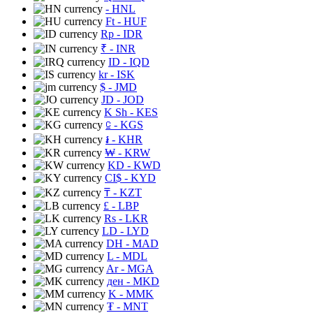
- HNL
Ft
- HUF
Rp
- IDR
₹
- INR
ID
- IQD
kr
- ISK
$
- JMD
JD
- JOD
K Sh
- KES
⃀
- KGS
៛
- KHR
₩
- KRW
KD
- KWD
CI$
- KYD
₸
- KZT
£
- LBP
Rs
- LKR
LD
- LYD
DH
- MAD
L
- MDL
Ar
- MGA
ден
- MKD
K
- MMK
₮
- MNT