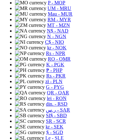
P
- MOP
UM
- MRU
Mau
- MUR
RM
- MYR
MT
- MZN
N$
- NAD
N
- NGN
C$
- NIO
kr
- NOK
Rs
- NPR
RO
- OMR
K
- PGK
₱
- PHP
Rs
- PKR
zł
- PLN
G
- PYG
QR
- QAR
lei
- RON
din.
- RSD
ر.س
- SAR
SI$
- SBD
SR
- SCR
kr
- SEK
$
- SGD
Le
- SLE