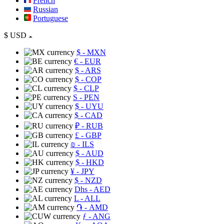
French
Russian
Portuguese
$
USD
$
- MXN
€
- EUR
$
- ARS
$
- COP
$
- CLP
S
- PEN
$
- UYU
$
- CAD
₽
- RUB
£
- GBP
₪
- ILS
$
- AUD
$
- HKD
¥
- JPY
$
- NZD
Dhs
- AED
L
- ALL
֏
- AMD
ƒ
- ANG