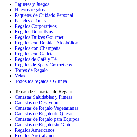
Juguetes y Juegos
Nuevos regalos
Paquetes de Cuidado Personal
Pasteles / Tortas
Regalos Corporativos
Regalos Deportivos
Regalos Dulces Gourmet
Regalos con Bebidas Alcohólicas
Regalos con Champaña
Regalos con Galletas
Regalos de Café y Té
Regalos de Spa y Cosméticos
Torres de Regalo
Velas
Todos los regalos a Guinea
Temas de Canastas de Regalo
Canastas Saludables y Fitness
Canastas de Desayuno
Canastas de Regalo Vegetarianas
Canastas de Regalo de Queso
Canastas de Regalo para Equipos
Canastas de Regalo sin Gluten
Regalos Americanos
Regalos Australianos