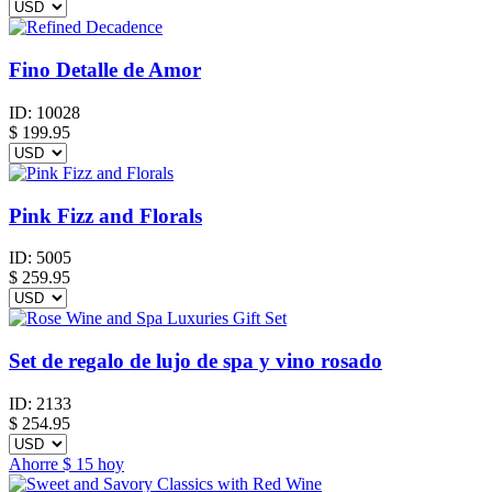
Fino Detalle de Amor
ID:
10028
$
199.95
Pink Fizz and Florals
ID:
5005
$
259.95
Set de regalo de lujo de spa y vino rosado
ID:
2133
$
254.95
Ahorre
$ 15
hoy