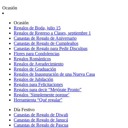
Ocasión
Ocasión
Regalos de Boda, julio 15
Regalos de Regreso a Clases, septiembre 1
Canastas de Regalo de Aniversario
Canastas de Regalo de Cumpleaños
Canastas de Regalo para Pedir Disculpas
Flores para Condolencias
Regalos Románticos
Regalos de Agradecimiento
Regalos de Graduación
Regalos de Inauguración de una Nueva Casa
Regalos de Jubilación
Regalos para Felicitaciones
Regalos para decir “Mejórate Pronto”
Regalos ‘Simplemente porque’
Herramienta “Qué regalar”
Día Festivo
Canastas de Regalo de Diwali
Canastas de Regalo de Janucá
Canastas de Regalo de Pascua