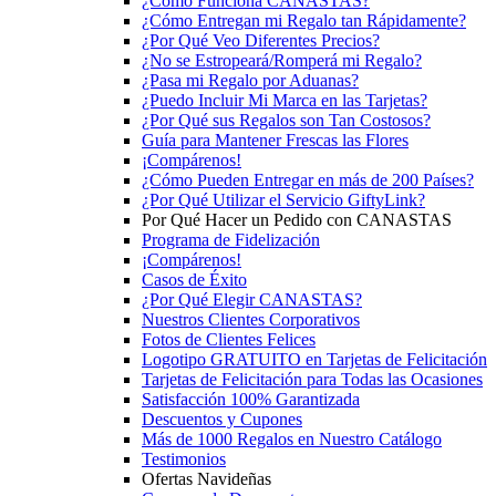
¿Cómo Funciona CANASTAS?
¿Cómo Entregan mi Regalo tan Rápidamente?
¿Por Qué Veo Diferentes Precios?
¿No se Estropeará/Romperá mi Regalo?
¿Pasa mi Regalo por Aduanas?
¿Puedo Incluir Mi Marca en las Tarjetas?
¿Por Qué sus Regalos son Tan Costosos?
Guía para Mantener Frescas las Flores
¡Compárenos!
¿Cómo Pueden Entregar en más de 200 Países?
¿Por Qué Utilizar el Servicio GiftyLink?
Por Qué Hacer un Pedido con CANASTAS
Programa de Fidelización
¡Compárenos!
Casos de Éxito
¿Por Qué Elegir CANASTAS?
Nuestros Clientes Corporativos
Fotos de Clientes Felices
Logotipo GRATUITO en Tarjetas de Felicitación
Tarjetas de Felicitación para Todas las Ocasiones
Satisfacción 100% Garantizada
Descuentos y Cupones
Más de 1000 Regalos en Nuestro Catálogo
Testimonios
Ofertas Navideñas