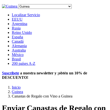
Localizar Servicio
EEUU
Argentina
Rusia
Reino Unido
España
Canadá
Alemania
Australia
México
Brasil
200 países A-Z
Suscríbete
a nuestra newsletter y ¡obtén un
10% de
DESCUENTO
!
Inicio
Guinea
Canastas de Regalo con Vino a Guinea
Enviar Canastas de Regalo con