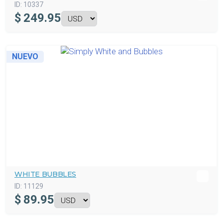
ID:
10337
$
249.95
NUEVO
WHITE BUBBLES
ID:
11129
$
89.95