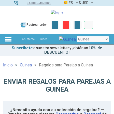
ES
$
USD
+1-888-549-8805
Pedidos corpor
Rastrear orden
Kit de herramient
Asistente
Países
Suscríbete
a nuestra newsletter y ¡obtén un
10% de
DESCUENTO
!
Inicio
Guinea
Regalos para Parejas a Guinea
ENVIAR REGALOS PARA PAREJAS A
GUINEA
¿Necesita ayuda con su selección de regalos? —