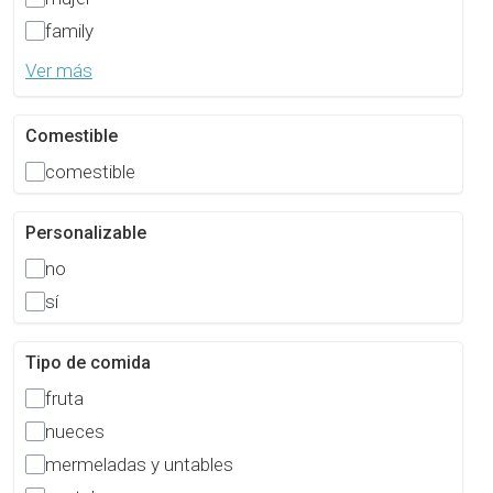
family
Ver más
Comestible
comestible
Personalizable
no
sí
Tipo de comida
fruta
nueces
mermeladas y untables