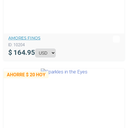
AMORES FINOS
ID:
10204
$
164.95
AHORRE
$ 20
HOY