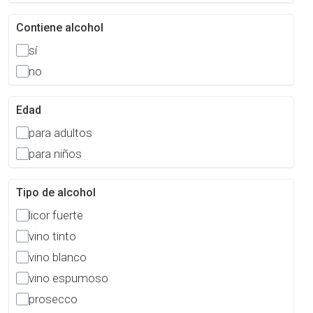
Contiene alcohol
sí
no
Edad
para adultos
para niños
Tipo de alcohol
licor fuerte
vino tinto
vino blanco
vino espumoso
prosecco