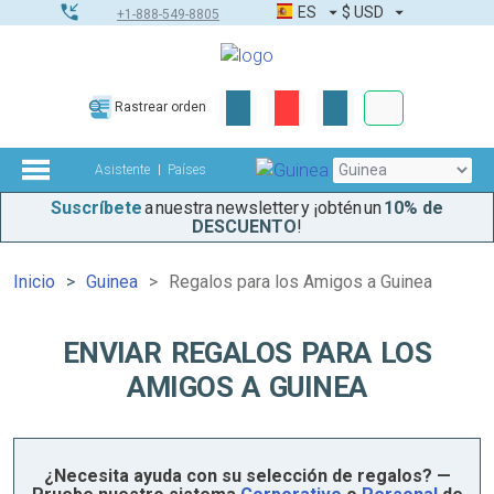
ES
$
USD
+1-888-549-8805
Pedidos corpor
Rastrear orden
Kit de herramient
Asistente
Países
Suscríbete
a nuestra newsletter y ¡obtén un
10% de
DESCUENTO
!
Inicio
Guinea
Regalos para los Amigos a Guinea
ENVIAR REGALOS PARA LOS
AMIGOS A GUINEA
¿Necesita ayuda con su selección de regalos? —