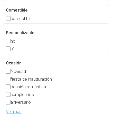
Comestible
comestible
Personalizable
no
sí
Ocasión
Navidad
fiesta de inauguración
ocasión romántica
cumpleaños
aniversario
Ver más