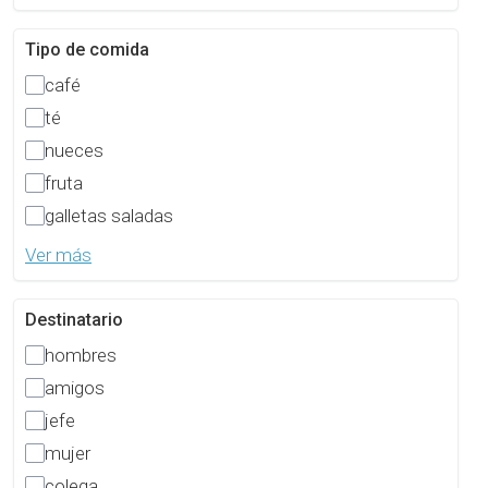
Tipo de comida
café
té
nueces
fruta
galletas saladas
Ver más
Destinatario
hombres
amigos
jefe
mujer
colega