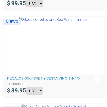
$
99.95
NUEVO
REGALOS GOURMET Y CESTA VINO TINTO
ID:
20005009
$
89.95