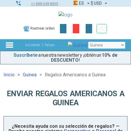
ES
$
USD
+1-888-549-8805
Pedidos corpor
Rastrear orden
Kit de herramient
Asistente
Países
Suscríbete
a nuestra newsletter y ¡obtén un
10% de
DESCUENTO
!
Inicio
Guinea
Regalos Americanos a Guinea
ENVIAR REGALOS AMERICANOS A
GUINEA
¿Necesita ayuda con su selección de regalos? —