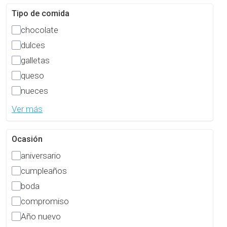
Tipo de comida
chocolate
dulces
galletas
queso
nueces
Ver más
Ocasión
aniversario
cumpleaños
boda
compromiso
Año nuevo