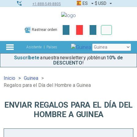
ES
$
USD
+1-888-549-8805
Pedidos corpor
Rastrear orden
Kit de herramient
Asistente
Países
Suscríbete
a nuestra newsletter y ¡obtén un
10% de
DESCUENTO
!
Inicio
Guinea
Regalos para el Día del Hombre a Guinea
ENVIAR REGALOS PARA EL DÍA DEL
HOMBRE A GUINEA