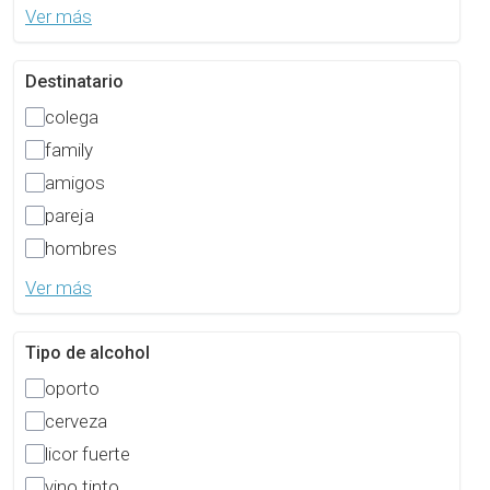
Ver más
Destinatario
colega
family
amigos
pareja
hombres
Ver más
Tipo de alcohol
oporto
cerveza
licor fuerte
vino tinto