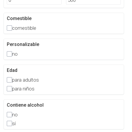
Comestible
comestible
Personalizable
no
Edad
para adultos
para niños
Contiene alcohol
no
sí