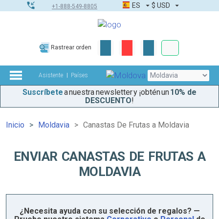
ES
$
USD
+1-888-549-8805
Pedidos corpor
Rastrear orden
Kit de herramient
Asistente
Países
Suscríbete
a nuestra newsletter y ¡obtén un
10% de
DESCUENTO
!
Inicio
Moldavia
Canastas De Frutas a Moldavia
ENVIAR CANASTAS DE FRUTAS A
MOLDAVIA
¿Necesita ayuda con su selección de regalos? —