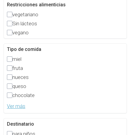
Restricciones alimenticias
vegetariano
Sin lácteos
vegano
Tipo de comida
miel
fruta
nueces
queso
chocolate
Ver más
Destinatario
para niños