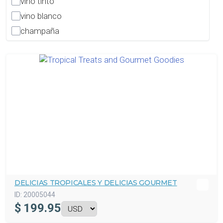
vino tinto
vino blanco
champaña
DELICIAS TROPICALES Y DELICIAS GOURMET
ID:
20005044
$
199.95