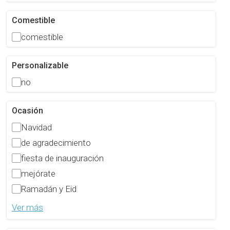
Comestible
comestible
Personalizable
no
Ocasión
Navidad
de agradecimiento
fiesta de inauguración
mejórate
Ramadán y Eid
Ver más