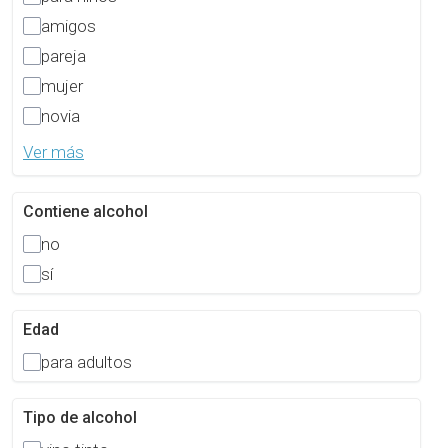
amigos
pareja
mujer
novia
Ver más
Contiene alcohol
no
sí
Edad
para adultos
Tipo de alcohol