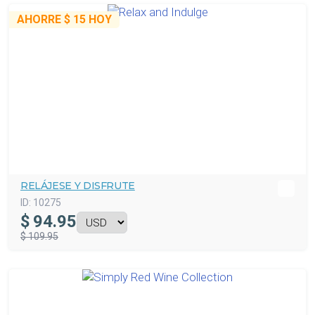
AHORRE
$ 15
HOY
RELÁJESE Y DISFRUTE
ID:
10275
$
94.95
$ 109.95