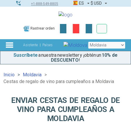
ES
$
USD
+1-888-549-8805
Pedidos corpor
Rastrear orden
Kit de herramient
Asistente
Países
Suscríbete
a nuestra newsletter y ¡obtén un
10% de
DESCUENTO
!
Inicio
Moldavia
Cestas de regalo de vino para cumpleaños a Moldavia
ENVIAR CESTAS DE REGALO DE
VINO PARA CUMPLEAÑOS A
MOLDAVIA