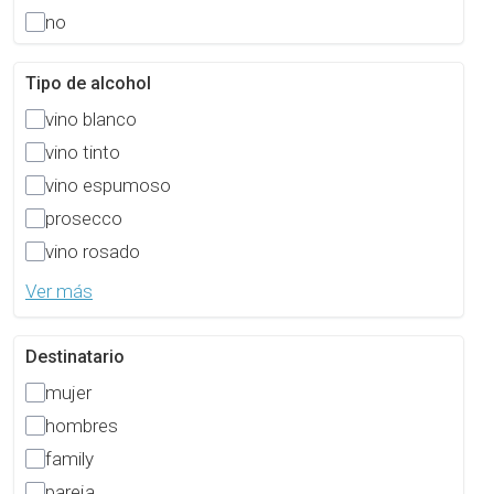
no
Tipo de alcohol
vino blanco
vino tinto
vino espumoso
prosecco
vino rosado
Ver más
Destinatario
mujer
hombres
family
pareja