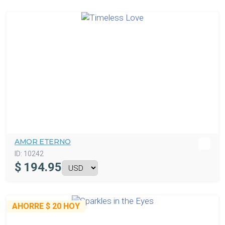
AMOR ETERNO
ID:
10242
$
194.95
AHORRE
$ 20
HOY