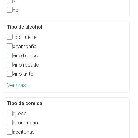
sí
no
Tipo de alcohol
licor fuerte
champaña
vino blanco
vino rosado
vino tinto
Ver más
Tipo de comida
queso
charcutería
aceitunas