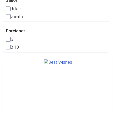
Sabor
dulce
vainilla
Porciones
6
8-10