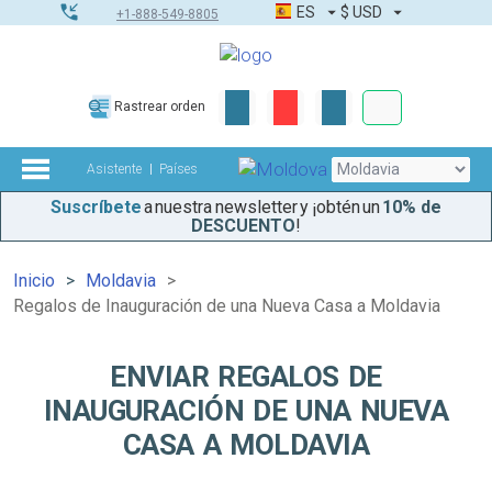
ES
$
USD
+1-888-549-8805
Pedidos corpor
Rastrear orden
Kit de herramient
Asistente
Países
Suscríbete
a nuestra newsletter y ¡obtén un
10% de
DESCUENTO
!
Inicio
Moldavia
Regalos de Inauguración de una Nueva Casa a Moldavia
ENVIAR REGALOS DE
INAUGURACIÓN DE UNA NUEVA
CASA A MOLDAVIA