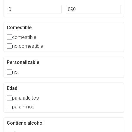
Comestible
comestible
no comestible
Personalizable
no
Edad
para adultos
para niños
Contiene alcohol